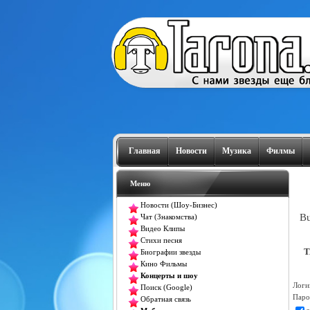
Главная
Новости
Музика
Филмы
Меню
Новости (Шоу-Бизнес)
Bu
Чат (Знакомства)
Видео Клипы
Стихи песня
T
Биографии звезды
Кино Фильмы
Концерты и шоу
Логи
Поиск (Google)
Паро
Обратная связь