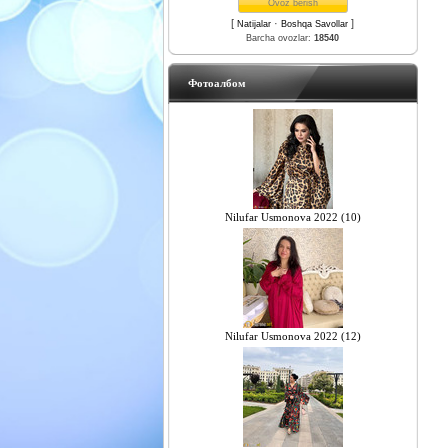
[
·
]
Natijalar
Boshqa Savollar
Barcha ovozlar:
18540
Фотоалбом
Nilufar Usmonova 2022 (10)
Nilufar Usmonova 2022 (12)