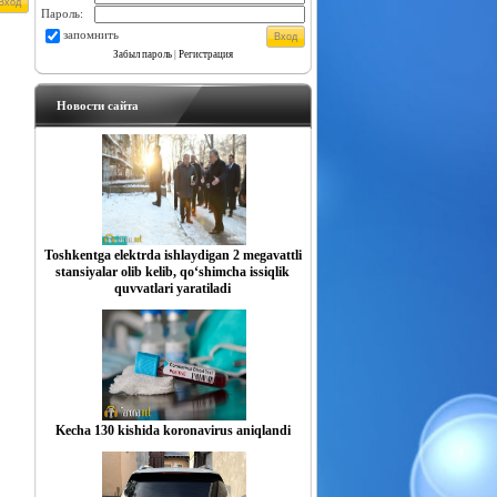
Пароль:
запомнить
Забыл пароль
|
Регистрация
Новости сайта
Toshkentga elektrda ishlaydigan 2 megavattli
stansiyalar olib kelib, qo‘shimcha issiqlik
quvvatlari yaratiladi
Kecha 130 kishida koronavirus aniqlandi