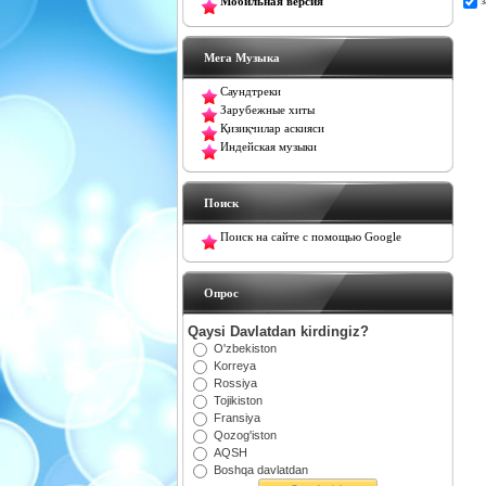
Мобильная версия
Мега Музыка
Саундтреки
Зарубежные хиты
Қизиқчилар аскияси
Индейская музыки
Поиск
Поиск на сайте с помощью Google
Oпрос
Qaysi Davlatdan kirdingiz?
O'zbekiston
Korreya
Rossiya
Tojikiston
Fransiya
Qozog'iston
AQSH
Boshqa davlatdan