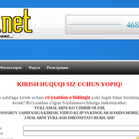
Фотогалерея
Форум
Регистрация
KIRISH HUQUQI SIZ UCHUN YOPIQ!
ro'yxatdan o'tishingiz
 sahifaga kirish uchun
yoki login bilan kirishin
kerak! Ro'yxatdan o'tgan foydalanuvchilarga imkoniyatlar:
YUKLAMALARNI KO`CHIRIB OLISH,
ANISHUV SAHIFASIGA KIRISH, VIDEO KLIP VA KINOLAR HAMDA MOBI
JAVALARNI YUKLASH IMKONIYATI BERILADI!
н:
ль: