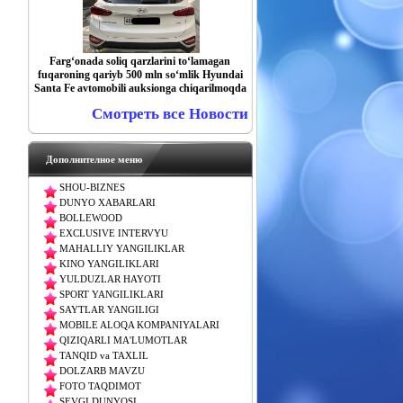
Farg‘onada soliq qarzlarini to‘lamagan
fuqaroning qariyb 500 mln so‘mlik Hyundai
Santa Fe avtomobili auksionga chiqarilmoqda
Смотреть все Новости
Дополнителное меню
SHOU-BIZNES
DUNYO XABARLARI
BOLLEWOOD
EXCLUSIVE INTERVYU
MAHALLIY YANGILIKLAR
KINO YANGILIKLARI
YULDUZLAR HAYOTI
SPORT YANGILIKLARI
SAYTLAR YANGILIGI
MOBILE ALOQA KOMPANIYALARI
QIZIQARLI MA'LUMOTLAR
TANQID va TAXLIL
DOLZARB MAVZU
FOTO TAQDIMOT
SEVGI DUNYOSI