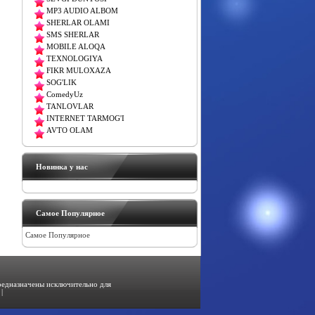
MP3 AUDIO ALBOM
SHERLAR OLAMI
SMS SHERLAR
MOBILE ALOQA
TEXNOLOGIYA
FIKR MULOXAZA
SOG'LIK
ComedyUz
TANLOVLAR
INTERNET TARMOG'I
AVTO OLAM
Новинка у нас
Самое Популярное
Самое Популярное
предназначены исключительно для
|