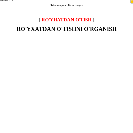
запомнить
Забыл пароль
|
Регистрация
[
RO'YHATDAN O'TISH
]
RO'YXATDAN O'TISHNI O'RGANISH