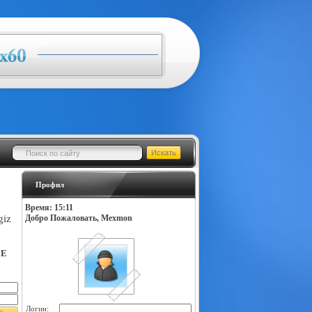
Профил
Время: 15:11
giz
Добро Пожаловать, Mexmon
LE
Логин: