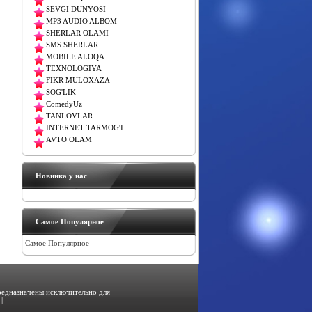
SEVGI DUNYOSI
MP3 AUDIO ALBOM
SHERLAR OLAMI
SMS SHERLAR
MOBILE ALOQA
TEXNOLOGIYA
FIKR MULOXAZA
SOG'LIK
ComedyUz
TANLOVLAR
INTERNET TARMOG'I
AVTO OLAM
Новинка у нас
Самое Популярное
Самое Популярное
предназначены исключительно для
|