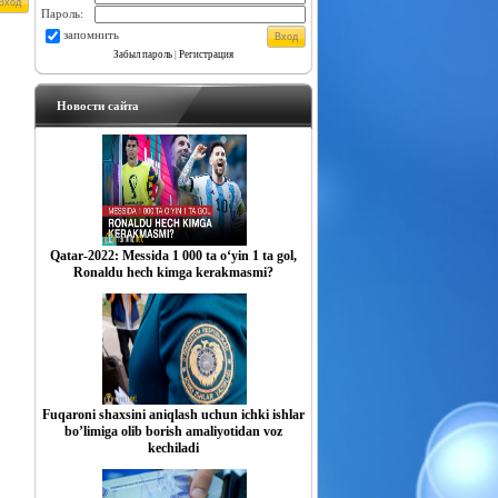
Пароль:
запомнить
Забыл пароль
|
Регистрация
Новости сайта
Qatar-2022: Messida 1 000 ta o‘yin 1 ta gol,
Ronaldu hech kimga kerakmasmi?
Fuqaroni shaxsini aniqlash uchun ichki ishlar
boʼlimiga olib borish amaliyotidan voz
kechiladi