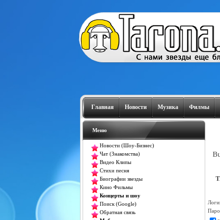
Главная
Новости
Музика
Филмы
Меню
Новости (Шоу-Бизнес)
Bu
Чат (Знакомства)
Видео Клипы
Стихи песня
T
Биографии звезды
Кино Фильмы
Концерты и шоу
Логи
Поиск (Google)
Паро
Обратная связь