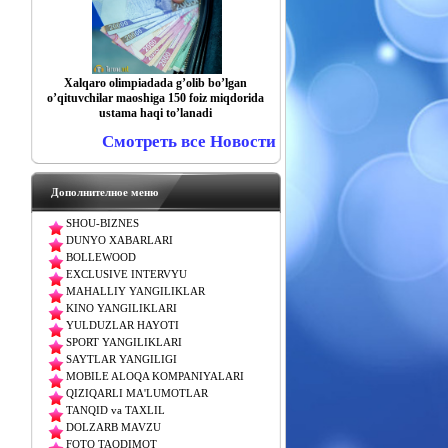
Xalqaro olimpiadada gʼolib boʼlgan
oʼqituvchilar maoshiga 150 foiz miqdorida
ustama haqi toʼlanadi
Смотреть все Новости
Дополнителное меню
SHOU-BIZNES
DUNYO XABARLARI
BOLLEWOOD
EXCLUSIVE INTERVYU
MAHALLIY YANGILIKLAR
KINO YANGILIKLARI
YULDUZLAR HAYOTI
SPORT YANGILIKLARI
SAYTLAR YANGILIGI
MOBILE ALOQA KOMPANIYALARI
QIZIQARLI MA'LUMOTLAR
TANQID va TAXLIL
DOLZARB MAVZU
FOTO TAQDIMOT