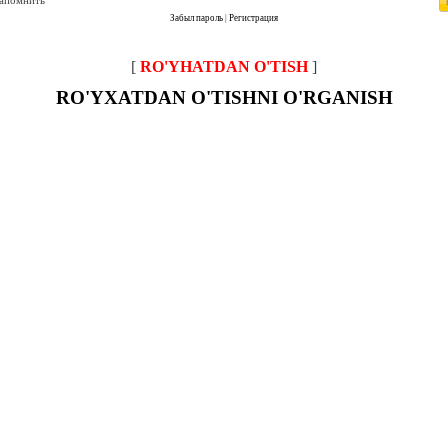
запомнить
Забыл пароль
|
Регистрация
[
RO'YHATDAN O'TISH
]
RO'YXATDAN O'TISHNI O'RGANISH