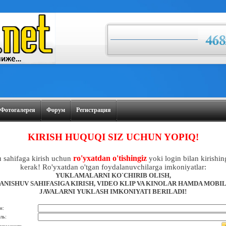
Фотогалерея
Форум
Регистрация
KIRISH HUQUQI SIZ UCHUN YOPIQ!
ro'yxatdan o'tishingiz
 sahifaga kirish uchun
yoki login bilan kirishin
kerak! Ro'yxatdan o'tgan foydalanuvchilarga imkoniyatlar:
YUKLAMALARNI KO`CHIRIB OLISH,
ANISHUV SAHIFASIGA KIRISH, VIDEO KLIP VA KINOLAR HAMDA MOBI
JAVALARNI YUKLASH IMKONIYATI BERILADI!
н:
ль: