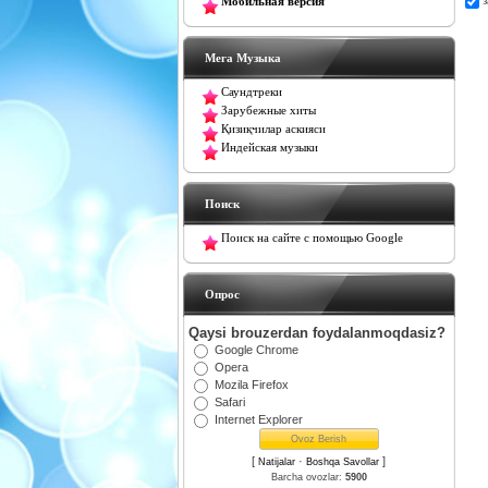
Мобильная версия
Мега Музыка
Саундтреки
Зарубежные хиты
Қизиқчилар аскияси
Индейская музыки
Поиск
Поиск на сайте с помощью Google
Oпрос
Qaysi brouzerdan foydalanmoqdasiz?
Google Chrome
Opera
Mozila Firefox
Safari
Internet Explorer
[
·
]
Natijalar
Boshqa Savollar
Barcha ovozlar:
5900