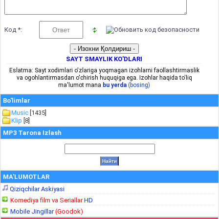
Код *:
SAYT SMAYLIK KO'DLARI
Eslatma: Sayt xodimlari o'zlariga yoqmagan izohlarni faollashtirmaslik
va ogohlantirmasdan o'chirish huquqiga ega. Izohlar haqida to'liq
ma'lumot mana
bu yerda
(bosing)
Bo'limlar
Music
[1435]
Klip
[8]
MP3 Tarona Izlash
MA'LUMOTLAR
Qiziqchilar Askiyasi
Komediya film va Seriallar
HD
Mobile Jingillar
(Goodok)