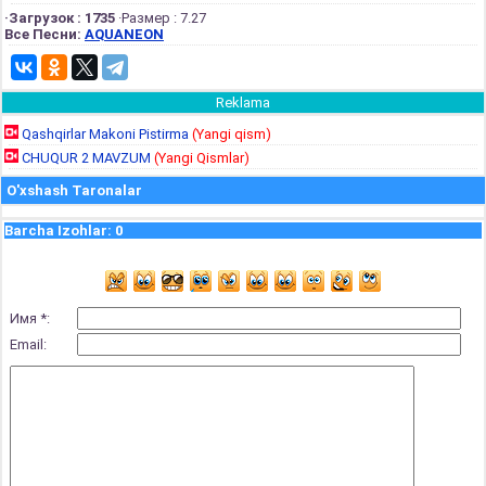
·Загрузок : 1735
·Размер : 7.27
Все Песни:
AQUANEON
Reklama
Qashqirlar Makoni Pistirma
(Yangi qism)
CHUQUR 2 MAVZUM
(Yangi Qismlar)
O'xshash Taronalar
Barcha Izohlar
:
0
Имя *:
Email: