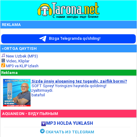
REKLAMA
Bizga Telegramda qo'shiling!
«ORTGA QAYTISH
New Uzbek (MP3)
Video, Kliplar
MP3 va KLIP Izlash
Reklama
Sizda jinsiy aloqaning tez tugashi, zaiflik bormi?
SOFT Sprey! Yoringizni hayratda qoldiring!
Uyaltirmaydi.
batafsil
AQUANEON - БУДУ ПЬЯНЫМ
MP3 HOLDA YUKLASH
СКАЧАТЬ ИЗ TELEGRAM