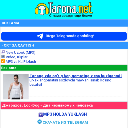
REKLAMA
Bizga Telegramda qo'shiling!
«ORTGA QAYTISH
New Uzbek (MP3)
Video, Kliplar
MP3 va KLIP Izlash
Reklama
Tanangizda og'riq bor, qomatingiz esa buzlganmi?
Erkaklar qomatini sozlovchi maykani sinab ko'ring.
batafsil
Джарахов, Loc-Dog - Два незнакомых человека
MP3 HOLDA YUKLASH
СКАЧАТЬ ИЗ TELEGRAM