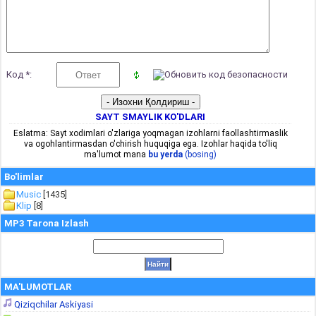
Код *:
SAYT SMAYLIK KO'DLARI
Eslatma: Sayt xodimlari o'zlariga yoqmagan izohlarni faollashtirmaslik
va ogohlantirmasdan o'chirish huquqiga ega. Izohlar haqida to'liq
ma'lumot mana
bu yerda
(bosing)
Bo'limlar
Music
[1435]
Klip
[8]
MP3 Tarona Izlash
MA'LUMOTLAR
Qiziqchilar Askiyasi