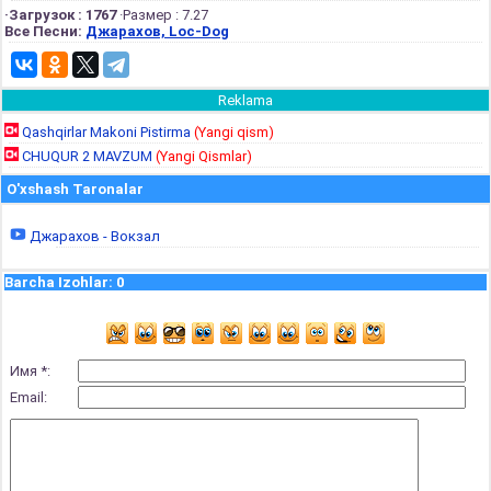
·Загрузок : 1767
·Размер : 7.27
Все Песни:
Джарахов, Loc-Dog
Reklama
Qashqirlar Makoni Pistirma
(Yangi qism)
CHUQUR 2 MAVZUM
(Yangi Qismlar)
O'xshash Taronalar
Джарахов - Вокзал
Barcha Izohlar
:
0
Имя *:
Email: