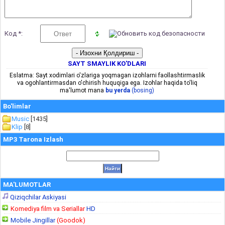
Код *:
SAYT SMAYLIK KO'DLARI
Eslatma: Sayt xodimlari o'zlariga yoqmagan izohlarni faollashtirmaslik
va ogohlantirmasdan o'chirish huquqiga ega. Izohlar haqida to'liq
ma'lumot mana
bu yerda
(bosing)
Bo'limlar
Music
[1435]
Klip
[8]
MP3 Tarona Izlash
MA'LUMOTLAR
Qiziqchilar Askiyasi
Komediya film va Seriallar
HD
Mobile Jingillar
(Goodok)