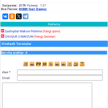
·Загрузок : 2179
·Размер : 7.27
Все Песни:
ROBBI feat Джиос
Reklama
Qashqirlar Makoni Pistirma
(Yangi qism)
CHUQUR 2 MAVZUM
(Yangi Qismlar)
O'xshash Taronalar
Barcha Izohlar
:
0
Имя *:
Email: