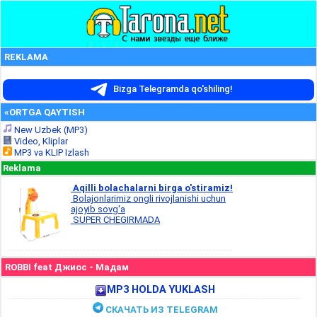
REKLAMA
Bizga Telegramda qo'shiling!
«ORTGA QAYTISH
New Uzbek (MP3)
Video, Kliplar
MP3 va KLIP Izlash
Reklama
Aqilli bolachalarni birga o'stiramiz!
Bolajonlarimiz ongli rivojlanishi uchun
ajoyib sovg'a
SUPER CHEGIRMADA
ROBBI feat Джиос - Мадам
MP3 HOLDA YUKLASH
СКАЧАТЬ ИЗ TELEGRAM