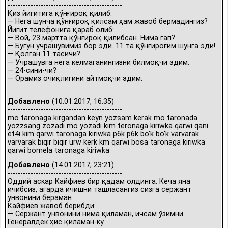
---------------------------------------------
Қиз йигитига қўнғироқ қилиб:
— Нега шунча қўнғироқ қилсам ҳам жавоб бермадингиз?
Йигит телефонига қараб олиб:
— Вой, 23 мартта қўнғироқ қилибсан. Нима гап?
— Бугун учрашувимиз бор эди. 11 та қўнғироғим шунга эди!
— Қолган 11 тасичи?
— Учрашувга нега келмаганингизни билмоқчи эдим.
— 24-сини-чи?
— Орамиз очиқлигини айтмоқчи эдим.
Добавлено
(10.01.2017, 16:35)
---------------------------------------------
mo taronaga kirgandan keyn yozsam kerak mo taronada
yozzsang zozadi mo yozadi kim teronaga kiriwka qarwi qani
et4i kim qarwi taronaga kiriwka p6k p6k bo'k bo'k varvarak
varvarak biqir biqir urw kerk km qarwi bosa taronaga kiriwka
qarwi bomela taronaga kiriwka
Добавлено
(14.01.2017, 23:21)
---------------------------------------------
Оддий аскар Кайфиев бир қадам олдинга. Кеча яна
ичибсиз, агарда ичишни ташласангиз сизга сержант
унвонини бераман.
Кайфиев жавоб берибди:
— Сержант унвонини нима қиламан, ичсам ўзимни
Генералдек ҳис қиламан-ку.