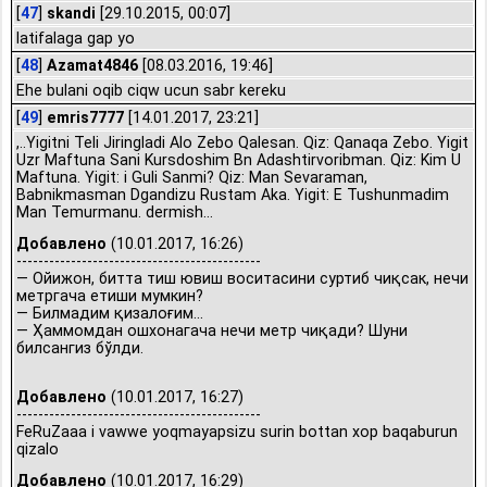
[
47
]
skandi
[29.10.2015, 00:07]
latifalaga gap yo
[
48
]
Azamat4846
[08.03.2016, 19:46]
Ehe bulani oqib ciqw ucun sabr kereku
[
49
]
emris7777
[14.01.2017, 23:21]
,..Yigitni Teli Jiringladi Alo Zebo Qalesan. Qiz: Qanaqa Zebo. Yigit
Uzr Maftuna Sani Kursdoshim Bn Adashtirvoribman. Qiz: Kim U
Maftuna. Yigit: i Guli Sanmi? Qiz: Man Sevaraman,
Babnikmasman Dgandizu Rustam Aka. Yigit: E Tushunmadim
Man Temurmanu. dermish...
Добавлено
(10.01.2017, 16:26)
---------------------------------------------
— Ойижон, битта тиш ювиш воситасини суртиб чиқсак, нечи
метргача етиши мумкин?
— Билмадим қизалоғим...
— Ҳаммомдан ошхонагача нечи метр чиқади? Шуни
билсангиз бўлди.
Добавлено
(10.01.2017, 16:27)
---------------------------------------------
FeRuZaaa i vawwe yoqmayapsizu surin bottan xop baqaburun
qizalo
Добавлено
(10.01.2017, 16:29)