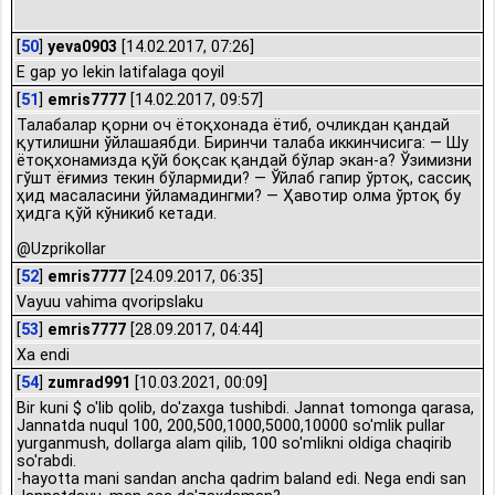
[
50
]
yeva0903
[14.02.2017, 07:26]
E gap yo lekin latifalaga qoyil
[
51
]
emris7777
[14.02.2017, 09:57]
Талабалар қорни оч ётоқхонада ётиб, очликдан қандай
қутилишни ўйлашаябди. Биринчи талаба иккинчисига: — Шу
ётоқхонамизда қўй боқсак қандай бўлар экан-а? Ўзимизни
гўшт ёғимиз текин бўлармиди? — Ўйлаб гапир ўртоқ, сассиқ
ҳид масаласини ўйламадингми? — Ҳавотир олма ўртоқ бу
ҳидга қўй кўникиб кетади.
@Uzprikollar
[
52
]
emris7777
[24.09.2017, 06:35]
Vayuu vahima qvoripslaku
[
53
]
emris7777
[28.09.2017, 04:44]
Xa endi
[
54
]
zumrad991
[10.03.2021, 00:09]
Bir kuni $ o'lib qolib, do'zaxga tushibdi. Jannat tomonga qarasa,
Jannatda nuqul 100, 200,500,1000,5000,10000 so'mlik pullar
yurganmush, dollarga alam qilib, 100 so'mlikni oldiga chaqirib
so'rabdi.
-hayotta mani sandan ancha qadrim baland edi. Nega endi san