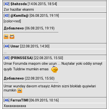
[
42
]
$hahzoda
[14.06.2015, 18:54]
Zor hazillar ekanmi
[
43
]
@Kamilla@
[06.08.2015, 19:19]
[color=red]
Добавлено
(06.08.2015, 19:19)
---------------------------------------------
[
44
]
Umar
[22.08.2015, 14:30]
....
[
45
]
{PRINSSESA}
[22.08.2015, 15:50]
Umar Forumda maqom oliw ucun .... Nuqtalar yoki oddiy smayl
quyib Tuldiriw mumkin emas
Добавлено
(22.08.2015, 15:50)
---------------------------------------------
Umar wunday davom etsayiz Admin sizni bloklab quyiwlari
mumkin
[
46
]
FarruxTIMI
[06.09.2015, 10:16]
Xaxaxaxaxaxa