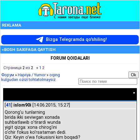
REKLAMA
Bizga Telegramda qo'shiling!
«BOSH SAXIFAGA QAYTISH
FORUM QOIDALARI
Страница
2
из
2
«
1
2
Форум
»
Hajviya / Yumor
»
oqing
kulgudan ozizi tohtatolmaysiz
oqing kulgudan ozizi tohtatolmaysiz
[
41
]
islom90i
[14.06.2015, 15:27]
Qorong'u tunlarning
birida ikki seviwgan xonada
suhbatlawib o'tirardi wunda
yigit qizga: xona chirog'ini
o'chir fokus ko'rsataman dedi.
Qiz: Keyin o'wa fokusisni kim boqadi?