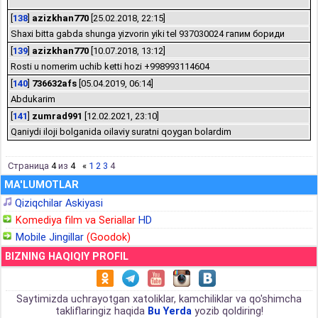
[
138
]
azizkhan770
[25.02.2018, 22:15]
Shaxi bitta gabda shunga yizvorin yiki tel 937030024 гапим бориди
[
139
]
azizkhan770
[10.07.2018, 13:12]
Rosti u nomerim uchib ketti hozi +998993114604
[
140
]
736632afs
[05.04.2019, 06:14]
Abdukarim
[
141
]
zumrad991
[12.02.2021, 23:10]
Qaniydi iloji bolganida oilaviy suratni qoygan bolardim
Страница
4
из
4
«
1
2
3
4
MA'LUMOTLAR
Qiziqchilar Askiyasi
Komediya film va Seriallar
HD
Mobile Jingillar
(Goodok)
BIZNING HAQIQIY PROFIL
Saytimizda uchrayotgan xatoliklar, kamchiliklar va qo'shimcha
takliflaringiz haqida
Bu Yerda
yozib qoldiring!