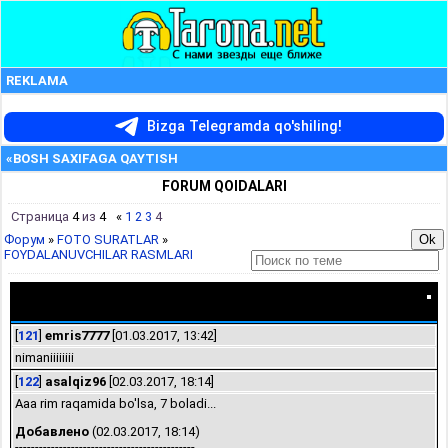
REKLAMA
Bizga Telegramda qo'shiling!
«BOSH SAXIFAGA QAYTISH
FORUM QOIDALARI
Страница
4
из
4
«
1
2
3
4
Форум
»
FOTO SURATLAR
»
FOYDALANUVCHILAR RASMLARI
FOYDALANUVCHILAR RASMLARI
[
121
]
emris7777
[01.03.2017, 13:42]
nimaniiiiiiii
[
122
]
asalqiz96
[02.03.2017, 18:14]
Aaa rim raqamida bo'lsa, 7 boladi...
Добавлено
(02.03.2017, 18:14)
---------------------------------------------