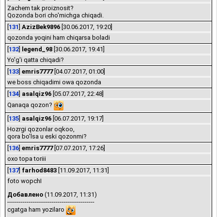
Zachem tak proiznosit?
Qozonda bori cho'michga chiqadi.
[
131
]
AzizBek9896
[30.06.2017, 19:20]
qozonda yoqini ham chiqarsa boladi
[
132
]
legend_98
[30.06.2017, 19:41]
Yo'g'i qatta chiqadi?
[
133
]
emris7777
[04.07.2017, 01:00]
we boss chiqadimi owa qozonda
[
134
]
asalqiz96
[05.07.2017, 22:48]
Qanaqa qozon?
[
135
]
asalqiz96
[06.07.2017, 19:17]
Hozrgi qozonlar oqkoo,
qora bo'lsa u eski qozonmi?
[
136
]
emris7777
[07.07.2017, 17:26]
oxo topa toriii
[
137
]
farhod8483
[11.09.2017, 11:31]
foto wopchI
Добавлено
(11.09.2017, 11:31)
---------------------------------------------
cgatga ham yozilaro