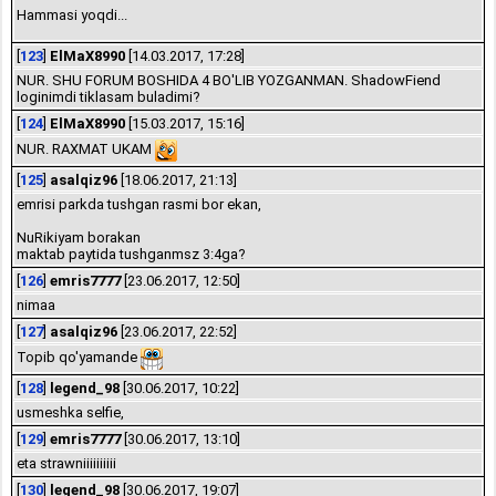
Hammasi yoqdi...
[
123
]
ElMaX8990
[14.03.2017, 17:28]
NUR. SHU FORUM BOSHIDA 4 BO'LIB YOZGANMAN. ShadowFiend
loginimdi tiklasam buladimi?
[
124
]
ElMaX8990
[15.03.2017, 15:16]
NUR. RAXMAT UKAM
[
125
]
asalqiz96
[18.06.2017, 21:13]
emrisi parkda tushgan rasmi bor ekan,
NuRikiyam borakan
maktab paytida tushganmsz 3:4ga?
[
126
]
emris7777
[23.06.2017, 12:50]
nimaa
[
127
]
asalqiz96
[23.06.2017, 22:52]
Topib qo'yamande
[
128
]
legend_98
[30.06.2017, 10:22]
usmeshka selfie,
[
129
]
emris7777
[30.06.2017, 13:10]
eta strawniiiiiiiiii
[
130
]
legend_98
[30.06.2017, 19:07]