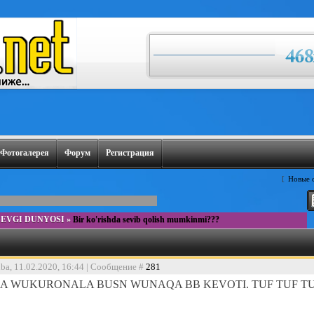
Фотогалерея
Форум
Регистрация
[
Новые 
SEVGI DUNYOSI
»
Bir ko'rishda sevib qolish mumkinmi???
nba, 11.02.2020, 16:44 | Сообщение #
281
 WUKURONALA BUSN WUNAQA BB KEVOTI. TUF TUF TUF