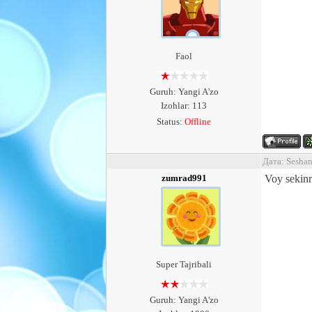
Faol
Guruh: Yangi A'zo
Izohlar: 113
Status:
Offline
Дата: Sesha
zumrad991
Voy sekinr
Super Tajribali
Guruh: Yangi A'zo