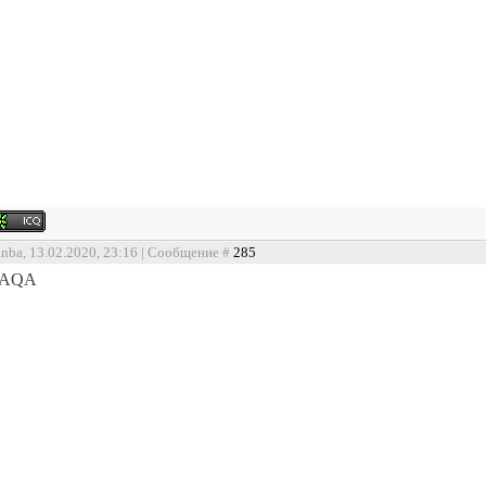
anba, 13.02.2020, 23:16 | Сообщение #
285
AQA