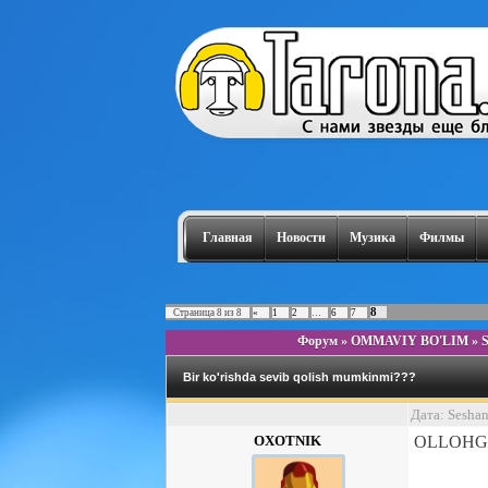
Главная
Новости
Музика
Филмы
8
Страница
8
из
8
«
1
2
…
6
7
Форум
»
OMMAVIY BO'LIM
»
Bir ko'rishda sevib qolish mumkinmi???
Дата: Sesha
OXOTNIK
OLLOHGA