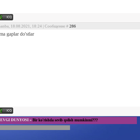
hanba, 18.08.2021, 18:24 | Сообщение #
286
a gaplar do'stlar
SEVGI DUNYOSI
»
Bir ko'rishda sevib qolish mumkinmi???