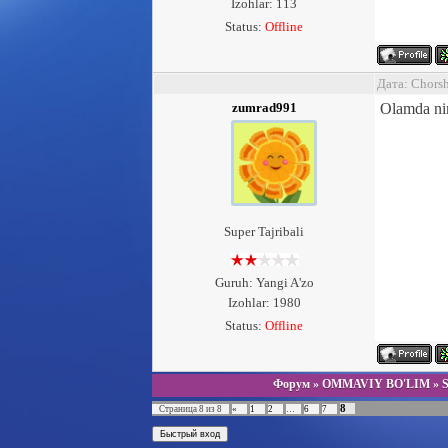
Izohlar: 113
Status:
Offline
Дата: Chors
zumrad991
Olamda nim
Super Tajribali
Guruh: Yangi A'zo
Izohlar: 1980
Status:
Offline
Форум
»
OMMAVIY BO'LIM
»
8
Страница
8
из
8
«
1
2
…
6
7