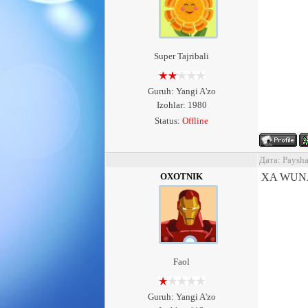
Super Tajribali
Guruh: Yangi A'zo
Izohlar: 1980
Status:
Offline
Дата: Paysh
OXOTNIK
XA WUN
Faol
Guruh: Yangi A'zo