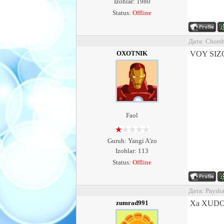
Izohlar: 1980
Status:
Offline
Дата: Chors
OXOTNIK
VOY SIZ
Faol
Guruh: Yangi A'zo
Izohlar: 113
Status:
Offline
Дата: Paysh
zumrad991
Xa XUDO