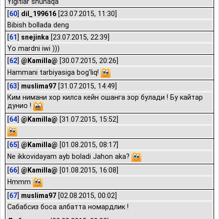
Yigitlar shunaqa
[
60
]
dil_199616
[23.07.2015, 11:30]
Bibish bollada deng
[
61
]
snejinka
[23.07.2015, 22:39]
Yo mardni iwi )))
[
62
]
@Kamilla@
[30.07.2015, 20:26]
Hammani tarbiyasiga bog'liq!
[
63
]
muslima97
[31.07.2015, 14:49]
Ким нимани хор килса кейн ошанга зор булади ! Бу кайтар
дунио !
[
64
]
@Kamilla@
[31.07.2015, 15:52]
[
65
]
@Kamilla@
[01.08.2015, 08:17]
Ne ikkovidayam ayb boladi Jahon aka?
[
66
]
@Kamilla@
[01.08.2015, 16:08]
Hmmm
[
67
]
muslima97
[02.08.2015, 00:02]
Сабабсиз боса албатта номардлик !