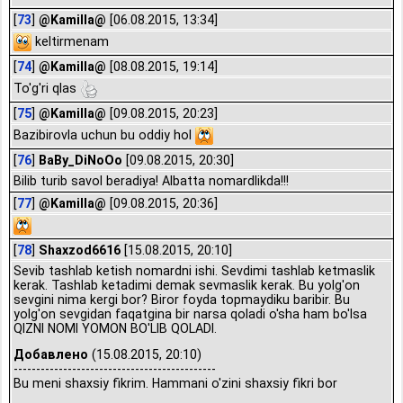
[
73
]
@Kamilla@
[06.08.2015, 13:34]
keltirmenam
[
74
]
@Kamilla@
[08.08.2015, 19:14]
To'g'ri qlas
[
75
]
@Kamilla@
[09.08.2015, 20:23]
Bazibirovla uchun bu oddiy hol
[
76
]
BaBy_DiNoOo
[09.08.2015, 20:30]
Bilib turib savol beradiya! Albatta nomardlikda!!!
[
77
]
@Kamilla@
[09.08.2015, 20:36]
[
78
]
Shaxzod6616
[15.08.2015, 20:10]
Sevib tashlab ketish nomardni ishi. Sevdimi tashlab ketmaslik
kerak. Tashlab ketadimi demak sevmaslik kerak. Bu yolg'on
sevgini nima kergi bor? Biror foyda topmaydiku baribir. Bu
yolg'on sevgidan faqatgina bir narsa qoladi o'sha ham bo'lsa
QIZNI NOMI YOMON BO'LIB QOLADI.
Добавлено
(15.08.2015, 20:10)
---------------------------------------------
Bu meni shaxsiy fikrim. Hammani o'zini shaxsiy fikri bor