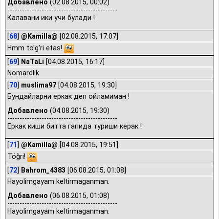
Добавлено
(02.08.2015, 00:02)
---------------------------------------------
Калавани ики учи булади !
[
68
]
@Kamilla@
[02.08.2015, 17:07]
Hmm to'g'ri etas!
[
69
]
NaTaLi
[04.08.2015, 16:17]
Nomardlik
[
70
]
muslima97
[04.08.2015, 19:30]
Бундайларни еркак деп ойламиман !
Добавлено
(04.08.2015, 19:30)
---------------------------------------------
Еркак киши битта гапида туриши керак !
[
71
]
@Kamilla@
[04.08.2015, 19:51]
Töğri!
[
72
]
Bahrom_4383
[06.08.2015, 01:08]
Hayolimgayam keltirmaganman.
Добавлено
(06.08.2015, 01:08)
---------------------------------------------
Hayolimgayam keltirmaganman.