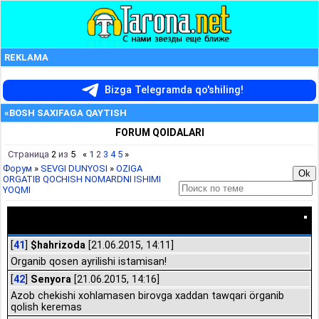
REKLAMA
Bizga Telegramda qo'shiling!
«BOSH SAXIFAGA QAYTISH
FORUM QOIDALARI
Страница
2
из
5
«
1
2
3
4
5
»
Форум
»
SEVGI DUNYOSI
»
OZIGA
ORGATIB QOCHISH NOMARDNI ISHIMI
YOQMI
OZIGA ORGATIB QOCHISH NOMARDNI ISHIMI YOQMI
[
41
]
$hahrizoda
[21.06.2015, 14:11]
Organib qosen ayrilishi istamisan!
[
42
]
Senyora
[21.06.2015, 14:16]
Azob chekishi xohlamasen birovga xaddan tawqari örganib
qolish keremas