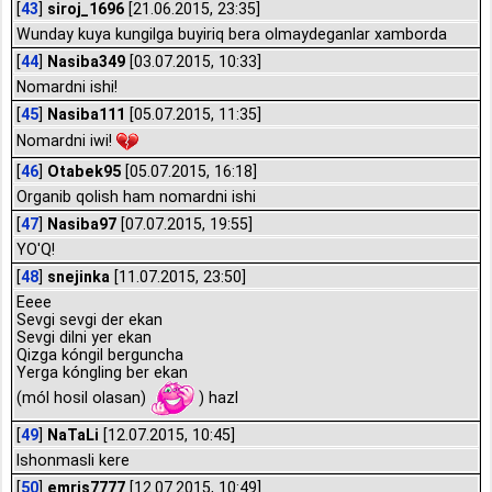
[
43
]
siroj_1696
[21.06.2015, 23:35]
Wunday kuya kungilga buyiriq bera olmaydeganlar xamborda
[
44
]
Nasiba349
[03.07.2015, 10:33]
Nomardni ishi!
[
45
]
Nasiba111
[05.07.2015, 11:35]
Nomardni iwi!
[
46
]
Otabek95
[05.07.2015, 16:18]
Organib qolish ham nomardni ishi
[
47
]
Nasiba97
[07.07.2015, 19:55]
YO'Q!
[
48
]
snejinka
[11.07.2015, 23:50]
Eeee
Sevgi sevgi der ekan
Sevgi dilni yer ekan
Qizga kóngil berguncha
Yerga kóngling ber ekan
(mól hosil olasan)
) hazl
[
49
]
NaTaLi
[12.07.2015, 10:45]
Ishonmasli kere
[
50
]
emris7777
[12.07.2015, 10:49]