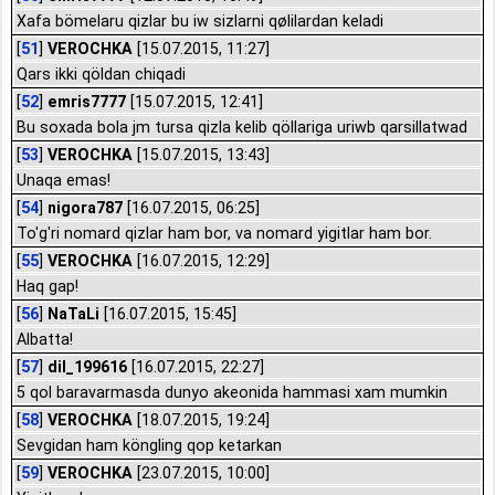
Xafa bömelaru qizlar bu iw sizlarni qølilardan keladi
[
51
]
VEROCHKA
[15.07.2015, 11:27]
Qars ikki qöldan chiqadi
[
52
]
emris7777
[15.07.2015, 12:41]
Bu soxada bola jm tursa qizla kelib qöllariga uriwb qarsillatwad
[
53
]
VEROCHKA
[15.07.2015, 13:43]
Unaqa emas!
[
54
]
nigora787
[16.07.2015, 06:25]
To'g'ri nomard qizlar ham bor, va nomard yigitlar ham bor.
[
55
]
VEROCHKA
[16.07.2015, 12:29]
Haq gap!
[
56
]
NaTaLi
[16.07.2015, 15:45]
Albatta!
[
57
]
dil_199616
[16.07.2015, 22:27]
5 qol baravarmasda dunyo akeonida hammasi xam mumkin
[
58
]
VEROCHKA
[18.07.2015, 19:24]
Sevgidan ham köngling qop ketarkan
[
59
]
VEROCHKA
[23.07.2015, 10:00]