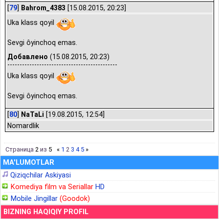
[
79
]
Bahrom_4383
[15.08.2015, 20:23]
Uka klass qoyil
Sevgi ôyinchoq emas.
Добавлено
(15.08.2015, 20:23)
---------------------------------------------
Uka klass qoyil
Sevgi ôyinchoq emas.
[
80
]
NaTaLi
[19.08.2015, 12:54]
Nomardlik
Страница
2
из
5
«
1
2
3
4
5
»
MA'LUMOTLAR
Qiziqchilar Askiyasi
Komediya film va Seriallar
HD
Mobile Jingillar
(Goodok)
BIZNING HAQIQIY PROFIL