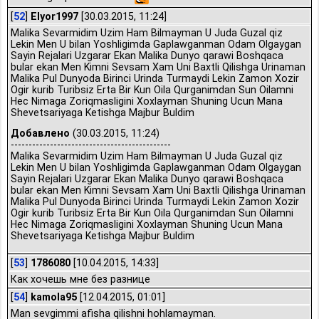
[
52
]
Elyor1997
[30.03.2015, 11:24]
Malika Sevarmidim Uzim Ham Bilmayman U Juda Guzal qiz
Lekin Men U bilan Yoshligimda Gaplawganman Odam Olgaygan
Sayin Rejalari Uzgarar Ekan Malika Dunyo qarawi Boshqaca
bular ekan Men Kimni Sevsam Xam Uni Baxtli Qilishga Urinaman
Malika Pul Dunyoda Birinci Urinda Turmaydi Lekin Zamon Xozir
Ogir kurib Turibsiz Erta Bir Kun Oila Qurganimdan Sun Oilamni
Hec Nimaga Zoriqmasligini Xoxlayman Shuning Ucun Mana
Shevetsariyaga Ketishga Majbur Buldim
Добавлено
(30.03.2015, 11:24)
---------------------------------------------
Malika Sevarmidim Uzim Ham Bilmayman U Juda Guzal qiz
Lekin Men U bilan Yoshligimda Gaplawganman Odam Olgaygan
Sayin Rejalari Uzgarar Ekan Malika Dunyo qarawi Boshqaca
bular ekan Men Kimni Sevsam Xam Uni Baxtli Qilishga Urinaman
Malika Pul Dunyoda Birinci Urinda Turmaydi Lekin Zamon Xozir
Ogir kurib Turibsiz Erta Bir Kun Oila Qurganimdan Sun Oilamni
Hec Nimaga Zoriqmasligini Xoxlayman Shuning Ucun Mana
Shevetsariyaga Ketishga Majbur Buldim
[
53
]
1786080
[10.04.2015, 14:33]
Как хочешь мне без разнице
[
54
]
kamola95
[12.04.2015, 01:01]
Man sevgimmi afisha qilishni hohlamayman.