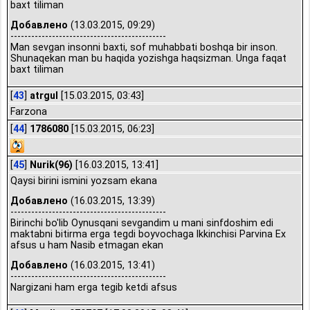
baxt tiliman
Добавлено
(13.03.2015, 09:29)
---------------------------------------------
Man sevgan insonni baxti, sof muhabbati boshqa bir inson.
Shunaqekan man bu haqida yozishga haqsizman. Unga faqat
baxt tiliman
[
43
]
atrgul
[15.03.2015, 03:43]
Farzona
[
44
]
1786080
[15.03.2015, 06:23]
[
45
]
Nurik(96)
[16.03.2015, 13:41]
Qaysi birini ismini yozsam ekana
Добавлено
(16.03.2015, 13:39)
---------------------------------------------
Birinchi bo'lib Oynusqani sevgandim u mani sinfdoshim edi
maktabni bitirma erga tegdi boyvochaga Ikkinchisi Parvina Ex
afsus u ham Nasib etmagan ekan
Добавлено
(16.03.2015, 13:41)
---------------------------------------------
Nargizani ham erga tegib ketdi afsus