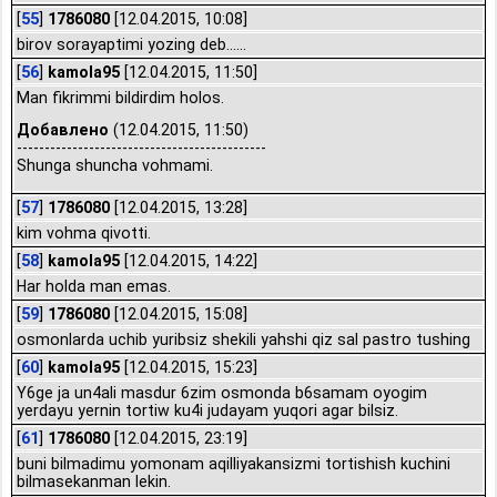
[
55
]
1786080
[12.04.2015, 10:08]
birov sorayaptimi yozing deb......
[
56
]
kamola95
[12.04.2015, 11:50]
Man fikrimmi bildirdim holos.
Добавлено
(12.04.2015, 11:50)
---------------------------------------------
Shunga shuncha vohmami.
[
57
]
1786080
[12.04.2015, 13:28]
kim vohma qivotti.
[
58
]
kamola95
[12.04.2015, 14:22]
Har holda man emas.
[
59
]
1786080
[12.04.2015, 15:08]
osmonlarda uchib yuribsiz shekili yahshi qiz sal pastro tushing
[
60
]
kamola95
[12.04.2015, 15:23]
Y6ge ja un4ali masdur 6zim osmonda b6samam oyogim
yerdayu yernin tortiw ku4i judayam yuqori agar bilsiz.
[
61
]
1786080
[12.04.2015, 23:19]
buni bilmadimu yomonam aqilliyakansizmi tortishish kuchini
bilmasekanman lekin.