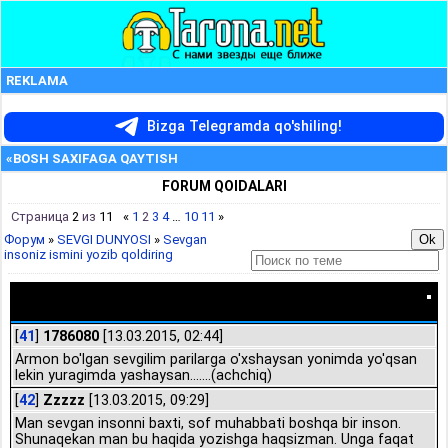
REKLAMA
Bizga Telegramda qo'shiling!
«BOSH SAXIFAGA QAYTISH
FORUM QOIDALARI
Страница
2
из
11
«
1
2
3
4
…
10
11
»
Форум
»
SEVGI DUNYOSI
»
Sevgan
insoniz ismini yozib qoldiring
Sevgan insoniz ismini yozib qoldiring
[
41
]
1786080
[13.03.2015, 02:44]
Armon bo'lgan sevgilim parilarga o'xshaysan yonimda yo'qsan
lekin yuragimda yashaysan.......(achchiq)
[
42
]
Zzzzz
[13.03.2015, 09:29]
Man sevgan insonni baxti, sof muhabbati boshqa bir inson.
Shunaqekan man bu haqida yozishga haqsizman. Unga faqat