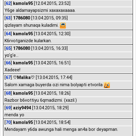
[
62
]
kamola95
[12.04.2015, 23:52]
Y6ge aldamayapsizmi xaxaxaxaaaa.
[
63
]
1786080
[13.04.2015, 09:35]
qizlayam shunaqa kuladimi.
[
64
]
kamola95
[13.04.2015, 12:30]
K6rvotganizde kularkan.
[
65
]
1786080
[13.04.2015, 16:33]
yo'g'e...
[
66
]
kamola95
[13.04.2015, 16:51]
Xadeee!
[
67
]
♡Malika♡
[13.04.2015, 17:44]
Salom xamaga buyerda ozi nima bolyapti etvorila
[
68
]
kamola95
[13.04.2015, 18:26]
Razbor b6vottiyu 6qmadizmi. (xazil.)
[
69
]
aziy9494
[13.04.2015, 18:29]
menda yo
[
70
]
kamola95
[13.04.2015, 18:54]
Mendayam y6da awunga hali menga an4a bor deyapman.