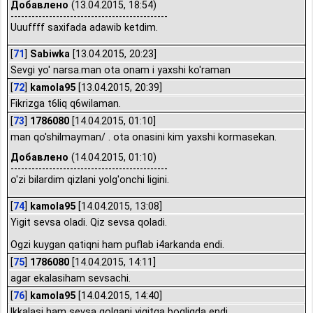
Добавлено
(13.04.2015, 18:54)
---------------------------------------------
Uuuffff saxifada adawib ketdim.
[
71
]
Sabiwka
[13.04.2015, 20:23]
Sevgi yo' narsa.man ota onam i yaxshi ko'raman
[
72
]
kamola95
[13.04.2015, 20:39]
Fikrizga t6liq q6wilaman.
[
73
]
1786080
[14.04.2015, 01:10]
man qo'shilmayman/ . ota onasini kim yaxshi kormasekan.
Добавлено
(14.04.2015, 01:10)
---------------------------------------------
o'zi bilardim qizlani yolg'onchi ligini.
[
74
]
kamola95
[14.04.2015, 13:08]
Yigit sevsa oladi. Qiz sevsa qoladi.
Ogzi kuygan qatiqni ham puflab i4arkanda endi.
[
75
]
1786080
[14.04.2015, 14:11]
agar ekalasiham sevsachi.
[
76
]
kamola95
[14.04.2015, 14:40]
Ikkalasi ham sevsa qolgani yigitga bogliqda endi.