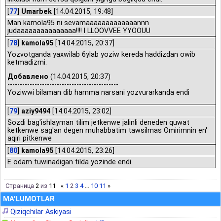
[
77
]
Umarbek
[14.04.2015, 19:48]
Man kamola95 ni sevamaaaaaaaaaaaaannn
judaaaaaaaaaaaaaaa!!!! I LLOOVVEE YYOOUU
[
78
]
kamola95
[14.04.2015, 20:37]
Yozvotganda yaxwilab 6ylab yoziw kereda haddizdan owib
ketmadizmi.
Добавлено
(14.04.2015, 20:37)
---------------------------------------------
Yoziwwi bilaman dib hamma narsani yozvurarkanda endi
[
79
]
aziy9494
[14.04.2015, 23:02]
Sozdi bag'ishlayman tilim jetkenwe jalinli deneden quwat
ketkenwe sag'an degen muhabbatim tawsilmas Omirimnin en'
aqiri pitkenwe
[
80
]
kamola95
[14.04.2015, 23:26]
E odam tuwinadigan tilda yozinde endi.
Страница
2
из
11
«
1
2
3
4
…
10
11
»
MA'LUMOTLAR
Qiziqchilar Askiyasi