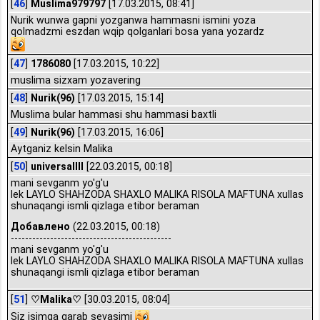
[
46
]
Muslima979797
[17.03.2015, 08:41]
Nurik wunwa gapni yozganwa hammasni ismini yoza
qolmadzmi eszdan wqip qolganlari bosa yana yozardz
[
47
]
1786080
[17.03.2015, 10:22]
muslima sizxam yozavering
[
48
]
Nurik(96)
[17.03.2015, 15:14]
Muslima bular hammasi shu hammasi baxtli
[
49
]
Nurik(96)
[17.03.2015, 16:06]
Aytganiz kelsin Malika
[
50
]
universallll
[22.03.2015, 00:18]
mani sevganm yo'g'u
lek LAYLO SHAHZODA SHAXLO MALIKA RISOLA MAFTUNA xullas
shunaqangi ismli qizlaga etibor beraman
Добавлено
(22.03.2015, 00:18)
---------------------------------------------
mani sevganm yo'g'u
lek LAYLO SHAHZODA SHAXLO MALIKA RISOLA MAFTUNA xullas
shunaqangi ismli qizlaga etibor beraman
[
51
]
♡Malika♡
[30.03.2015, 08:04]
Siz isimga qarab sevasimi