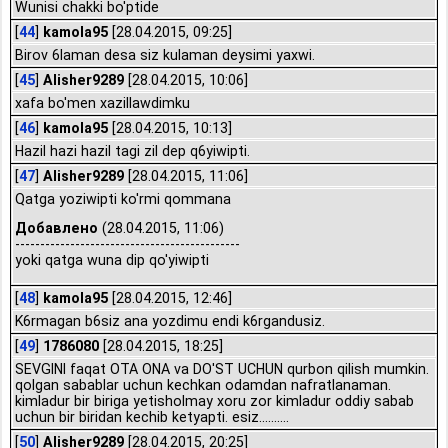
Wunisi chakki bo'ptide
[
44
]
kamola95
[28.04.2015, 09:25]
Birov 6laman desa siz kulaman deysimi yaxwi.
[
45
]
Alisher9289
[28.04.2015, 10:06]
xafa bo'men xazillawdimku
[
46
]
kamola95
[28.04.2015, 10:13]
Hazil hazi hazil tagi zil dep q6yiwipti.
[
47
]
Alisher9289
[28.04.2015, 11:06]
Qatga yoziwipti ko'rmi qommana
Добавлено
(28.04.2015, 11:06)
---------------------------------------------
yoki qatga wuna dip qo'yiwipti
[
48
]
kamola95
[28.04.2015, 12:46]
K6rmagan b6siz ana yozdimu endi k6rgandusiz.
[
49
]
1786080
[28.04.2015, 18:25]
SEVGINI faqat OTA ONA va DO'ST UCHUN qurbon qilish mumkin.
qolgan sabablar uchun kechkan odamdan nafratlanaman.
kimladur bir biriga yetisholmay xoru zor kimladur oddiy sabab
uchun bir biridan kechib ketyapti. esiz..........
[
50
]
Alisher9289
[28.04.2015, 20:25]