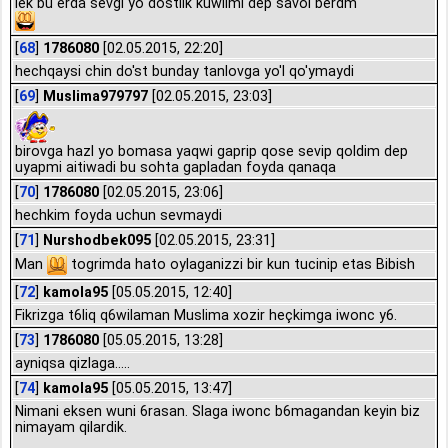
lek bu erda sevgi yo dostlik kuwlimi dep savol berdm
[
68
]
1786080
[02.05.2015, 22:20]
hechqaysi chin do'st bunday tanlovga yo'l qo'ymaydi
[
69
]
Muslima979797
[02.05.2015, 23:03]
birovga hazl yo bomasa yaqwi gaprip qose sevip qoldim dep
uyapmi aitiwadi bu sohta gapladan foyda qanaqa
[
70
]
1786080
[02.05.2015, 23:06]
hechkim foyda uchun sevmaydi
[
71
]
Nurshodbek095
[02.05.2015, 23:31]
Man
togrimda hato oylaganizzi bir kun tucinip etas Bibish
[
72
]
kamola95
[05.05.2015, 12:40]
Fikrizga t6liq q6wilaman Muslima xozir heçkimga iwonc y6.
[
73
]
1786080
[05.05.2015, 13:28]
ayniqsa qizlaga.....
[
74
]
kamola95
[05.05.2015, 13:47]
Nimani eksen wuni 6rasan. Slaga iwonc b6magandan keyin biz
nimayam qilardik.