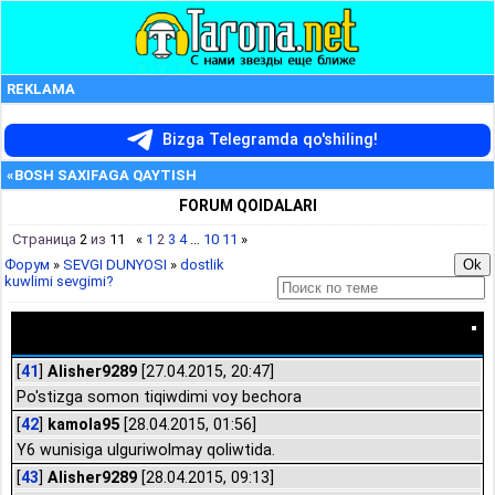
REKLAMA
Bizga Telegramda qo'shiling!
«BOSH SAXIFAGA QAYTISH
FORUM QOIDALARI
Страница
2
из
11
«
1
2
3
4
…
10
11
»
Форум
»
SEVGI DUNYOSI
»
dostlik
kuwlimi sevgimi?
dostlik kuwlimi sevgimi?
[
41
]
Alisher9289
[27.04.2015, 20:47]
Po'stizga somon tiqiwdimi voy bechora
[
42
]
kamola95
[28.04.2015, 01:56]
Y6 wunisiga ulguriwolmay qoliwtida.
[
43
]
Alisher9289
[28.04.2015, 09:13]