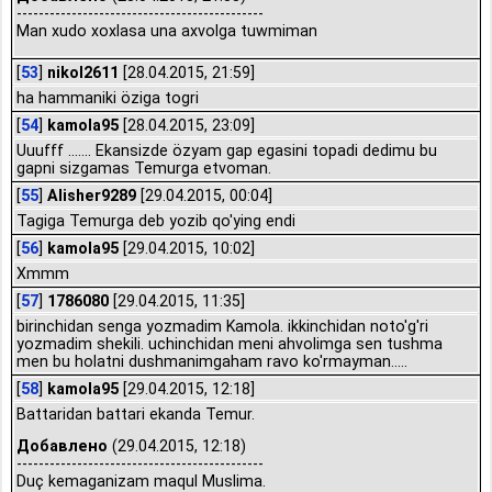
---------------------------------------------
Man xudo xoxlasa una axvolga tuwmiman
[
53
]
nikol2611
[28.04.2015, 21:59]
ha hammaniki öziga togri
[
54
]
kamola95
[28.04.2015, 23:09]
Uuufff ....... Ekansizde özyam gap egasini topadi dedimu bu
gapni sizgamas Temurga etvoman.
[
55
]
Alisher9289
[29.04.2015, 00:04]
Tagiga Temurga deb yozib qo'ying endi
[
56
]
kamola95
[29.04.2015, 10:02]
Xmmm
[
57
]
1786080
[29.04.2015, 11:35]
birinchidan senga yozmadim Kamola. ikkinchidan noto'g'ri
yozmadim shekili. uchinchidan meni ahvolimga sen tushma
men bu holatni dushmanimgaham ravo ko'rmayman.....
[
58
]
kamola95
[29.04.2015, 12:18]
Battaridan battari ekanda Temur.
Добавлено
(29.04.2015, 12:18)
---------------------------------------------
Duç kemaganizam maqul Muslima.