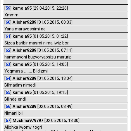
[
59
]
kamola95
[29.04.2015, 22:26]
Xmmm
[
60
]
Alisher9289
[01.05.2015, 00:33]
Yana maravossimi ae
[
61
]
kamola95
[01.05.2015, 01:22]
Sizga baribir masmi nima iwiz bor.
[
62
]
Alisher9289
[01.05.2015, 07:11]
hammayoni buzvoryapsizu marurip
[
63
]
kamola95
[01.05.2015, 14:05]
Yoqmasa ......... Bildizmi.
[
64
]
Alisher9289
[01.05.2015, 18:04]
Bilmadim nimedi
[
65
]
kamola95
[01.05.2015, 19:15]
Bilinde endi.
[
66
]
Alisher9289
[02.05.2015, 08:49]
Nimani bili
[
67
]
Muslima979797
[02.05.2015, 18:30]
Allohka iwonw togri