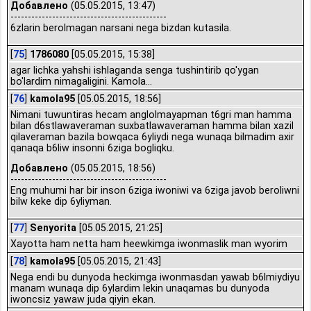
Добавлено
(05.05.2015, 13:47)
---------------------------------------------
6zlarin berolmagan narsani nega bizdan kutasila.
[
75
]
1786080
[05.05.2015, 15:38]
agar lichka yahshi ishlaganda senga tushintirib qo'ygan
bo'lardim nimagaligini. Kamola...
[
76
]
kamola95
[05.05.2015, 18:56]
Nimani tuwuntiras hecam anglolmayapman t6gri man hamma
bilan d6stlawaveraman suxbatlawaveraman hamma bilan xazil
qilaveraman bazila bowqaca 6yliydi nega wunaqa bilmadim axir
qanaqa b6liw insonni 6ziga bogliqku.
Добавлено
(05.05.2015, 18:56)
---------------------------------------------
Eng muhumi har bir inson 6ziga iwoniwi va 6ziga javob beroliwni
bilw keke dip 6yliyman.
[
77
]
Senyorita
[05.05.2015, 21:25]
Xayotta ham netta ham heewkimga iwonmaslik man wyorim
[
78
]
kamola95
[05.05.2015, 21:43]
Nega endi bu dunyoda heckimga iwonmasdan yawab b6lmiydiyu
manam wunaqa dip 6ylardim lekin unaqamas bu dunyoda
iwoncsiz yawaw juda qiyin ekan.