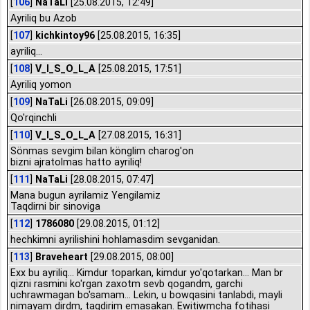
[
106
]
NaTaLi
[25.08.2015, 12:49]
Ayriliq bu Azob
[
107
]
kichkintoy96
[25.08.2015, 16:35]
ayriliq…
[
108
]
V_I_S_O_L_A
[25.08.2015, 17:51]
Ayriliq yomon
[
109
]
NaTaLi
[26.08.2015, 09:09]
Qo'rqinchli
[
110
]
V_I_S_O_L_A
[27.08.2015, 16:31]
Sönmas sevgim bilan könglim charog'on
bizni ajratolmas hatto ayriliq!
[
111
]
NaTaLi
[28.08.2015, 07:47]
Mana bugun ayrilamiz Yengilamiz
Taqdirni bir sinoviga
[
112
]
1786080
[29.08.2015, 01:12]
hechkimni ayrilishini hohlamasdim sevganidan.
[
113
]
Braveheart
[29.08.2015, 08:00]
Exx bu ayriliq... Kimdur toparkan, kimdur yo'qotarkan... Man br
qizni rasmini ko'rgan zaxotm sevb qogandm, garchi
uchrawmagan bo'samam... Lekin, u bowqasini tanlabdi, mayli
nimayam dirdm, taqdirim emasakan. Ewitiwmcha fotihasi