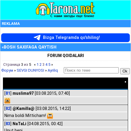
REKLAMA
Bizga Telegramda qo'shiling!
«BOSH SAXIFAGA QAYTISH
FORUM QOIDALARI
Страница
3
из
5
«
1
2
3
4
5
»
Форум
»
SEVGI DUNYOSI
»
Ayriliq
Ayriliq
[
81
]
muslima97
[03.08.2015, 07:40]
[
82
]
@Kamilla@
[03.08.2015, 14:22]
Nima boldi Mitticham!
[
83
]
NaTaLi
[04.08.2015, 00:42]
Unut beni