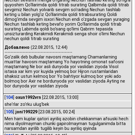
Nechun sevishni menga o'rgating Nechun tashlab keting so'ngra
quyoshim Qo'llarimda qoldi titrab surating Qalbimda qoldi titrab
sevgimiz Nechun yolvarib sevgim so'rading Nechun tashlab
keting u bilan yolg'iz Qo'llarimda qoldi titrabsurating Qoldi
dimog'imda sevgim isxori Nechun endi o'zgada sevgan yuraging
Nechun tashlab keting bevafo yorim Qo'llarimda qoldi titrab
surating Labimda qoldi bo'sang qo'limi Qabrim tepasida
unsizturarding Kerakmidi Kerakmidi senga shoir o'limi Nechun
nechun qoldi titrab surating
Добавлено
(22.08.2015, 12:44)
---------------------------------------------
Go'zalik deb bulbular navosni maqtamang Chamanlarning
muattar havosni maqtamang Yo hayotning omonat safosni
maqtamang Ne bor asli dunyoda yor vaslidan ziyoda Visol
istasa xar kim yor kuyida yelmoq bor Hijron rustamlaridan
shaksiz ustun kelmoq bor Yo bahtiyor kulmoq bor yoki ado
bolmoq bor Axir ne bordunyoda yor vaslidan ziyoda Ayting ne
bor dunyoda yor vaslidan ziyoda
[
104
]
oxun1992vrn
[22.08.2015, 13:00]
she'rlar zo'rku ulug'bek
[
105
]
joni199229
[23.08.2015, 00:24]
Men ham kuplar qatori ayriliq azobin chekkanman afsuski hech
nima diyolmayman chunki gapirolmayman tugulganimda bitta
narsamdan ayrilib tugilib keyin bu ayriliq qiyinda