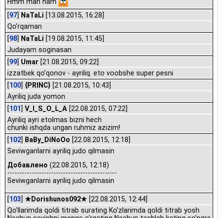
Hmm man ham
[
97
]
NaTaLi
[13.08.2015, 16:28]
Qo'rqaman
[
98
]
NaTaLi
[19.08.2015, 11:45]
Judayam soginasan
[
99
]
Umar
[21.08.2015, 09:22]
izzatbek qo'qonov - ayriliq. eto voobshe super pesni
[
100
]
{PRINC}
[21.08.2015, 10:43]
Ayriliq juda yomon
[
101
]
V_I_S_O_L_A
[22.08.2015, 07:22]
Ayriliq ayri etolmas bizni hech
chunki ishqda ungan ruhmiz azizim!
[
102
]
BaBy_DiNoOo
[22.08.2015, 12:18]
Seviwganlarni ayriliq judo qilmasin
Добавлено
(22.08.2015, 12:18)
---------------------------------------------
Seviwganlarni ayriliq judo qilmasin
[
103
]
★Dorishunos092★
[22.08.2015, 12:44]
Qo'llarimda qoldi titrab surating Ko'zlarimda qoldi titrab yosh