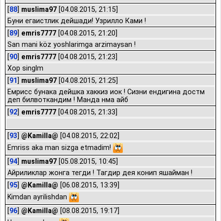
[
88
]
muslima97
[04.08.2015, 21:15]
Буни егаистлик дейшади! Узрилло Ками !
[
89
]
emris7777
[04.08.2015, 21:20]
San mani köz yoshlarimga arzimaysan !
[
90
]
emris7777
[04.08.2015, 21:23]
Xop singlm
[
91
]
muslima97
[04.08.2015, 21:25]
Емрисс бунака дейшка хаккиз иок ! Сизни ендигина достм
деп билвоткандим ! Манда нма айб
[
92
]
emris7777
[04.08.2015, 21:33]
[
93
]
@Kamilla@
[04.08.2015, 22:02]
Emriss aka man sizga etmadim!
[
94
]
muslima97
[05.08.2015, 10:45]
Айриликлар жонга тегди ! Тагдир дея конип яшайман !
[
95
]
@Kamilla@
[06.08.2015, 13:39]
Kimdan ayrilishdan
[
96
]
@Kamilla@
[08.08.2015, 19:17]