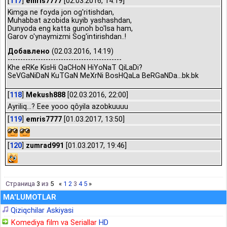
[
117
]
emris7777
[02.03.2016, 14:19]
Kimga ne foyda jon og'ritishdan,
Muhabbat azobida kuyib yashashdan,
Dunyoda eng katta gunoh bo'lsa ham,
Garov o'ynaymizmi Sog'intirishdan..!
Добавлено
(02.03.2016, 14:19)
---------------------------------------------
Khe eRKe KisHi QaCHoN HiYoNaT QiLaDi?
SeVGaNiDaN KuTGaN MeXrNi BosHQaLa BeRGaNDa...bk.bk
[
118
]
Mekush888
[02.03.2016, 22:00]
Ayriliq...? Eee yooo qôyila azobkuuuu
[
119
]
emris7777
[01.03.2017, 13:50]
[
120
]
zumrad991
[01.03.2017, 19:46]
Страница
3
из
5
«
1
2
3
4
5
»
MA'LUMOTLAR
Qiziqchilar Askiyasi
Komediya film va Seriallar
HD