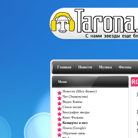
Главная
Новости
Музика
Филмы
Меню
Новости (Шоу-Бизнес)
Чат (Знакомства)
Видео Клипы
Стихи песня
Биографии звезды
Кино Фильмы
Концерты и шоу
Поиск (Google)
Обратная связь