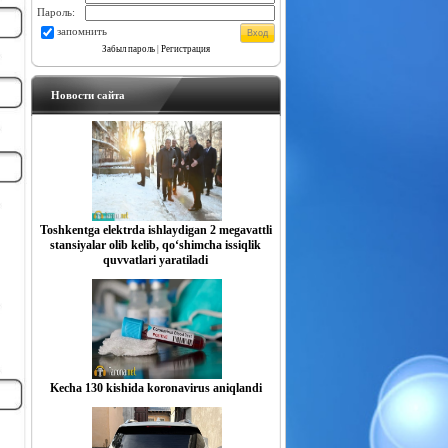
Пароль:
запомнить
Забыл пароль
|
Регистрация
Новости сайта
Toshkentga elektrda ishlaydigan 2 megavattli
stansiyalar olib kelib, qo‘shimcha issiqlik
quvvatlari yaratiladi
Kecha 130 kishida koronavirus aniqlandi