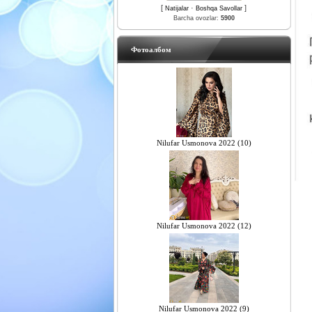
[
·
]
Natijalar
Boshqa Savollar
Barcha ovozlar:
5900
Фотоалбом
Nilufar Usmonova 2022 (10)
Nilufar Usmonova 2022 (12)
Nilufar Usmonova 2022 (9)