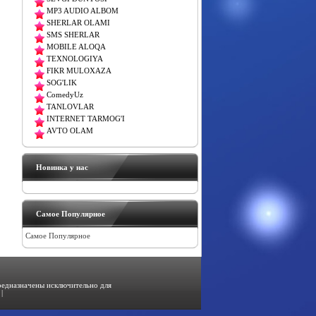
MP3 AUDIO ALBOM
SHERLAR OLAMI
SMS SHERLAR
MOBILE ALOQA
TEXNOLOGIYA
FIKR MULOXAZA
SOG'LIK
ComedyUz
TANLOVLAR
INTERNET TARMOG'I
AVTO OLAM
Новинка у нас
Самое Популярное
Самое Популярное
предназначены исключительно для
|