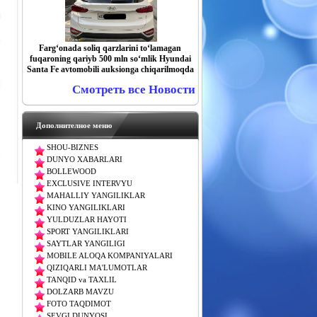
Farg‘onada soliq qarzlarini to‘lamagan
fuqaroning qariyb 500 mln so‘mlik Hyundai
Santa Fe avtomobili auksionga chiqarilmoqda
Смотреть все Новости
Дополнителное меню
SHOU-BIZNES
DUNYO XABARLARI
BOLLEWOOD
EXCLUSIVE INTERVYU
MAHALLIY YANGILIKLAR
KINO YANGILIKLARI
YULDUZLAR HAYOTI
SPORT YANGILIKLARI
SAYTLAR YANGILIGI
MOBILE ALOQA KOMPANIYALARI
QIZIQARLI MA'LUMOTLAR
TANQID va TAXLIL
DOLZARB MAVZU
FOTO TAQDIMOT
SEVGI DUNYOSI