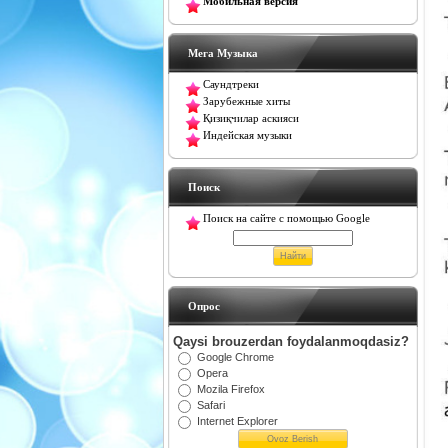
Мобильная версия
Мега Музыка
Саундтреки
Зарубежные хиты
Қизиқчилар аскияси
Индейская музыки
Поиск
Поиск на сайте с помощью Google
Oпрос
Qaysi brouzerdan foydalanmoqdasiz?
Google Chrome
Opera
Mozila Firefox
Safari
Internet Explorer