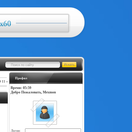
Профил
0
11
»
Время: 05:59
Добро Пожаловать, Mexmon
Логин: