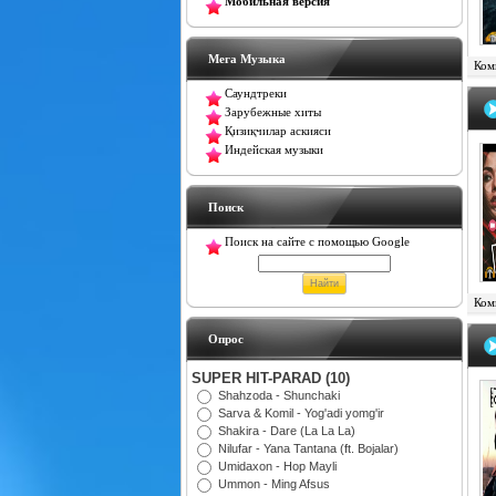
Мобильная версия
Мега Музыка
Комм
Саундтреки
Зарубежные хиты
Қизиқчилар аскияси
Индейская музыки
Поиск
Поиск на сайте с помощью Google
Комм
Oпрос
SUPER HIT-PARAD (10)
Shahzoda - Shunchaki
Sarva & Komil - Yog'adi yomg'ir
Shakira - Dare (La La La)
Nilufar - Yana Tantana (ft. Bojalar)
Umidaxon - Hop Mayli
Ummon - Ming Afsus