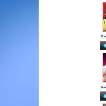
Комм
Комм