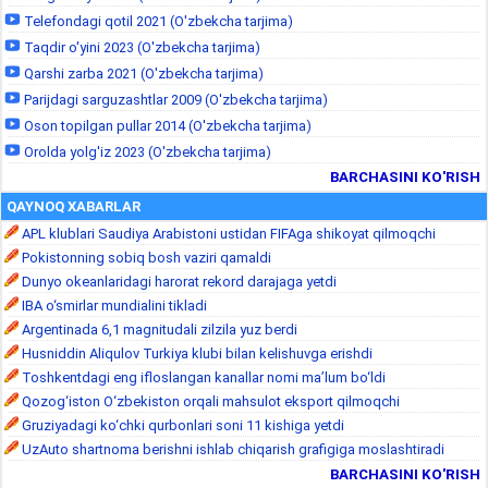
Telefondagi qotil 2021 (O'zbekcha tarjima)
Taqdir o'yini 2023 (O'zbekcha tarjima)
Qarshi zarba 2021 (O'zbekcha tarjima)
Parijdagi sarguzashtlar 2009 (O'zbekcha tarjima)
Oson topilgan pullar 2014 (O'zbekcha tarjima)
Orolda yolg'iz 2023 (O'zbekcha tarjima)
BARCHASINI KO'RISH
QAYNOQ XABARLAR
APL klublari Saudiya Arabistoni ustidan FIFAga shikoyat qilmoqchi
Pokistonning sobiq bosh vaziri qamaldi
Dunyo okeanlaridagi harorat rekord darajaga yetdi
IBA o‘smirlar mundialini tikladi
Argentinada 6,1 magnitudali zilzila yuz berdi
Husniddin Aliqulov Turkiya klubi bilan kelishuvga erishdi
Toshkentdagi eng ifloslangan kanallar nomi ma’lum bo‘ldi
Qozog‘iston O‘zbekiston orqali mahsulot eksport qilmoqchi
Gruziyadagi ko‘chki qurbonlari soni 11 kishiga yetdi
UzAuto shartnoma berishni ishlab chiqarish grafigiga moslashtiradi
BARCHASINI KO'RISH