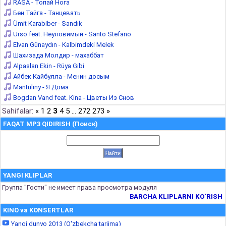
RASA - Топай Нога
Бен Тайга - Танцевать
Ümit Karabiber - Sandık
Urso feat. Неуловимый - Santo Stefano
Elvan Günaydın - Kalbimdeki Melek
Шахизада Молдир - махаббат
Alpaslan Ekin - Rüya Gibi
Айбек Кайбулла - Менин досым
Mantuliny - Я Дома
Bogdan Vand feat. Kina - Цветы Из Снов
Sahifalar:
«
1
2
3
4
5
...
272
273
»
FAQAT MP3 QIDIRISH (Поиск)
YANGI KLIPLAR
Группа "Гости" не имеет права просмотра модуля
BARCHA KLIPLARNI KO'RISH
KINO va KONSERTLAR
Yangi dunyo 2013 (O'zbekcha tarjima)