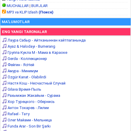
MUCHALLAR
|
BURJLAR
MP3 va KLIP Izlash
(Поиск)
MA'LUMOTLAR
ENG YANGI TARONALAR
Лаура Сабыр - Айтканыннан кайтпаганында
Ayaz & Halodayı - Bumerang
Группа Кукла М - Мама в Караоке
Gerda - Коллекционер
Фейгин - ЯсНей
Амура - Минимум
Özgür Kanat - Olabilirdi
Настя Кош - Несчастный Случай
Gilava Время-Пыль
Рахымжан Жакайым - Сурама
Хор Турецкого - Обернись
Антон Токарев - Лилии
Rafael - Тату
Олег Майами - Мельница
Funda Arar - Son Bir Şarkı