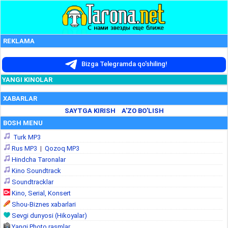
REKLAMA
Bizga Telegramda qo'shiling!
YANGI KINOLAR
XABARLAR
SAYTGA KIRISH
A'ZO BO'LISH
BOSH MENU
Turk MP3
Rus MP3
|
Qozoq MP3
Hindcha Taronalar
Kino Soundtrack
Soundtracklar
Kino, Serial, Konsert
Shou-Biznes xabarlari
Sevgi dunyosi (Hikoyalar)
Yangi Photo rasmlar