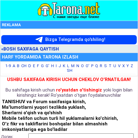
REKLAMA
Bizga Telegramda qo'shiling!
«BOSH SAXIFAGA QAYTISH
HARF YORDAMIDA TARONA IZLASH
1-9
A
B
CH
D
E
F
G
G'
H
I
J
K
L
M
N
O
O'
P
Q
R
S
T
U
V
X
Y
Z
SH
USHBU SAXIFAGA KIRISH UCHUN CHEKLOV O'RNATILGAN!
Bu sahifaga kirish uchun
ro'yxatdan o'tishingiz
yoki login bilan
kirishingiz kerak! Ro'yxatdan o'tgan foydalanuvchilar
TANISHUV va Forum saxifasiga kirish,
Ma'lumotlarni yuqori tezlikda yuklash,
Sherlarni o'qish va qo'shish
Mobile telifon uchun turli hil yuklamalarni ko'chirish,
O'z fikr va takliflarini boshqalar bilan almashish
imkoniyatlariga ega bo'ladilar
Логин: