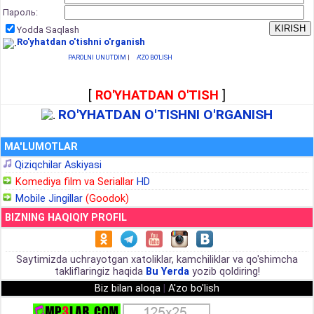
Пароль:
Yodda Saqlash
Ro'yhatdan o'tishni o'rganish
PAROLNI UNUTDIM
|
A'ZO BO'LISH
[
RO'YHATDAN O'TISH
]
RO'YHATDAN O'TISHNI O'RGANISH
MA'LUMOTLAR
Qiziqchilar Askiyasi
Komediya film va Seriallar
HD
Mobile Jingillar
(Goodok)
BIZNING HAQIQIY PROFIL
Saytimizda uchrayotgan xatoliklar, kamchiliklar va qo'shimcha
takliflaringiz haqida
Bu Yerda
yozib qoldiring!
Biz bilan aloqa
|
A'zo bo'lish