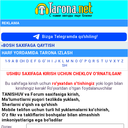
REKLAMA
Bizga Telegramda qo'shiling!
«BOSH SAXIFAGA QAYTISH
HARF YORDAMIDA TARONA IZLASH
1-9
A
B
CH
D
E
F
G
G'
H
I
J
K
L
M
N
O
O'
P
Q
R
S
T
U
V
X
Y
Z
SH
USHBU SAXIFAGA KIRISH UCHUN CHEKLOV O'RNATILGAN!
Bu sahifaga kirish uchun
ro'yxatdan o'tishingiz
yoki login bilan
kirishingiz kerak! Ro'yxatdan o'tgan foydalanuvchilar
TANISHUV va Forum saxifasiga kirish,
Ma'lumotlarni yuqori tezlikda yuklash,
Sherlarni o'qish va qo'shish
Mobile telifon uchun turli hil yuklamalarni ko'chirish,
O'z fikr va takliflarini boshqalar bilan almashish
imkoniyatlariga ega bo'ladilar
Логин: