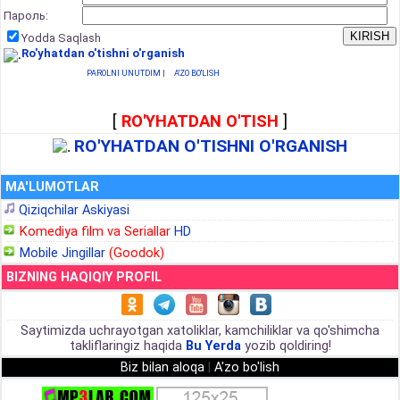
Пароль:
Yodda Saqlash
Ro'yhatdan o'tishni o'rganish
PAROLNI UNUTDIM
|
A'ZO BO'LISH
[
RO'YHATDAN O'TISH
]
RO'YHATDAN O'TISHNI O'RGANISH
MA'LUMOTLAR
Qiziqchilar Askiyasi
Komediya film va Seriallar
HD
Mobile Jingillar
(Goodok)
BIZNING HAQIQIY PROFIL
Saytimizda uchrayotgan xatoliklar, kamchiliklar va qo'shimcha
takliflaringiz haqida
Bu Yerda
yozib qoldiring!
Biz bilan aloqa
|
A'zo bo'lish