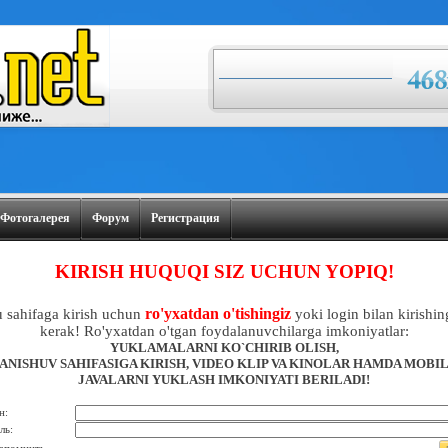
Фотогалерея
Форум
Регистрация
KIRISH HUQUQI SIZ UCHUN YOPIQ!
ro'yxatdan o'tishingiz
 sahifaga kirish uchun
yoki login bilan kirishin
kerak! Ro'yxatdan o'tgan foydalanuvchilarga imkoniyatlar:
YUKLAMALARNI KO`CHIRIB OLISH,
ANISHUV SAHIFASIGA KIRISH, VIDEO KLIP VA KINOLAR HAMDA MOBI
JAVALARNI YUKLASH IMKONIYATI BERILADI!
н:
ль: