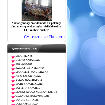
Namangandagi “roddom”da bir palataga
o‘ndan ortiq ayollar joylashtirilishi ortidan
TTB rahbari “uchdi”
Смотреть все Новости
Дополнителное меню
SHOU-BIZNES
DUNYO XABARLARI
BOLLEWOOD
EXCLUSIVE INTERVYU
MAHALLIY YANGILIKLAR
KINO YANGILIKLARI
YULDUZLAR HAYOTI
SPORT YANGILIKLARI
SAYTLAR YANGILIGI
MOBILE ALOQA KOMPANIYALARI
QIZIQARLI MA'LUMOTLAR
TANQID va TAXLIL
DOLZARB MAVZU