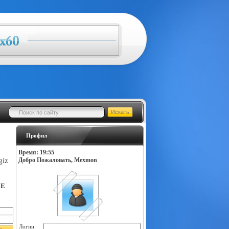
Профил
Время: 19:55
giz
Добро Пожаловать, Mexmon
LE
Логин: