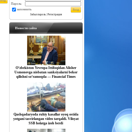
Пароль:
запомнить
Забыл пароль
|
Регистрация
Новости сайта
O‘zbekiston Yevropa Ittifoqidan Alisher
Usmonovga nisbatan sanksiyalarni bekor
qilishni so‘ramoqda — Financial Times
Qashqadaryoda ruhiy kasallar oyoq ostida
yotgani tasvirlangan video tarqaldi. Viloyat
SSB holatga izoh berdi