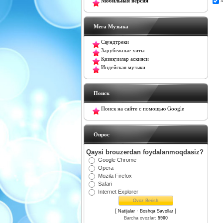
Мобильная версия
Мега Музыка
Саундтреки
Зарубежные хиты
Қизиқчилар аскияси
Индейская музыки
Поиск
Поиск на сайте с помощью Google
Oпрос
Qaysi brouzerdan foydalanmoqdasiz?
Google Chrome
Opera
Mozila Firefox
Safari
Internet Explorer
[
·
]
Natijalar
Boshqa Savollar
Barcha ovozlar:
5900