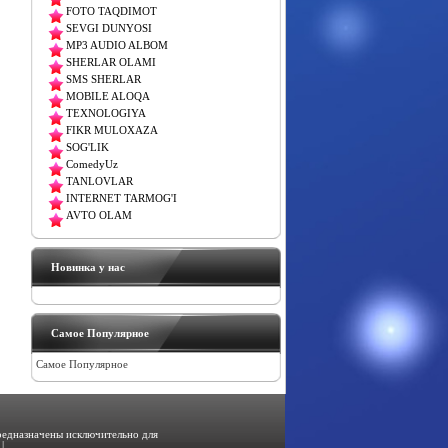
FOTO TAQDIMOT
SEVGI DUNYOSI
MP3 AUDIO ALBOM
SHERLAR OLAMI
SMS SHERLAR
MOBILE ALOQA
TEXNOLOGIYA
FIKR MULOXAZA
SOG'LIK
ComedyUz
TANLOVLAR
INTERNET TARMOG'I
AVTO OLAM
Новинка у нас
Самое Популярное
Самое Популярное
предназначены исключительно для
|