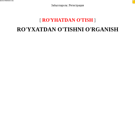
запомнить
Забыл пароль
|
Регистрация
[
RO'YHATDAN O'TISH
]
RO'YXATDAN O'TISHNI O'RGANISH