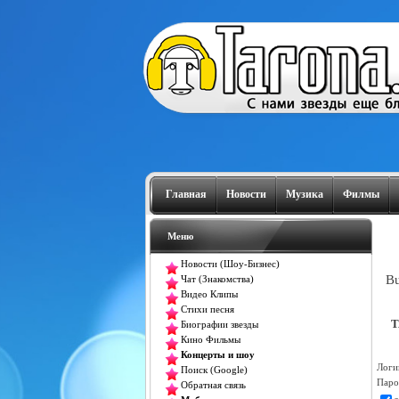
Главная
Новости
Музика
Филмы
Меню
Новости (Шоу-Бизнес)
Bu
Чат (Знакомства)
Видео Клипы
Стихи песня
T
Биографии звезды
Кино Фильмы
Концерты и шоу
Логи
Поиск (Google)
Паро
Обратная связь