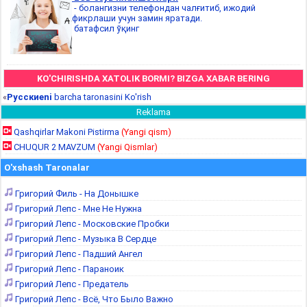
- болангизни телефондан чалғитиб, ижодий
фикрлаши учун замин яратади.
батафсил ўқинг
KO'CHIRISHDA XATOLIK BORMI? BIZGA XABAR BERING
«
Русскиеni
barcha taronasini Ko'rish
Reklama
Qashqirlar Makoni Pistirma
(Yangi qism)
CHUQUR 2 MAVZUM
(Yangi Qismlar)
O'xshash Taronalar
Григорий Филь - На Донышке
Григорий Лепс - Мне Не Нужна
Григорий Лепс - Московские Пробки
Григорий Лепс - Музыка В Сердце
Григорий Лепс - Падший Ангел
Григорий Лепс - Параноик
Григорий Лепс - Предатель
Григорий Лепс - Всё, Что Было Важно