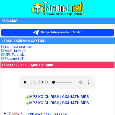
REKLAMA
Bizga Telegramda qo'shiling!
«BOSH SAXIFAGA QAYTISH
TARJIMA KINOLAR
YANGI KLIPLAR
MP3 Taronalar
Русские Bo'limi
Григорий Лепс - Один На Один
MP3 KO'CHIRISH | СКАЧАТЬ MP3
MP3 KO'CHIRISH | СКАЧАТЬ MP3
LCD ёзув планшетлари