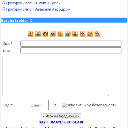
Григорий Лепс - Я Буду С Тобой
Григорий Лепс - Запасной Аэродром
Barcha Izohlar
:
0
Имя *:
Email:
Код *:
SAYT SMAYLIK KO'DLARI