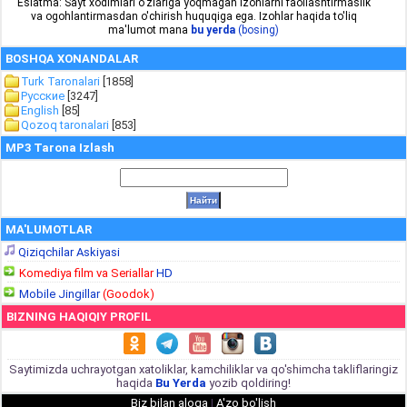
Eslatma: Sayt xodimlari o'zlariga yoqmagan izohlarni faollashtirmaslik
va ogohlantirmasdan o'chirish huquqiga ega. Izohlar haqida to'liq
ma'lumot mana
bu yerda
(bosing)
BOSHQA XONANDALAR
Turk Taronalari
[1858]
Русские
[3247]
English
[85]
Qozoq taronalari
[853]
MP3 Tarona Izlash
MA'LUMOTLAR
Qiziqchilar Askiyasi
Komediya film va Seriallar
HD
Mobile Jingillar
(Goodok)
BIZNING HAQIQIY PROFIL
Saytimizda uchrayotgan xatoliklar, kamchiliklar va qo'shimcha takliflaringiz
haqida
Bu Yerda
yozib qoldiring!
Biz bilan aloqa
|
A'zo bo'lish