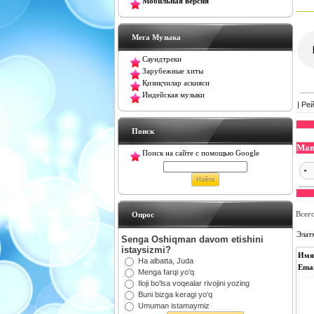
Мобильная версия
Мега Музыка
Саундтреки
Зарубежные хиты
Қизиқчилар аскияси
Индейская музыки
|
Рей
Поиск
Мав
Поиск на сайте с помощью Google
Oпрос
Всег
Элат
Senga Oshiqman davom etishini
istaysizmi?
Имя
Ha albatta, Juda
Emai
Menga farqi yo'q
Iloji bo'lsa voqealar rivojini yozing
Buni bizga keragi yo'q
Umuman istamaymiz