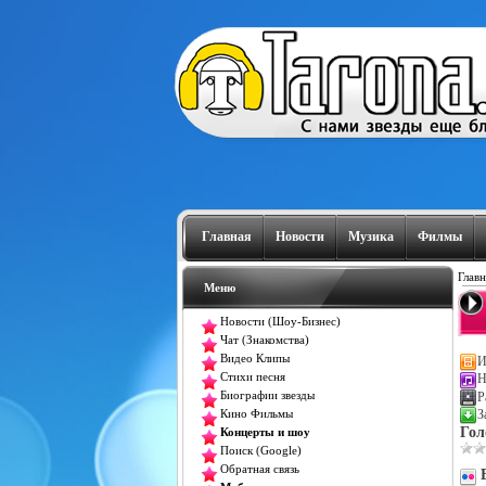
Главная
Новости
Музика
Филмы
Главн
Меню
Новости (Шоу-Бизнес)
Чат (Знакомства)
Видео Клипы
И
Стихи песня
Н
Р
Биографии звезды
З
Кино Фильмы
Гол
Концерты и шоу
Поиск (Google)
Обратная связь