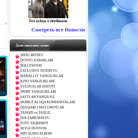
Test uchun o'chirilmasin
Смотреть все Новости
Дополнителное меню
SHOU-BIZNES
DUNYO XABARLARI
BOLLEWOOD
EXCLUSIVE INTERVYU
MAHALLIY YANGILIKLAR
KINO YANGILIKLARI
YULDUZLAR HAYOTI
SPORT YANGILIKLARI
SAYTLAR YANGILIGI
MOBILE ALOQA KOMPANIYALARI
QIZIQARLI MA'LUMOTLAR
TANQID va TAXLIL
DOLZARB MAVZU
FOTO TAQDIMOT
SEVGI DUNYOSI
MP3 AUDIO ALBOM