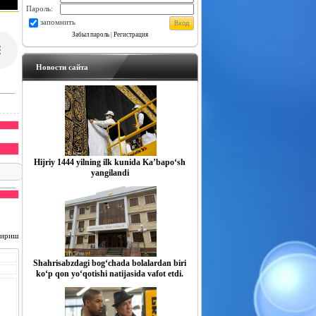
Пароль:
запомнить
Забыл пароль
|
Регистрация
Новости сайта
Hijriy 1444 yilning ilk kunida Ka’bapo‘sh
yangilandi
чириш
Shahrisabzdagi bog‘chada bolalardan biri
ko‘p qon yo‘qotishi natijasida vafot etdi.