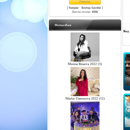
[
·
]
Natijalar
Boshqa Savollar
Barcha ovozlar:
6556
Фотоалбом
Код 
Munisa Rizaeva 2022 (3)
Nilufar Usmonova 2022 (12)