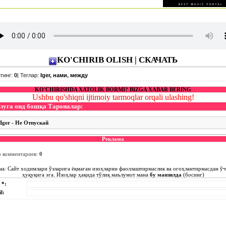
KO'CHIRIB OLISH | СКАЧАТЬ
тинг
:
0
|
Теглар
:
Iger
,
нами
,
между
KO'CHIRISHDA XATOLIK BORMI? BIZGA XABAR BERING
Ushbu qo'shiqni ijtimoiy tarmoqlar orqali ulashing!
зуга оид бошқа Тароналар:
Iger - Не Отпускай
Реклама
о комментариев
:
0
ма: Сайт ходимлари ўзларига ёқмаган изоҳларни фаоллаштирмаслик ва огоҳлантирмасдан ў
ҳуқуқига эга. Изоҳлар ҳақида тўлиқ маълумот мана
бу манзилда
(босинг)
 *:
l: