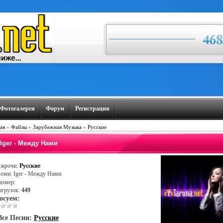
Фотогалерея
Форум
Регистрация
ая
»
Файлы
»
Зарубежная Музыка
»
Русские
Iger - Между Нами
жрочи:
Русские
оми: Iger - Между Нами
азмер:
агрузок:
449
осуем:
Все Песни:
Русские