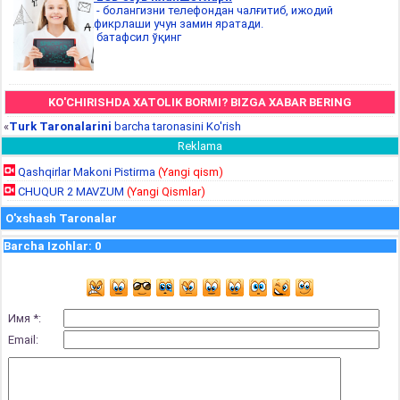
- болангизни телефондан чалғитиб, ижодий
фикрлаши учун замин яратади.
батафсил ўқинг
KO'CHIRISHDA XATOLIK BORMI? BIZGA XABAR BERING
«
Turk Taronalarini
barcha taronasini Ko'rish
Reklama
Qashqirlar Makoni Pistirma
(Yangi qism)
CHUQUR 2 MAVZUM
(Yangi Qismlar)
O'xshash Taronalar
Barcha Izohlar
:
0
Имя *:
Email: