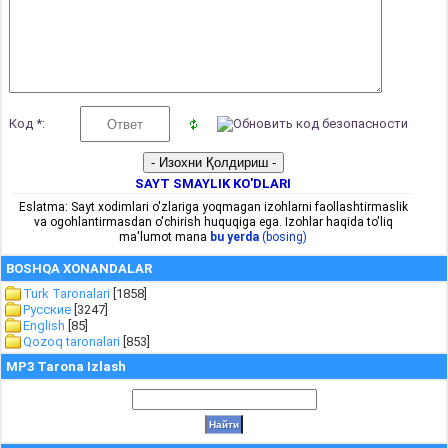
Код *:
SAYT SMAYLIK KO'DLARI
Eslatma: Sayt xodimlari o'zlariga yoqmagan izohlarni faollashtirmaslik
va ogohlantirmasdan o'chirish huquqiga ega. Izohlar haqida to'liq
ma'lumot mana
bu yerda
(bosing)
BOSHQA XONANDALAR
Turk Taronalari
[1858]
Русские
[3247]
English
[85]
Qozoq taronalari
[853]
MP3 Tarona Izlash