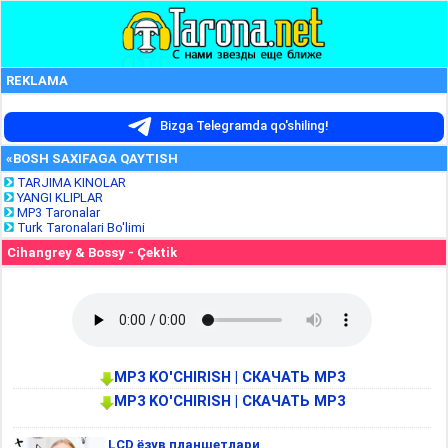
REKLAMA
Bizga Telegramda qo'shiling!
«BOSH SAXIFAGA QAYTISH
TARJIMA KINOLAR
YANGI KLIPLAR
MP3 Taronalar
Turk Taronalari Bo'limi
Cihangrey & Bossy - Çektik
MP3 KO'CHIRISH | СКАЧАТЬ MP3
MP3 KO'CHIRISH | СКАЧАТЬ MP3
LCD ёзув планшетлари