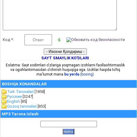
Код *:
SAYT SMAYLIK KO'DLARI
Eslatma: Sayt xodimlari o'zlariga yoqmagan izohlarni faollashtirmaslik
va ogohlantirmasdan o'chirish huquqiga ega. Izohlar haqida to'liq
ma'lumot mana
bu yerda
(bosing)
BOSHQA XONANDALAR
Turk Taronalari
[1858]
Русские
[3247]
English
[85]
Qozoq taronalari
[853]
MP3 Tarona Izlash