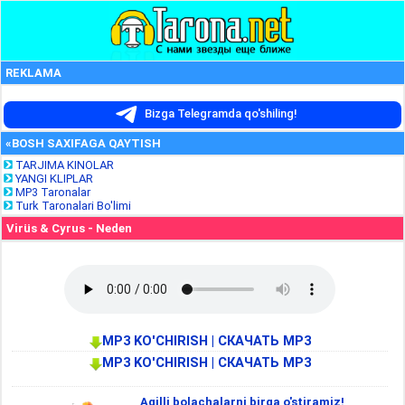
REKLAMA
Bizga Telegramda qo'shiling!
«BOSH SAXIFAGA QAYTISH
TARJIMA KINOLAR
YANGI KLIPLAR
MP3 Taronalar
Turk Taronalari Bo'limi
Virüs & Cyrus - Neden
MP3 KO'CHIRISH | СКАЧАТЬ MP3
MP3 KO'CHIRISH | СКАЧАТЬ MP3
Aqilli bolachalarni birga o'stiramiz!