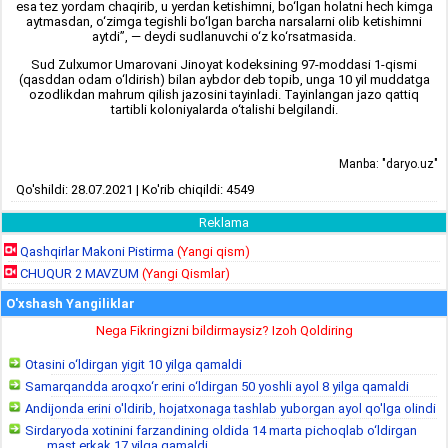
esa tez yordam chaqirib, u yerdan ketishimni, bo‘lgan holatni hech kimga
aytmasdan, o‘zimga tegishli bo‘lgan barcha narsalarni olib ketishimni
aytdi”, — deydi sudlanuvchi o‘z ko‘rsatmasida.
Sud Zulxumor Umarovani Jinoyat kodeksining 97-moddasi 1-qismi
(qasddan odam o‘ldirish) bilan aybdor deb topib, unga 10 yil muddatga
ozodlikdan mahrum qilish jazosini tayinladi. Tayinlangan jazo qattiq
tartibli koloniyalarda o‘talishi belgilandi.
Manba: "daryo.uz"
Qo'shildi: 28.07.2021 | Ko'rib chiqildi: 4549
Reklama
Qashqirlar Makoni Pistirma
(Yangi qism)
CHUQUR 2 MAVZUM
(Yangi Qismlar)
O'xshash Yangiliklar
Nega Fikringizni bildirmaysiz? Izoh Qoldiring
Otasini o‘ldirgan yigit 10 yilga qamaldi
Samarqandda aroqxo‘r erini o‘ldirgan 50 yoshli ayol 8 yilga qamaldi
Andijonda erini o'ldirib, hojatxonaga tashlab yuborgan ayol qo'lga olindi
Sirdaryoda xotinini farzandining oldida 14 marta pichoqlab o‘ldirgan
mast erkak 17 yilga qamaldi