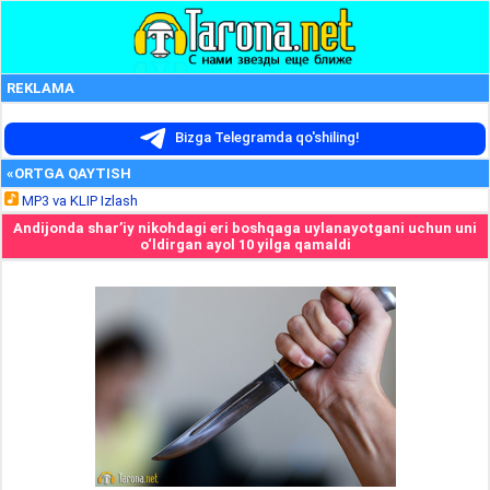
REKLAMA
Bizga Telegramda qo'shiling!
«ORTGA QAYTISH
MP3 va KLIP Izlash
Andijonda shar’iy nikohdagi eri boshqaga uylanayotgani uchun uni
o‘ldirgan ayol 10 yilga qamaldi