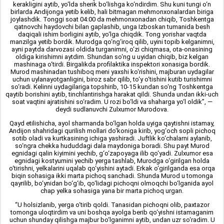
kerakligini aytib, yo‘lda sherik bo‘lishga ko‘ndirdim. Shu kuni tungi o‘n
birlarda Andijonga yetib kelib, hali bitmagan mehmonxonalardan biriga
joylashdik. Tonggi soat 04:00 da mehmonxonadan chiqib, Toshkentga
qatnovchi haydovchi bilan gaplashib, unga Izboskan tumanida besh
daqiqali ishim borligini aytib, yo‘lga chiqdik. Tong yorishar vaqtda
manzilga yetib bordik. Murodga qo‘ng‘iroq qilib, uyini topib kelganimni,
ayni paytda darvozasi oldida turganimni, o‘zi chiqmasa, ota-onasining
oldiga kirishimni aytdim. Shundan so‘ng u uyidan chiqib, biz kelgan
mashinaga o‘tirdi. Birgalikda profilaktika inspektori xonasiga bordik.
Murod mashinadan tushiboq meni yaxshi ko‘rishini, majburan uydagilar
uchun uylanayotganligini, biroz sabr qilib, to‘y o‘tishini kutib turishimni
so‘radi. Kelinni uydagilariga topshirib, 10-15 kundan so‘ng Toshkentga
qaytib borishini aytib, tinchlantirishga harakat qildi. Shunda undan ikki-uch
soat vaqtini ajratishini so‘radim. U rozi bo‘ldi va shaharga yo‘l oldik”, —
deydi sudlanuvchi Zulxumor Murodova.
Qayd etilishicha, ayol sharmanda bo‘lgan holda uyiga qaytishni istamay,
Andijon shahridagi qurilish mollari do‘koniga kirib, yog‘och sopli pichoq
sotib oladi va kurtkasining ichiga yashiradi. Juftlik ko‘chalarni aylanib,
so‘ngra chekka hududdagi dala maydoniga boradi. Shu payt Murod
egnidagi qalin kiyimini yechib, g‘o‘zapoyaga ilib qo‘yadi. Zulxumor esa
egnidagi kostyumini yechib yerga tashlab, Murodga o‘girilgan holda
o‘tirishni, yelkalarini uqalab qo‘yishini aytadi. Erkak o‘girilganda esa orqa
biqin sohasiga ikki marta pichoq sanchadi. Shunda Murod u tomonga
qayrilib, bo‘ynidan bo‘g‘ib, qo‘lidagi pichoqni olmoqchi bo‘lganida ayol
chap yelka sohasiga yana bir marta pichoq urgan.
“U holsizlanib, yerga o‘tirib qoldi. Tanasidan pichoqni olib, paxtazor
tomonga uloqtirdim va uni boshqa ayolga berib qo‘yishni istamaganim
uchun shunday qilishga majbur bo‘lganimni aytib, undan uzr so‘radim. U