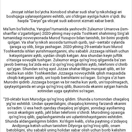
Jinoyat ishlari bo‘yicha Xonobod shahar sudi shar’iy nikohdagi eri
boshqaga uylanayotganini eshitib, uni o‘ldirgan ayolga hukm o‘qidi. Bu
haqda “Daryo”ga viloyat sudi axborot xizmati xabar berdi.
Ma’lum bo‘lishicha, Yangiyo‘l tumanida yashovchi Zulxumor Umarova (ism-
shariflar o‘zgartirilgan) 2020-yilning may oyida Toshkent shahrining Sirg‘ali
tumanidagi novvoyxonada Murod Yusupov bilan tanishib, bir-birini yoqtirib
qolgan. Va shar’iy nikoh asosida turmush qurib, iyul–sentabr oylarida
ijaraga uy olib, birga yashagan. 2020-yilning 29-sentabr kuni Murod
Toshkentda ishlari yurishmayotganini, shu sababli Jizzaxga ishlash uchun
ketayotganini aytib, uyidan chiqib ketgan. Ana shundan keyin juftlik
o‘rtasiga sovuqlik tushgan. Zulxumor eriga qo‘ng‘iroq qilganida ba’zan
javob bermay, ba’zida esa o‘zi qo‘ng‘iroq qilishini aytib, telefonini o‘chirib
qo‘ygan. Shundan so‘ng ayol Jizzax shahar IIBga murojaat qilib, eri bir
necha kun oldin Toshkentdan Jizzaxga novvoychilik qilish maqsadida
chiqib ketganini aytib, uni topib berishlarini so‘ragan. So‘ngra o‘zi ham
Murodni qidirib Jizzaxga borgan va bir necha kun yurib, uni topolmagach,
qaytayotganida eri unga qo‘ng‘iroq qilib, Buxoroda ekanini aytgan hamda
xotinidan uyga qaytishni so‘ragan.
“20-oktabr kuni Murodga qo‘ng‘iroq qildim. Shunda u tomondan chaqaloq
yig‘isi eshitildi. Undan qayerdaligini, chaqaloq kimning farzandi ekanini
so‘radim. U esa hech qanday chaqaloq yo‘qligini, yonidagi ayollarning
ovozi ekanligini aytib, jahl bilan telefonni o‘chirdi. Murodning opasiga
qo‘ng‘iroq qilib, gaplashganimda uni uylantirishayotganini eshitdim.
Shunda aldanganligimni bildim. Xo‘rligim kelib, o‘sha paytning o‘zidayoq
Andijonga ketish uchun tanishim Dilyorga qo‘ng‘iroq qilib, onam
betobligini, shu sababli uning holidan xabar olish uchun borib kelishim