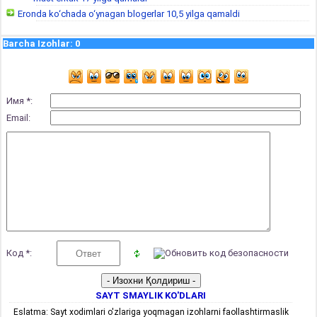
Eronda ko‘chada o‘ynagan blogerlar 10,5 yilga qamaldi
Barcha Izohlar
:
0
Имя *:
Email:
Код *:
SAYT SMAYLIK KO'DLARI
Eslatma: Sayt xodimlari o'zlariga yoqmagan izohlarni faollashtirmaslik