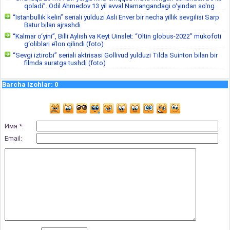
qoladi”. Odil Ahmedov 13 yil avval Namangandagi o‘yindan so'ng
“Istanbullik kelin” seriali yulduzi Asli Enver bir necha yillik sevgilisi Sarp
Batur bilan ajrashdi
“Kalmar o‘yini”, Billi Aylish va Keyt Uinslet: “Oltin globus-2022” mukofoti
g‘oliblari e’lon qilindi (foto)
“Sevgi iztirobi” seriali aktrisasi Gollivud yulduzi Tilda Suinton bilan bir
filmda suratga tushdi (foto)
Barcha Izohlar
:
0
Имя *:
Email: