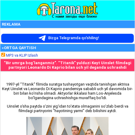
REKLAMA
Bizga Telegramda qo'shiling!
«ORTGA QAYTISH
MP3 va KLIP Izlash
“Bir umrga bog‘langanmiz”. “Titanik” yulduzi Keyt Uinslet filmdagi
partnyori Leonardo Di Kaprio bilan uch yil deganda uchrashdi
1997-yil “Titanik” filmida suratga tushayotgan vaqtida tanishgan aktrisa
Keyt Uinslet va Leonardo Di Kaprio pandemiya sababli uch yil davomida bir-
biri bilan ko‘risha olmadi. Aktyorlar ikkalasi ham Los-Anjelesda
bo‘lgandagina uchrashishga muvaffaq bo‘ldi.
Uinslet o‘sha paytda o‘zini yig‘idan to‘xtata olmaganini so‘zlab berdi va
filmdagi partnyorini “hayotining yarmi” deb bilishini aytdi.