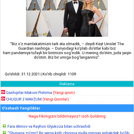
“Biz o‘z mamlakatimizni tark eta olmadik, – deydi Keyt Uinslet The
Guardian nashriga. – Dunyodagi ko‘plab do‘stlar kabi biz
ham pandemiya tufayli bir-birimizni sog‘indik. U mening do‘stim, juda yaqin
do‘stim. Biz bir umrga bog‘langanmiz”.
Qo'shildi: 31.12.2021 | Ko'rib chiqildi: 1109
Reklama
Qashqirlar Makoni Pistirma
(Yangi qism)
CHUQUR 2 MAVZUM
(Yangi Qismlar)
O'xshash Yangiliklar
Nega Fikringizni bildirmaysiz? Izoh Qoldiring
Fara Alimov va Rayhon Glyukoza bilan uchrashdi
“Shunaqa zo‘rmi? Bir yerga kirib chiqqsa mulla mingan eshakdek bo‘lib