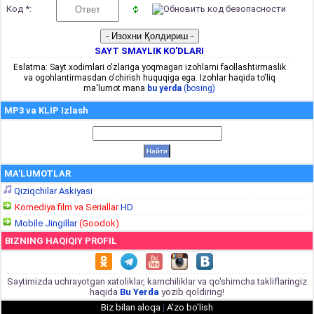
Код *:
SAYT SMAYLIK KO'DLARI
Eslatma: Sayt xodimlari o'zlariga yoqmagan izohlarni faollashtirmaslik
va ogohlantirmasdan o'chirish huquqiga ega. Izohlar haqida to'liq
ma'lumot mana
bu yerda
(bosing)
MP3 va KLIP Izlash
MA'LUMOTLAR
Qiziqchilar Askiyasi
Komediya film va Seriallar
HD
Mobile Jingillar
(Goodok)
BIZNING HAQIQIY PROFIL
Saytimizda uchrayotgan xatoliklar, kamchiliklar va qo'shimcha takliflaringiz
haqida
Bu Yerda
yozib qoldiring!
Biz bilan aloqa
|
A'zo bo'lish