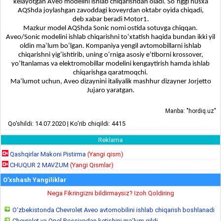
kelayotgan Aveo modelini ishlab chiqarishdan oladi. So‘nggi nusxa
AQShda joylashgan zavoddagi koveyrdan oktabr oyida chiqadi,
deb xabar beradi Motor1.
Mazkur model AQShda Sonic nomi ostida sotuvga chiqqan.
Aveo/Sonic modelini ishlab chiqarishni to‘xtatish haqida bundan ikki yil
oldin ma’lum bo‘lgan. Kompaniya yengil avtomobillarni ishlab
chiqarishni yig‘ishtirib, uning o‘rniga asosiy e’tiborni krossover,
yo‘ltanlamas va elektromobillar modelini kengaytirish hamda ishlab
chiqarishga qaratmoqchi.
Ma’lumot uchun, Aveo dizaynini italiyalik mashhur dizayner Jorjetto
Jujaro yaratgan.
Manba: "hordiq.uz"
Qo'shildi: 14.07.2020 | Ko'rib chiqildi: 4415
Reklama
Qashqirlar Makoni Pistirma
(Yangi qism)
CHUQUR 2 MAVZUM
(Yangi Qismlar)
O'xshash Yangiliklar
Nega Fikringizni bildirmaysiz? Izoh Qoldiring
O‘zbekistonda Chevrolet Aveo avtomobilini ishlab chiqarish boshlanadi
Chevrolet va Opel Rossiyadan ketishini ma’lum qildi