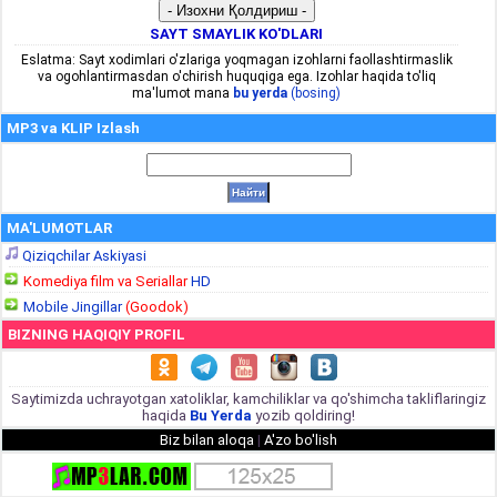
SAYT SMAYLIK KO'DLARI
Eslatma: Sayt xodimlari o'zlariga yoqmagan izohlarni faollashtirmaslik
va ogohlantirmasdan o'chirish huquqiga ega. Izohlar haqida to'liq
ma'lumot mana
bu yerda
(bosing)
MP3 va KLIP Izlash
MA'LUMOTLAR
Qiziqchilar Askiyasi
Komediya film va Seriallar
HD
Mobile Jingillar
(Goodok)
BIZNING HAQIQIY PROFIL
Saytimizda uchrayotgan xatoliklar, kamchiliklar va qo'shimcha takliflaringiz
haqida
Bu Yerda
yozib qoldiring!
Biz bilan aloqa
|
A'zo bo'lish