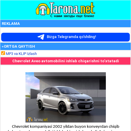
REKLAMA
Bizga Telegramda qo'shiling!
«ORTGA QAYTISH
MP3 va KLIP Izlash
Chevrolet Aveo avtomobilini ishlab chiqarishni to‘xtatadi
Chevrolet kompaniyasi 2002 yildan buyon konveyrdan chiqib