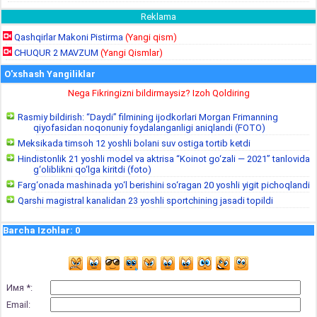
Reklama
Qashqirlar Makoni Pistirma
(Yangi qism)
CHUQUR 2 MAVZUM
(Yangi Qismlar)
O'xshash Yangiliklar
Nega Fikringizni bildirmaysiz? Izoh Qoldiring
Rasmiy bildirish: “Daydi” filmining ijodkorlari Morgan Frimanning
qiyofasidan noqonuniy foydalanganligi aniqlandi (FOTO)
Meksikada timsoh 12 yoshli bolani suv ostiga tortib ketdi
Hindistonlik 21 yoshli model va aktrisa “Koinot go‘zali — 2021” tanlovida
g‘oliblikni qo‘lga kiritdi (foto)
Farg‘onada mashinada yo‘l berishini so‘ragan 20 yoshli yigit pichoqlandi
Qarshi magistral kanalidan 23 yoshli sportchining jasadi topildi
Barcha Izohlar
:
0
Имя *:
Email: