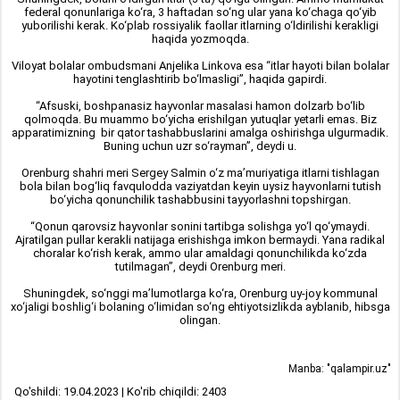
federal qonunlariga ko‘ra, 3 haftadan so‘ng ular yana ko‘chaga qo‘yib
yuborilishi kerak. Ko‘plab rossiyalik faollar itlarning o‘ldirilishi kerakligi
haqida yozmoqda.
Viloyat bolalar ombudsmani Anjelika Linkova esa “itlar hayoti bilan bolalar
hayotini tenglashtirib bo‘lmasligi”, haqida gapirdi.
“Afsuski, boshpanasiz hayvonlar masalasi hamon dolzarb bo‘lib
qolmoqda. Bu muammo bo‘yicha erishilgan yutuqlar yetarli emas. Biz
apparatimizning bir qator tashabbuslarini amalga oshirishga ulgurmadik.
Buning uchun uzr so‘rayman”, deydi u.
Orenburg shahri meri Sergey Salmin o‘z ma’muriyatiga itlarni tishlagan
bola bilan bog‘liq favqulodda vaziyatdan keyin uysiz hayvonlarni tutish
bo‘yicha qonunchilik tashabbusini tayyorlashni topshirgan.
“Qonun qarovsiz hayvonlar sonini tartibga solishga yo‘l qo‘ymaydi.
Ajratilgan pullar kerakli natijaga erishishga imkon bermaydi. Yana radikal
choralar ko‘rish kerak, ammo ular amaldagi qonunchilikda ko‘zda
tutilmagan”, deydi Orenburg meri.
Shuningdek, so‘nggi ma’lumotlarga ko‘ra, Orenburg uy-joy kommunal
xo‘jaligi boshlig‘i bolaning o‘limidan so‘ng ehtiyotsizlikda ayblanib, hibsga
olingan.
Manba: "qalampir.uz"
Qo'shildi: 19.04.2023 | Ko'rib chiqildi: 2403