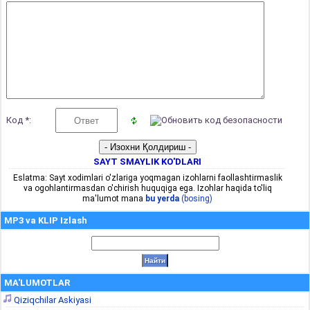
Код *:
SAYT SMAYLIK KO'DLARI
Eslatma: Sayt xodimlari o'zlariga yoqmagan izohlarni faollashtirmaslik
va ogohlantirmasdan o'chirish huquqiga ega. Izohlar haqida to'liq
ma'lumot mana
bu yerda
(bosing)
MP3 va KLIP Izlash
MA'LUMOTLAR
Qiziqchilar Askiyasi