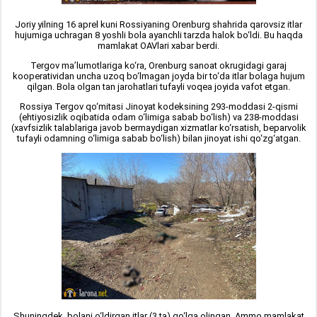
Joriy yilning 16 aprel kuni Rossiyaning Orenburg shahrida qarovsiz itlar
hujumiga uchragan 8 yoshli bola ayanchli tarzda halok bo‘ldi. Bu haqda
mamlakat OAVlari xabar berdi.
Tergov ma’lumotlariga ko‘ra, Orenburg sanoat okrugidagi garaj
kooperatividan uncha uzoq bo‘lmagan joyda bir to‘da itlar bolaga hujum
qilgan. Bola olgan tan jarohatlari tufayli voqea joyida vafot etgan.
Rossiya Tergov qo‘mitasi Jinoyat kodeksining 293-moddasi 2-qismi
(ehtiyosizlik oqibatida odam o‘limiga sabab bo‘lish) va 238-moddasi
(xavfsizlik talablariga javob bermaydigan xizmatlar ko‘rsatish, beparvolik
tufayli odamning o‘limiga sabab bo‘lish) bilan jinoyat ishi qo‘zg‘atgan.
Shuningdek, bolani o‘ldirgan itlar (3 ta) qo‘lga olingan. Ammo mamlakat