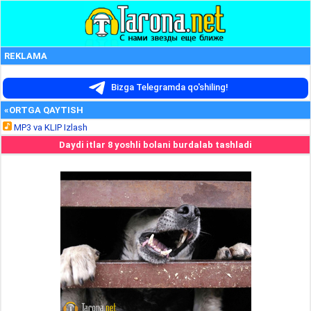
REKLAMA
Bizga Telegramda qo'shiling!
«ORTGA QAYTISH
MP3 va KLIP Izlash
Daydi itlar 8 yoshli bolani burdalab tashladi