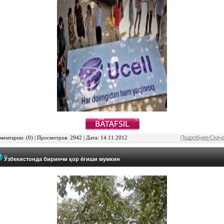
ентарии: (0) | Просмотров: 2942 | Дата: 14.11.2012
Ўзбекистонда биринчи қор ёғиши мумкин