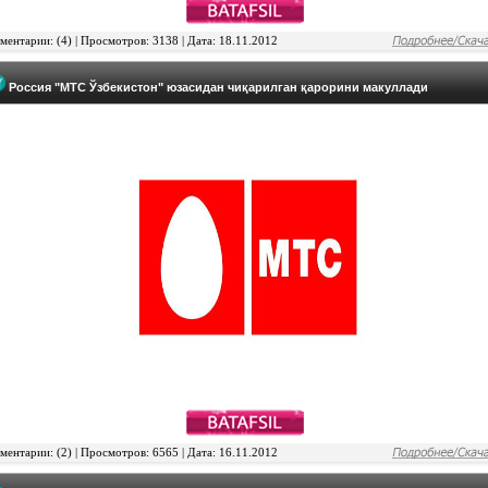
ентарии: (4) | Просмотров: 3138 | Дата: 18.11.2012
Россия "МТС Ўзбекистон" юзасидан чиқарилган қарорини макуллади
ентарии: (2) | Просмотров: 6565 | Дата: 16.11.2012