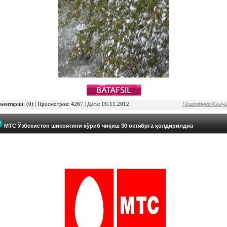
ентарии: (0) | Просмотров: 4267 | Дата: 09.11.2012
МТС Ўзбекистон шикоятини кўриб чиқиш 30 октябрга қолдирилдиa