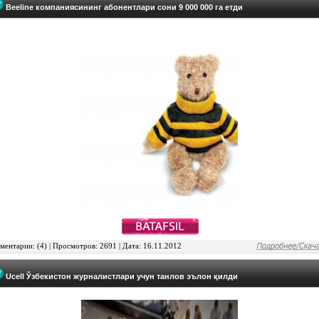
Beeline компаниясининг абонентлари сони 9 000 000 га етди
ентарии: (4) | Просмотров: 2691 | Дата: 16.11.2012
Ucell Ўзбекистон журналистлари учун танлов эълон қилди