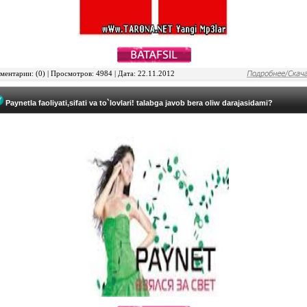
ентарии: (0) | Просмотров: 4984 | Дата: 22.11.2012
Paynetla faoliyati,sifati va to`lovlari! talabga javob bera oliw darajasidami?