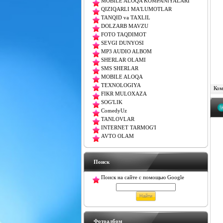
MOBILE ALOQA KOMPANIYALARI
QIZIQARLI MA'LUMOTLAR
TANQID va TAXLIL
DOLZARB MAVZU
FOTO TAQDIMOT
SEVGI DUNYOSI
MP3 AUDIO ALBOM
SHERLAR OLAMI
SMS SHERLAR
MOBILE ALOQA
TEXNOLOGIYA
Комм
FIKR MULOXAZA
SOG'LIK
ComedyUz
TANLOVLAR
INTERNET TARMOG'I
AVTO OLAM
Поиск
Поиск на сайте с помощью Google
Фотоалбом