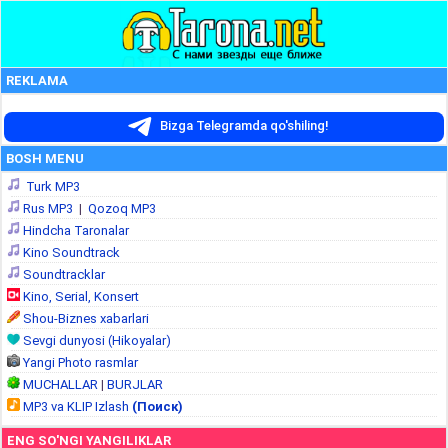
REKLAMA
Bizga Telegramda qo'shiling!
BOSH MENU
Turk MP3
Rus MP3
|
Qozoq MP3
Hindcha Taronalar
Kino Soundtrack
Soundtracklar
Kino, Serial, Konsert
Shou-Biznes xabarlari
Sevgi dunyosi (Hikoyalar)
Yangi Photo rasmlar
MUCHALLAR
|
BURJLAR
MP3 va KLIP Izlash
(Поиск)
ENG SO'NGI YANGILIKLAR