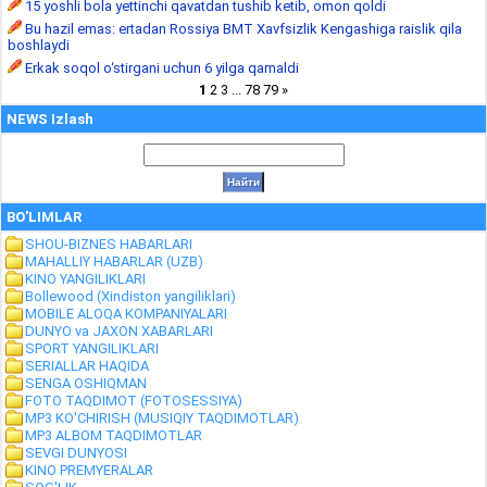
15 yoshli bola yettinchi qavatdan tushib ketib, omon qoldi
Bu hazil emas: ertadan Rossiya BMT Xavfsizlik Kengashiga raislik qila
boshlaydi
Erkak soqol o‘stirgani uchun 6 yilga qamaldi
1
2
3
...
78
79
»
NEWS Izlash
BO'LIMLAR
SHOU-BIZNES HABARLARI
MAHALLIY HABARLAR (UZB)
KINO YANGILIKLARI
Bollewood (Xindiston yangiliklari)
MOBILE ALOQA KOMPANIYALARI
DUNYO va JAXON XABARLARI
SPORT YANGILIKLARI
SERIALLAR HAQIDA
SENGA OSHIQMAN
FOTO TAQDIMOT (FOTOSESSIYA)
MP3 KO'CHIRISH (MUSIQIY TAQDIMOTLAR)
MP3 ALBOM TAQDIMOTLAR
SEVGI DUNYOSI
KINO PREMYERALAR