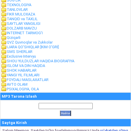
SOG'LIK
TEXNOLOGIYA
TANLOVLAR
FIKR MULOXAZA
TANQID va TAXLIL
SAYTLAR YANGILIGI
DOLZARB MAVZU
INTERNET TARMOG'I
Qiziqarli
QVZ Quvnoqlar va Zukkolar
IJARA QO'SHIQLAR [KIM O'GRI]
SMS SHERLAR
Exclusive Intervyu
SHOU YULDUZLAR HAQIDA BIOGRAFIYA
ISLOM VA DIN HAQIDA
SHOK HABARLAR
YANGI YIL FILMLARI
FOYDALI MASLAXATLAR
AVTO OLAM
PSIXALOGIYA, OILA
MP3 Tarona Izlash
Saytga Kirish
Salom Mexmon, Saytdan to'liq foydalnmoqchimisiz Unda
ro'yhatdan o'ting,