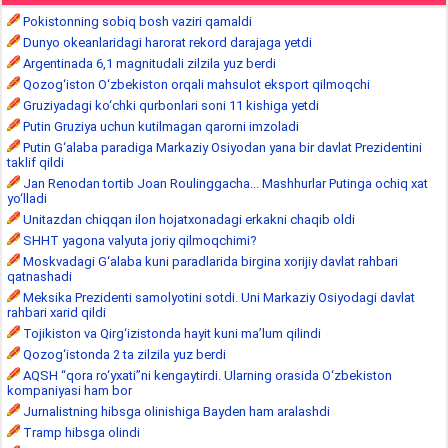
Pokistonning sobiq bosh vaziri qamaldi
Dunyo okeanlaridagi harorat rekord darajaga yetdi
Argentinada 6,1 magnitudali zilzila yuz berdi
Qozog‘iston O‘zbekiston orqali mahsulot eksport qilmoqchi
Gruziyadagi ko‘chki qurbonlari soni 11 kishiga yetdi
Putin Gruziya uchun kutilmagan qarorni imzoladi
Putin G‘alaba paradiga Markaziy Osiyodan yana bir davlat Prezidentini
taklif qildi
Jan Renodan tortib Joan Roulinggacha... Mashhurlar Putinga ochiq xat
yo‘lladi
Unitazdan chiqqan ilon hojatxonadagi erkakni chaqib oldi
SHHT yagona valyuta joriy qilmoqchimi?
Moskvadagi G‘alaba kuni paradlarida birgina xorijiy davlat rahbari
qatnashadi
Meksika Prezidenti samolyotini sotdi. Uni Markaziy Osiyodagi davlat
rahbari xarid qildi
Tojikiston va Qirg‘izistonda hayit kuni ma’lum qilindi
Qozog‘istonda 2 ta zilzila yuz berdi
AQSH “qora ro‘yxati”ni kengaytirdi. Ularning orasida O‘zbekiston
kompaniyasi ham bor
Jurnalistning hibsga olinishiga Bayden ham aralashdi
Tramp hibsga olindi