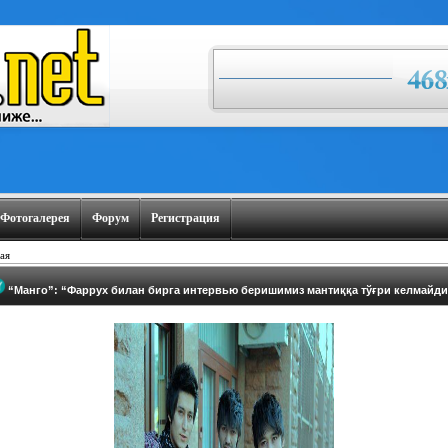
Фотогалерея
Форум
Регистрация
ая
“Манго”: “Фаррух билан бирга интервью беришимиз мантиққа тўғри келмайди