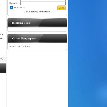
Пароль:
запомнить
Забыл пароль
|
Регистрация
Новинка у нас
на
хон
Самое Популярное
Самое Популярное