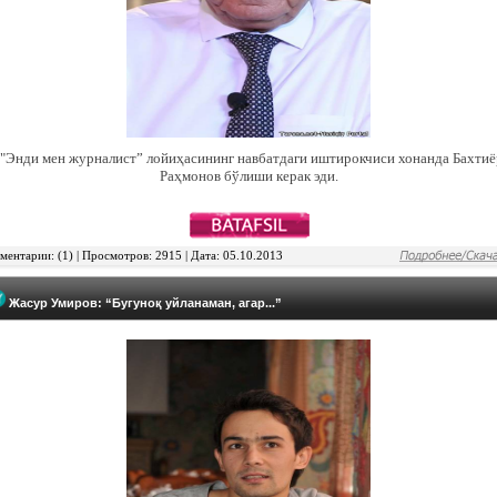
"Энди мен журналист” лойиҳасининг навбатдаги иштирокчиси хонанда Бахтиё
Раҳмонов бўлиши керак эди.
ентарии: (1) | Просмотров: 2915 | Дата: 05.10.2013
Жасур Умиров: “Бугуноқ уйланаман, агар...”