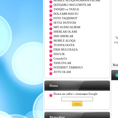
MOBILE ALOQA KOMPANIYALARI
QIZIQARLI MA'LUMOTLAR
TANQID va TAXLIL
DOLZARB MAVZU
FOTO TAQDIMOT
SEVGI DUNYOSI
MP3 AUDIO ALBOM
SHERLAR OLAMI
SMS SHERLAR
"
MOBILE ALOQA
ол
TEXNOLOGIYA
FIKR MULOXAZA
SOG'LIK
ComedyUz
TANLOVLAR
Комм
INTERNET TARMOG'I
AVTO OLAM
Поиск
Поиск на сайте с помощью Google
Фотоалбом