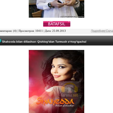
ентарии: (4) | Просмотров: 10411 | Дата: 25.09.2013
Shahzoda bilan dillashuv: Qishlog‘idan Turmush o‘rtog‘igacha!