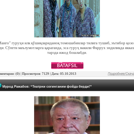
Манго” гуруҳи илк қўшиқлариданоқ томошабинлар тилига тушиб, эътибор қозо
ди. Сўнгги маълумотларга қараганда, эса гуруҳ вакили Фаррух эндиликда якка
тарзда ижод бошлабди.
ентарии: (0) | Просмотров: 7129 | Дата: 05.10.2013
Мурод Ражабов: “Театрни соғинганим фойда берди!”