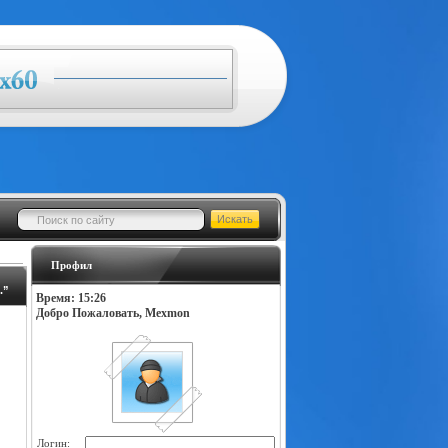
Профил
.”
Время: 15:26
Добро Пожаловать, Mexmon
Логин: