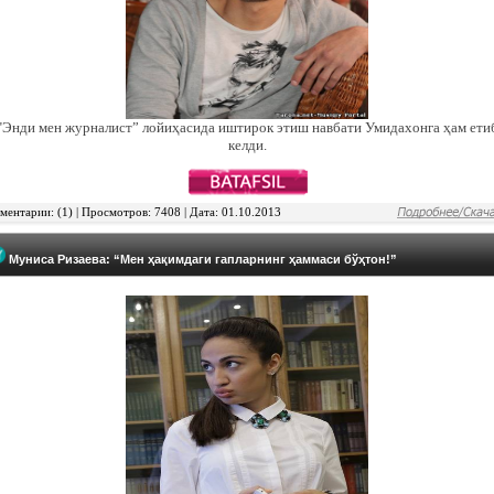
"Энди мен журналист” лойиҳасида иштирок этиш навбати Умидахонга ҳам ети
келди.
ентарии: (1) | Просмотров: 7408 | Дата: 01.10.2013
Муниса Ризаева: “Мен ҳақимдаги гапларнинг ҳаммаси бўҳтон!”