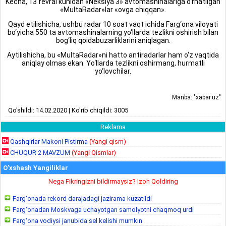
Kecha, 13 fevral kunidan «Neksiya 3» avtomashinalariga o‘rnatilgan
«MultaRadar»lar «ovga chiqqan».
Qayd etilishicha, ushbu radar 10 soat vaqt ichida Farg‘ona viloyati
bo‘yicha 550 ta avtomashinalarning yo‘llarda tezlikni oshirish bilan
bog‘liq qoidabuzarliklarini aniqlagan.
Aytilishicha, bu «MultaRadar»ni hatto antiradarlar ham o‘z vaqtida
aniqlay olmas ekan. Yo‘llarda tezlikni oshirmang, hurmatli
yo‘lovchilar.
Manba: "xabar.uz"
Qo'shildi: 14.02.2020 | Ko'rib chiqildi: 3005
Reklama
Qashqirlar Makoni Pistirma
(Yangi qism)
CHUQUR 2 MAVZUM
(Yangi Qismlar)
O'xshash Yangiliklar
Nega Fikringizni bildirmaysiz? Izoh Qoldiring
Farg‘onada rekord darajadagi jazirama kuzatildi
Farg‘onadan Moskvaga uchayotgan samolyotni chaqmoq urdi
Farg‘ona vodiysi janubida sel kelishi mumkin