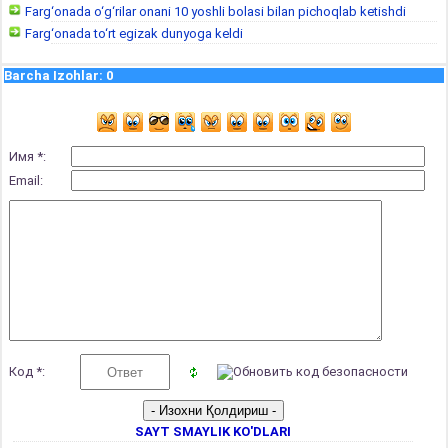
Farg‘onada o‘g‘rilar onani 10 yoshli bolasi bilan pichoqlab ketishdi
Farg‘onada to‘rt egizak dunyoga keldi
Barcha Izohlar
:
0
Имя *:
Email:
Код *:
SAYT SMAYLIK KO'DLARI