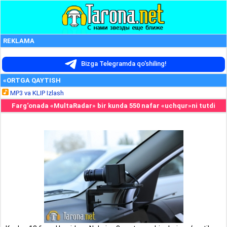
REKLAMA
Bizga Telegramda qo'shiling!
«ORTGA QAYTISH
MP3 va KLIP Izlash
Farg‘onada «MultaRadar» bir kunda 550 nafar «uchqur»ni tutdi