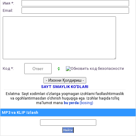
Имя *:
Email:
Код *:
SAYT SMAYLIK KO'DLARI
Eslatma: Sayt xodimlari o'zlariga yoqmagan izohlarni faollashtirmaslik
va ogohlantirmasdan o'chirish huquqiga ega. Izohlar haqida to'liq
ma'lumot mana
bu yerda
(bosing)
MP3 va KLIP Izlash