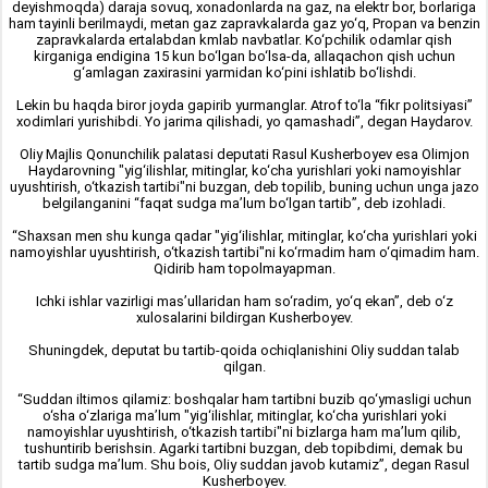
deyishmoqda) daraja sovuq, xonadonlarda na gaz, na elektr bor, borlariga
ham tayinli berilmaydi, metan gaz zapravkalarda gaz yo‘q, Propan va benzin
zapravkalarda ertalabdan kmlab navbatlar. Ko‘pchilik odamlar qish
kirganiga endigina 15 kun bo‘lgan bo‘lsa-da, allaqachon qish uchun
g‘amlagan zaxirasini yarmidan ko‘pini ishlatib bo‘lishdi.
Lekin bu haqda biror joyda gapirib yurmanglar. Atrof to‘la “fikr politsiyasi”
xodimlari yurishibdi. Yo jarima qilishadi, yo qamashadi”, degan Haydarov.
Oliy Majlis Qonunchilik palatasi deputati Rasul Kusherboyev esa Olimjon
Haydarovning "yig‘ilishlar, mitinglar, ko‘cha yurishlari yoki namoyishlar
uyushtirish, o‘tkazish tartibi"ni buzgan, deb topilib, buning uchun unga jazo
belgilanganini “faqat sudga ma’lum bo‘lgan tartib”, deb izohladi.
“Shaxsan men shu kunga qadar "yig‘ilishlar, mitinglar, ko‘cha yurishlari yoki
namoyishlar uyushtirish, o‘tkazish tartibi"ni ko‘rmadim ham o‘qimadim ham.
Qidirib ham topolmayapman.
Ichki ishlar vazirligi mas’ullaridan ham so‘radim, yo‘q ekan”, deb o‘z
xulosalarini bildirgan Kusherboyev.
Shuningdek, deputat bu tartib-qoida ochiqlanishini Oliy suddan talab
qilgan.
“Suddan iltimos qilamiz: boshqalar ham tartibni buzib qo‘ymasligi uchun
o‘sha o‘zlariga ma’lum "yig‘ilishlar, mitinglar, ko‘cha yurishlari yoki
namoyishlar uyushtirish, o‘tkazish tartibi"ni bizlarga ham ma’lum qilib,
tushuntirib berishsin. Agarki tartibni buzgan, deb topibdimi, demak bu
tartib sudga ma’lum. Shu bois, Oliy suddan javob kutamiz”, degan Rasul
Kusherboyev.