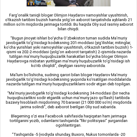
Farg‘onalik taniqli bloger Olimjon Haydarov namoyishlar uyushtirish,
o‘tkazish tartibini buzish hamda yolg‘on axborot tarqatishda ayblanib 21
million so‘m miqdorda jarimaga tortildi. Bu haqida Oliy sud rasmiy axborot
bilan chiqdi.
“Bugun jinoyat ishlari bo‘yicha O‘zbekiston tuman sudida Ma’muriy
javobgarlik to‘g‘risidagi kodeksning 201-moddasi (yig‘ilishlar, mitinglar,
ko‘cha yurishlari yoki namoyishlar uyushtirish, o‘tkazish tartibini buzish) 1-
qismi va 202-2-moddasi (yolg‘on axborot tarqatish) 2-qismida nazarda
tutilgan ma’muriy huquqbuzarlik harakatlari bo‘yicha bloger Olimjon
Haydarovga nisbatan yuritilgan ma’muriy huqubuzarlik to‘g‘risidagi ish
ko‘rib chiqildi”, deyilgan rasmiy axborotda.
Ma’lum bo‘lishicha, sudning qarori bilan bloger Haydarov Ma’muriy
javobgarlik to‘g‘risidagi kodeksning yuqorida ko‘rsatilgan moddalarida
nazarda tutilgan ma’muriy huquqbuzarliklarni sodir etgan deb topilgan.
“Ma’muriy javobgarlik to‘g‘risidagi kodeksning 34-moddasi (bir necha
huquqbuzarlikni sodir etganlik uchun ma’muriy jazo qo‘llash) tartibida
bazaviy hisoblash miqdorining 70 baravari (21 000 000 so‘m) miqdorida
jarima solindi”, deb axborot berilgan Oliy sud xabarida.
Blegerning o‘zi esa Facebook sahifasida haqiqatan ham jarimaga
tortilganini yozib, odamlarni tashqarida “fikr politsiyasi” yurganidan
ogohlantirgan.
“Tashqarida -5 (vodiyda shunday, Buxoro, Nukus tomonlarda -20