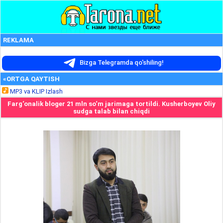
REKLAMA
Bizga Telegramda qo'shiling!
«ORTGA QAYTISH
MP3 va KLIP Izlash
Farg‘onalik bloger 21 mln so‘m jarimaga tortildi. Kusherboyev Oliy
sudga talab bilan chiqdi