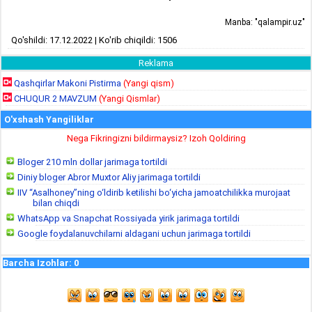
Manba: "qalampir.uz"
Qo'shildi: 17.12.2022 | Ko'rib chiqildi: 1506
Reklama
Qashqirlar Makoni Pistirma
(Yangi qism)
CHUQUR 2 MAVZUM
(Yangi Qismlar)
O'xshash Yangiliklar
Nega Fikringizni bildirmaysiz? Izoh Qoldiring
Bloger 210 mln dollar jarimaga tortildi
Diniy bloger Abror Muxtor Aliy jarimaga tortildi
IIV “Asalhoney”ning o‘ldirib ketilishi bo‘yicha jamoatchilikka murojaat
bilan chiqdi
WhatsApp va Snapchat Rossiyada yirik jarimaga tortildi
Google foydalanuvchilarni aldagani uchun jarimaga tortildi
Barcha Izohlar
:
0