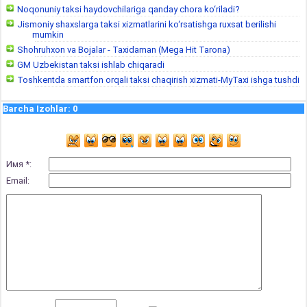
Noqonuniy taksi haydovchilariga qanday chora ko‘riladi?
Jismoniy shaxslarga taksi xizmatlarini ko‘rsatishga ruxsat berilishi
mumkin
Shohruhxon va Bojalar - Taxidaman (Mega Hit Tarona)
GM Uzbekistan taksi ishlab chiqaradi
Toshkentda smartfon orqali taksi chaqirish xizmati-MyTaxi ishga tushdi
Barcha Izohlar
:
0
Имя *:
Email: