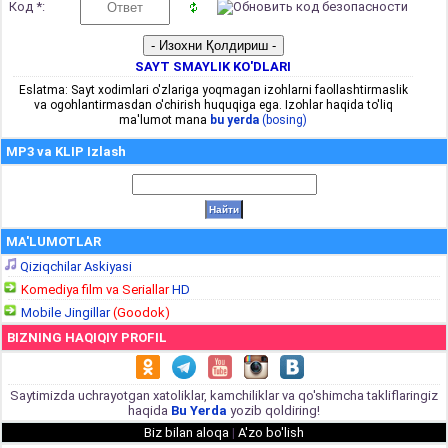
Код *:
SAYT SMAYLIK KO'DLARI
Eslatma: Sayt xodimlari o'zlariga yoqmagan izohlarni faollashtirmaslik
va ogohlantirmasdan o'chirish huquqiga ega. Izohlar haqida to'liq
ma'lumot mana
bu yerda
(bosing)
MP3 va KLIP Izlash
MA'LUMOTLAR
Qiziqchilar Askiyasi
Komediya film va Seriallar
HD
Mobile Jingillar
(Goodok)
BIZNING HAQIQIY PROFIL
Saytimizda uchrayotgan xatoliklar, kamchiliklar va qo'shimcha takliflaringiz
haqida
Bu Yerda
yozib qoldiring!
Biz bilan aloqa
|
A'zo bo'lish