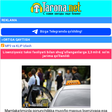
REKLAMA
Bizga Telegramda qo'shiling!
«ORTGA QAYTISH
MP3 va KLIP Izlash
Lisenziyasiz taksi faoliyati bilan shug‘ullanganlarga 2,3 mlrd. so‘m
jarima qo‘llanildi
Mamlakatimizda qonunchilikka muvofiq maxsus lisenziyaga ega