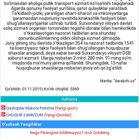
bo‘lmasdan aholiga pullik transport xizmati ko‘rsatishi taqiqlanadi.
Agarda qonuniy faoliyat yuritilsa, qator qulayliklar yaratiladi.
Ta’kidlash joizki, yaratilgan shart-sharoit va imkoniyatlarga
qaramasdan noqonuniy ravishda kirakashlik faoliyati bilan
shug‘ullanayotganlar uchrab turibdi. Surxondaryo viloyati davlat
soliq xizmati organlari tomonidan tegishli idoralar bilan hamkorlikda
o‘tkazilayotgan nazorat tadbirlari ana shunday
qonunbuzilishlarning oldini olishga xizmat qilmoqda.
Joriy yilning shu davrida o‘tkazilgan 354 ta nazorat tadbirida 1541
ta lisenziyasiz taksi faoliyati bilan shug‘ullangan huquqbuzar
shaxslar aniqlandi, deya xabar beradi Surxondaryo viloyati DSB
axborot xizmati. Ularga nisbatan 2 mlrd. 280 mln. 91 ming so‘m
miqdorida ma’muriy jarima qo‘llanildi. Shuningdek, 15 nafar
huquqbuzar shaxslarga nisbatan jinoiy ish qo‘zg‘atildi.
Manba: "darakchi.uz"
Qo'shildi: 01.11.2015 | Ko'rib chiqildi: 5369
Reklama
Qashqirlar Makoni Pistirma
(Yangi qism)
CHUQUR 2 MAVZUM
(Yangi Qismlar)
O'xshash Yangiliklar
Nega Fikringizni bildirmaysiz? Izoh Qoldiring