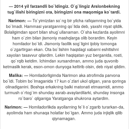
— 2014 yil farzandli bo`ldingiz. O`g`lingiz Arslonbekning
tug`ilishi biringizni ota, biringizni ona maqomiga ko`tardi.
Narimon: —
To`yimizdan so`ng bir yilcha rafiqamning bo`yida
bo`lmadi. Hammasi yaratganning qo`lida deb, yaxshi niyat qildik.
Bolaligimdan sport bilan shug`ullanaman. O`sha kezlarda ayolimni
ham o`zim bilan jismoniy mashqlarga olib borardim. Keyin
homilador bo`ldi. Jismoniy faollik sog`ligini ijobiy tomonga
o`zgartirgan ekan. Ota bo`lishim haqidagi xabarni eshitishni
xayolan tasavvur qilardim. Lekin haqiqatan yuz berganida, rosti,
qo`rqib ketdim. Ichimdan xursandman, ammo juda quvonib
ketmaslik kerak, eson-omon dunyoga keltirib olsin, deb niyat qildim.
Malika: —
Homiladorligimda Narimon aka atrofimda parvona
bo`ldi. Tobim bo`lmaganida 17 kun o`zlari ukol qilgan, yana qoringa
olinadiganini. Boshqa erkakning balki matonati etmasmidi, ammo
turmush o`rtog`im shunday asrab-avaylardilarki, shunday insonga
ro`baro` qilganiga Yaratganga shukrona aytardim.
Narimon: —
Homiladorlikda ayollarning fe`li o`zgarib turarkan-da,
ayolimda ham shunaqa holatlar bo`lgan. Ammo juda injiqlik qilib
qiynamagan.