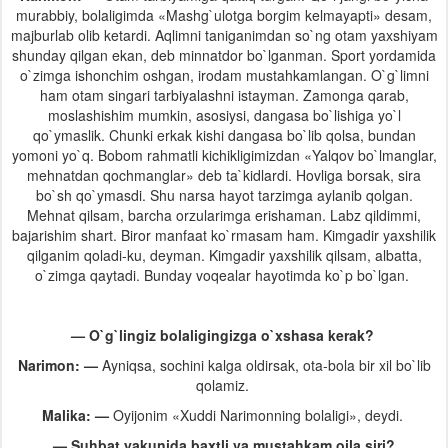
murabbiy, bolaligimda «Mashg`ulotga borgim kelmayapti» desam,
majburlab olib ketardi. Aqlimni taniganimdan so`ng otam yaxshiyam
shunday qilgan ekan, deb minnatdor bo`lganman. Sport yordamida
o`zimga ishonchim oshgan, irodam mustahkamlangan. O`g`limni
ham otam singari tarbiyalashni istayman. Zamonga qarab,
moslashishim mumkin, asosiysi, dangasa bo`lishiga yo`l
qo`ymaslik. Chunki erkak kishi dangasa bo`lib qolsa, bundan
yomoni yo`q. Bobom rahmatli kichikligimizdan «Yalqov bo`lmanglar,
mehnatdan qochmanglar» deb ta`kidlardi. Hovliga borsak, sira
bo`sh qo`ymasdi. Shu narsa hayot tarzimga aylanib qolgan.
Mehnat qilsam, barcha orzularimga erishaman. Labz qildimmi,
bajarishim shart. Biror manfaat ko`rmasam ham. Kimgadir yaxshilik
qilganim qoladi-ku, deyman. Kimgadir yaxshilik qilsam, albatta,
o`zimga qaytadi. Bunday voqealar hayotimda ko`p bo`lgan.
— O`g`lingiz bolaligingizga o`xshasa kerak?
Narimon: —
Ayniqsa, sochini kalga oldirsak, ota-bola bir xil bo`lib
qolamiz.
Malika: —
Oyijonim «Xuddi Narimonning bolaligi», deydi.
— Suhbat yakunida baxtli va mustahkam oila siri?