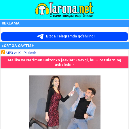
REKLAMA
Bizga Telegramda qo'shiling!
«ORTGA QAYTISH
MP3 va KLIP Izlash
Malika va Narimon Sultonxo`jaevlar: «Sevgi, bu — orzularning
ushalishi!»