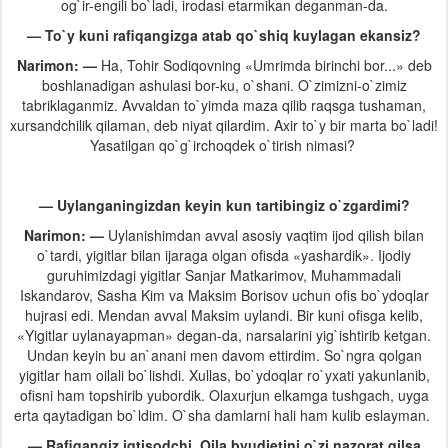
og`ir-engili bo`ladi, irodasi etarmikan deganman-da.
— To`y kuni rafiqangizga atab qo`shiq kuylagan ekansiz?
Narimon: —
Ha, Tohir Sodiqovning «Umrimda birinchi bor...» deb
boshlanadigan ashulasi bor-ku, o`shani. O`zimizni-o`zimiz
tabriklaganmiz. Avvaldan to`yimda maza qilib raqsga tushaman,
xursandchilik qilaman, deb niyat qilardim. Axir to`y bir marta bo`ladi!
Yasatilgan qo`g`irchoqdek o`tirish nimasi?
— Uylanganingizdan keyin kun tartibingiz o`zgardimi?
Narimon: —
Uylanishimdan avval asosiy vaqtim ijod qilish bilan
o`tardi, yigitlar bilan ijaraga olgan ofisda «yashardik». Ijodiy
guruhimizdagi yigitlar Sanjar Matkarimov, Muhammadali
Iskandarov, Sasha Kim va Maksim Borisov uchun ofis bo`ydoqlar
hujrasi edi. Mendan avval Maksim uylandi. Bir kuni ofisga kelib,
«Yigitlar uylanayapman» degan-da, narsalarini yig`ishtirib ketgan.
Undan keyin bu an`anani men davom ettirdim. So`ngra qolgan
yigitlar ham oilali bo`lishdi. Xullas, bo`ydoqlar ro`yxati yakunlanib,
ofisni ham topshirib yubordik. Olaxurjun elkamga tushgach, uyga
erta qaytadigan bo`ldim. O`sha damlarni hali ham kulib eslayman.
— Rafiqangiz iqtisodchi. Oila byudjetini o`zi nazorat qilsa