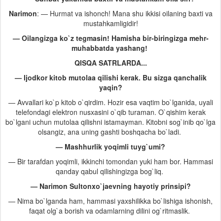
Narimon
: — Hurmat va ishonch! Mana shu ikkisi oilaning baxti va
mustahkamligidir!
— Oilangizga ko`z tegmasin! Hamisha bir-biringizga mehr-
muhabbatda yashang!
QISQA SATRLARDA...
— Ijodkor kitob mutolaa qilishi kerak. Bu sizga qanchalik
yaqin?
— Avvallari ko`p kitob o`qirdim. Hozir esa vaqtim bo`lganida, uyali
telefondagi elektron nusxasini o`qib turaman. O`qishim kerak
bo`lgani uchun mutolaa qilishni istamayman. Kitobni sog`inib qo`lga
olsangiz, ana uning gashti boshqacha bo`ladi.
— Mashhurlik yoqimli tuyg`umi?
— Bir tarafdan yoqimli, ikkinchi tomondan yuki ham bor. Hammasi
qanday qabul qilishingizga bog`liq.
— Narimon Sultonxo`jaevning hayotiy prinsipi?
— Nima bo`lganda ham, hammasi yaxshilikka bo`lishiga ishonish,
faqat olg`a borish va odamlarning dilini og`ritmaslik.