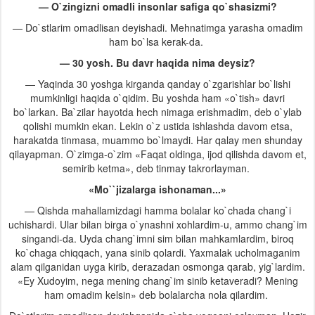
— O`zingizni omadli insonlar safiga qo`shasizmi?
— Do`stlarim omadlisan deyishadi. Mehnatimga yarasha omadim
ham bo`lsa kerak-da.
— 30 yosh. Bu davr haqida nima deysiz?
— Yaqinda 30 yoshga kirganda qanday o`zgarishlar bo`lishi
mumkinligi haqida o`qidim. Bu yoshda ham «o`tish» davri
bo`larkan. Ba`zilar hayotda hech nimaga erishmadim, deb o`ylab
qolishi mumkin ekan. Lekin o`z ustida ishlashda davom etsa,
harakatda tinmasa, muammo bo`lmaydi. Har qalay men shunday
qilayapman. O`zimga-o`zim «Faqat oldinga, ijod qilishda davom et,
semirib ketma», deb tinmay takrorlayman.
«Mo``jizalarga ishonaman...»
— Qishda mahallamizdagi hamma bolalar ko`chada chang`i
uchishardi. Ular bilan birga o`ynashni xohlardim-u, ammo chang`im
singandi-da. Uyda chang`imni sim bilan mahkamlardim, biroq
ko`chaga chiqqach, yana sinib qolardi. Yaxmalak ucholmaganim
alam qilganidan uyga kirib, derazadan osmonga qarab, yig`lardim.
«Ey Xudoyim, nega mening chang`im sinib ketaveradi? Mening
ham omadim kelsin» deb bolalarcha nola qilardim.