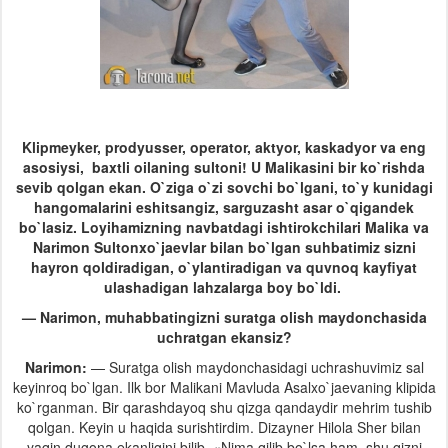
Klipmeyker, prodyusser, operator, aktyor, kaskadyor va eng
asosiysi, baxtli oilaning sultoni! U Malikasini bir ko`rishda
sevib qolgan ekan. O`ziga o`zi sovchi bo`lgani, to`y kunidagi
hangomalarini eshitsangiz, sarguzasht asar o`qigandek
bo`lasiz. Loyihamizning navbatdagi ishtirokchilari Malika va
Narimon Sultonxo`jaevlar bilan bo`lgan suhbatimiz sizni
hayron qoldiradigan, o`ylantiradigan va quvnoq kayfiyat
ulashadigan lahzalarga boy bo`ldi.
— Narimon, muhabbatingizni suratga olish maydonchasida
uchratgan ekansiz?
Narimon:
— Suratga olish maydonchasidagi uchrashuvimiz sal
keyinroq bo`lgan. Ilk bor Malikani Mavluda Asalxo`jaevaning klipida
ko`rganman. Bir qarashdayoq shu qizga qandaydir mehrim tushib
qolgan. Keyin u haqida surishtirdim. Dizayner Hilola Sher bilan
yaqin dugona ekanligini bilib, «Nima qilib bo`lsa ham, shu qizni