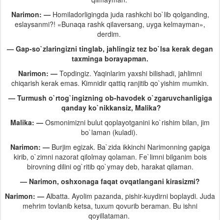
Narimon: —
Homiladorligingda juda rashkchi bo`lib qolganding,
eslaysanmi?! «Bunaqa rashk qilaversang, uyga kelmayman»,
derdim.
— Gap-so`zlaringizni tinglab, jahlingiz tez bo`lsa kerak degan
taxminga borayapman.
Narimon: —
Topdingiz. Yaqinlarim yaxshi bilishadi, jahlimni
chiqarish kerak emas. Kimnidir qattiq ranjitib qo`yishim mumkin.
— Turmush o`rtog`ingizning ob-havodek o`zgaruvchanligiga
qanday ko`nikkansiz, Malika?
Malika: —
Osmonimizni bulut qoplayotganini ko`rishim bilan, jim
bo`laman (kuladi).
Narimon: —
Burjim egizak. Ba`zida ikkinchi Narimonning gapiga
kirib, o`zimni nazorat qilolmay qolaman. Fe`limni bilganim bois
birovning dilini og`ritib qo`ymay deb, harakat qilaman.
— Narimon, oshxonaga faqat ovqatlangani kirasizmi?
Narimon: —
Albatta. Ayolim pazanda, pishir-kuydirni boplaydi. Juda
mehrim tovlanib ketsa, tuxum qovurib beraman. Bu ishni
qoyillataman.