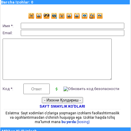
Barcha Izohlar
:
0
Имя *:
Email:
Код *:
SAYT SMAYLIK KO'DLARI
Eslatma: Sayt xodimlari o'zlariga yoqmagan izohlarni faollashtirmaslik
va ogohlantirmasdan o'chirish huquqiga ega. Izohlar haqida to'liq
ma'lumot mana
bu yerda
(bosing)