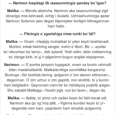
— Narimon haqidagi ilk taassurotingiz qanday bo`lgan?
Malika: —
Menda aksincha, Narimon aka tasavvurimdagi yigit
obraziga mos kelmasdi, ochig`i (kuladi). Uchrashuvimizga qadar
Narimon Sultonxo`jaev degan klipmeyker borligini bilmaganman
ham hatto.
— Fikringiz o`zgarishiga nima turtki bo`ldi?
Malika: —
Onam «Haqiqiy muhabbat to`ydan keyin boshlanadi.
Muhimi, erkak kishining sevgisi, mehri e`tibori. Biz — ayollar
ko`nikuvchan bo`lamiz», deb aytardi. Yosh edim, lekin volidamning
so`zlariga kirib, to`g`ri qilganimni bugun anglab etayapman.
Narimon: —
S`yomka jarayoni tugagach, onam va buvim rahmatli
bilan maslahatlashib, Malikalarnikiga sovchilikka borganmiz.
Buvimga «Siz boshlab bering, qolganini o`zim davom ettiraman»,
deganman. O`zim uchun o`zim gapirib, non sindirib, to`y kunini
ham belgiladim. Qaynonam meni bir ko`rishdayoq yoqtirib qolgan.
Shu sababli Malikaga «Yaxshi yigit, rozi bo`laver», degan-da.
Malika: —
Aslida, to`yimiz uch oydan keyin bo`lishi kerak edi.
Narimon aka qo`ng`iroq qilib, «Yigirma kundan keyin to`y!»
deganida men ham, yaqinlarim ham shoshib qolganmiz.