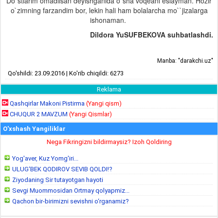
Do`stlarim omadlisan deyishganida o`sha voqeani eslayman. Hozir
o`zimning farzandim bor, lekin hali ham bolalarcha mo``jizalarga
ishonaman.
Dildora YuSUFBEKOVA suhbatlashdi.
Manba: "darakchi.uz"
Qo'shildi: 23.09.2016 | Ko'rib chiqildi: 6273
Reklama
Qashqirlar Makoni Pistirma
(Yangi qism)
CHUQUR 2 MAVZUM
(Yangi Qismlar)
O'xshash Yangiliklar
Nega Fikringizni bildirmaysiz? Izoh Qoldiring
Yog'aver, Kuz Yomg'iri...
ULUG‘BEK QODIROV SEVIB QOLDI!?
Ziyodaning Sir tutayotgan hayoti
Sevgi Muommosidan Ortmay qolyapmiz...
Qachon bir-birimizni sevishni o‘rganamiz?