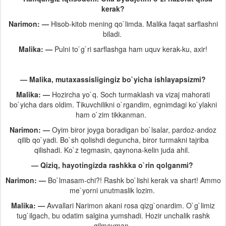
kerak?
Narimon: —
Hisob-kitob mening qo`limda. Malika faqat sarflashni
biladi.
Malika: —
Pulni to`g`ri sarflashga ham uquv kerak-ku, axir!
— Malika, mutaxassisligingiz bo`yicha ishlayapsizmi?
Malika: —
Hozircha yo`q. Soch turmaklash va vizaj mahorati
bo`yicha dars oldim. Tikuvchilikni o`rgandim, egnimdagi ko`ylakni
ham o`zim tikkanman.
Narimon: —
Oyim biror joyga boradigan bo`lsalar, pardoz-andoz
qilib qo`yadi. Bo`sh qolishdi deguncha, biror turmakni tajriba
qilishadi. Ko`z tegmasin, qaynona-kelin juda ahil.
— Qiziq, hayotingizda rashkka o`rin qolganmi?
Narimon: —
Bo`lmasam-chi?! Rashk bo`lishi kerak va shart! Ammo
me`yorni unutmaslik lozim.
Malika: —
Avvallari Narimon akani rosa qizg`onardim. O`g`limiz
tug`ilgach, bu odatim salgina yumshadi. Hozir unchalik rashk
qilmayman.