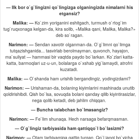
— Ilk bor o`g`lingizni qo`lingizga olganingizda nimalarni his
etgansiz?
Malika: —
Ko`zim yoriganini eshitgach, turmush o`rtog`im
tug`ruqxonaga kelgan-da, kira solib, «Malika qani, Malika, Malika?»
deb so`ragan.
Narimon: —
Sendan xavotir olganman-da. O`g`limni qo`limga
tutqazishganida... tasvirlab berolmayman, quvonch, hayajon,
ma`suliyat — hammasi bir vaqtda paydo bo`larkan. Ko`zlari katta-
katta, barmoqlari uz-u-un, bolalarga o`xshab yig`lamaydi, atrofni
kuzatadi.
Malika: —
O`shanda ham urishib bergandingiz, yodingizdami?
Narimon: —
Urishaman-da, bolaning kiyimlarini mashinada unutib
qoldirishibdi. Qish bo`lsa, sovuqda bolani qanday qilib kiyintirasizlar,
nega qolib ketadi, deb jahlim chiqqan.
— Buncha talabchan bo`lmasangiz?
Narimon: —
Fe`lim shunaqa. Hech narsaga befarqmasman.
— O`g`lingiz tarbiyasida ham qattiqqo`l bo`lasizmi?
Narimon: —
Otam tarbiyamiga qattiq turgan. Qo`l jangi bo`yicha