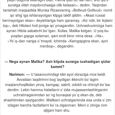
suratga olish maydonchasiga olib kelasan», dedim. Yaqindan
tanishish maqsadida Munisa Rizaevaning «Bollivud-Gollivud» nomli
qo`shig`iga ishlanayotgan klipga taklif qildim. «Akasi ruxsat
bermayotgan ekan» deyishlariga ham qaramay, «Ko`ndir, bir ilojisini
top», deb Hilolani holi-joniga qo`ymagandim. Uchrashuvimizga ham
aynan Hilola sababchi bo`lgan. Xullas, Malika kelgan. U yoq-bu
yoqdan gapga solaman, qani endi biror nima desa. «Ha»,
«Yo`q»dan nariga o`tmaydi. Ichimda «Kamgapgina ekan, ayni
menbop», degandim.
— Nega aynan Malika? Axir klipda suratga tushadigan qizlar
kammi?
Narimon: —
U tasavvurimdagi idel ayol obraziga mos keldi.
Avvaldan taqdirimni bog`laydigan ikkinchi bo`lagim
maqtanchoqlikdan yiroq, kamgap, sabrli, odobli va chiroyli bo`lsa
derdim. Lekin hamma hislatlarni o`zida mujassamlashtirganini
uchratmaganimdan so`ng bunaqasi yo`q ekan-da, deb
shashtimdan qaytgandim. Malikani uchratganimda esa unda o`zim
izlagan barcha fazilatlarni ko`ra olganman. Meni o`zimga rom
qilgani ham shu.