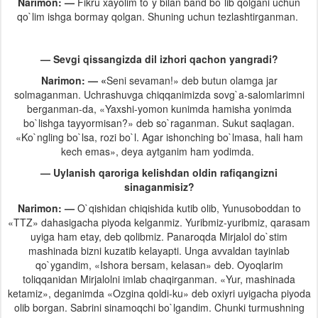
Narimon: —
Fikru xayolim to`y bilan band bo`lib qolgani uchun
qo`lim ishga bormay qolgan. Shuning uchun tezlashtirganman.
— Sevgi qissangizda dil izhori qachon yangradi?
Narimon: — «
Seni sevaman!» deb butun olamga jar
solmaganman. Uchrashuvga chiqqanimizda sovg`a-salomlarimni
berganman-da, «Yaxshi-yomon kunimda hamisha yonimda
bo`lishga tayyormisan?» deb so`raganman. Sukut saqlagan.
«Ko`ngling bo`lsa, rozi bo`l. Agar ishonching bo`lmasa, hali ham
kech emas», deya aytganim ham yodimda.
— Uylanish qaroriga kelishdan oldin rafiqangizni
sinaganmisiz?
Narimon: —
O`qishidan chiqishida kutib olib, Yunusoboddan to
«TTZ» dahasigacha piyoda kelganmiz. Yuribmiz-yuribmiz, qarasam
uyiga ham etay, deb qolibmiz. Panaroqda Mirjalol do`stim
mashinada bizni kuzatib kelayapti. Unga avvaldan tayinlab
qo`ygandim, «Ishora bersam, kelasan» deb. Oyoqlarim
toliqqanidan Mirjalolni imlab chaqirganman. «Yur, mashinada
ketamiz», deganimda «Ozgina qoldi-ku» deb oxiyri uyigacha piyoda
olib borgan. Sabrini sinamoqchi bo`lgandim. Chunki turmushning