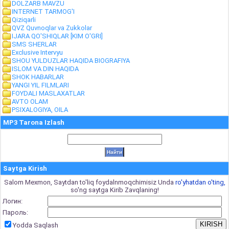
DOLZARB MAVZU
INTERNET TARMOG'I
Qiziqarli
QVZ Quvnoqlar va Zukkolar
IJARA QO'SHIQLAR [KIM O'GRI]
SMS SHERLAR
Exclusive Intervyu
SHOU YULDUZLAR HAQIDA BIOGRAFIYA
ISLOM VA DIN HAQIDA
SHOK HABARLAR
YANGI YIL FILMLARI
FOYDALI MASLAXATLAR
AVTO OLAM
PSIXALOGIYA, OILA
MP3 Tarona Izlash
Saytga Kirish
Salom Mexmon, Saytdan to'liq foydalnmoqchimisiz Unda
ro'yhatdan o'ting,
so'ng saytga Kirib Zavqlaning!
Логин:
Пароль:
Yodda Saqlash