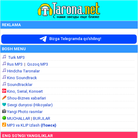
REKLAMA
Bizga Telegramda qo'shiling!
BOSH MENU
Turk MP3
Rus MP3
|
Qozoq MP3
Hindcha Taronalar
Kino Soundtrack
Soundtracklar
Kino, Serial, Konsert
Shou-Biznes xabarlari
Sevgi dunyosi (Hikoyalar)
Yangi Photo rasmlar
MUCHALLAR
|
BURJLAR
MP3 va KLIP Izlash
(Поиск)
ENG SO'NGI YANGILIKLAR