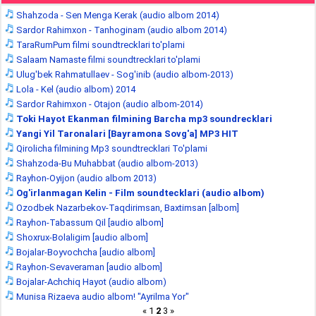
Shahzoda - Sen Menga Kerak (audio albom 2014)
Sardor Rahimxon - Tanhoginam (audio albom 2014)
TaraRumPum filmi soundtrecklari to'plami
Salaam Namaste filmi soundtrecklari to'plami
Ulug'bek Rahmatullaev - Sog'inib (audio albom-2013)
Lola - Kel (audio albom) 2014
Sardor Rahimxon - Otajon (audio albom-2014)
Toki Hayot Ekanman filmining Barcha mp3 soundrecklari
Yangi Yil Taronalari [Bayramona Sovg'a] MP3 HIT
Qirolicha filmining Mp3 soundtrecklari To'plami
Shahzoda-Bu Muhabbat (audio albom-2013)
Rayhon-Oyijon (audio albom 2013)
Og'irlanmagan Kelin - Film soundtecklari (audio albom)
Ozodbek Nazarbekov-Taqdirimsan, Baxtimsan [albom]
Rayhon-Tabassum Qil [audio albom]
Shoxrux-Bolaligim [audio albom]
Bojalar-Boyvochcha [audio albom]
Rayhon-Sevaveraman [audio albom]
Bojalar-Achchiq Hayot (audio albom)
Munisa Rizaeva audio albom! "Ayrilma Yor"
«
1
2
3
»