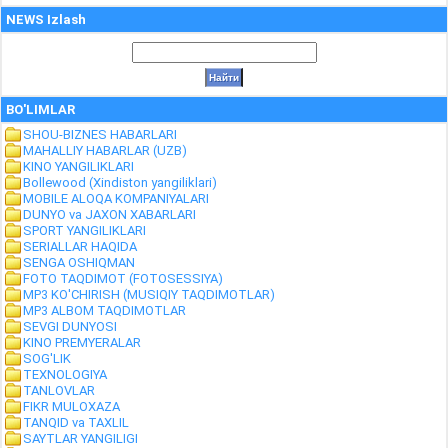
NEWS Izlash
BO'LIMLAR
SHOU-BIZNES HABARLARI
MAHALLIY HABARLAR (UZB)
KINO YANGILIKLARI
Bollewood (Xindiston yangiliklari)
MOBILE ALOQA KOMPANIYALARI
DUNYO va JAXON XABARLARI
SPORT YANGILIKLARI
SERIALLAR HAQIDA
SENGA OSHIQMAN
FOTO TAQDIMOT (FOTOSESSIYA)
MP3 KO'CHIRISH (MUSIQIY TAQDIMOTLAR)
MP3 ALBOM TAQDIMOTLAR
SEVGI DUNYOSI
KINO PREMYERALAR
SOG'LIK
TEXNOLOGIYA
TANLOVLAR
FIKR MULOXAZA
TANQID va TAXLIL
SAYTLAR YANGILIGI