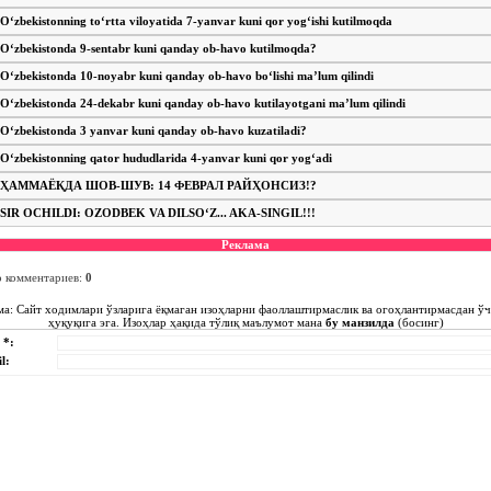
O‘zbekistonning to‘rtta viloyatida 7-yanvar kuni qor yog‘ishi kutilmoqda
O‘zbekistonda 9-sentabr kuni qanday ob-havo kutilmoqda?
O‘zbekistonda 10-noyabr kuni qanday ob-havo bo‘lishi ma’lum qilindi
O‘zbekistonda 24-dekabr kuni qanday ob-havo kutilayotgani ma’lum qilindi
O‘zbekistonda 3 yanvar kuni qanday ob-havo kuzatiladi?
O‘zbekistonning qator hududlarida 4-yanvar kuni qor yog‘adi
ҲАММАЁҚДА ШОВ-ШУВ: 14 ФЕВРАЛ РАЙҲОНСИЗ!?
SIR OCHILDI: OZODBEK VA DILSO‘Z... AKA-SINGIL!!!
Реклама
о комментариев
:
0
ма: Сайт ходимлари ўзларига ёқмаган изоҳларни фаоллаштирмаслик ва огоҳлантирмасдан ў
ҳуқуқига эга. Изоҳлар ҳақида тўлиқ маълумот мана
бу манзилда
(босинг)
 *:
l: