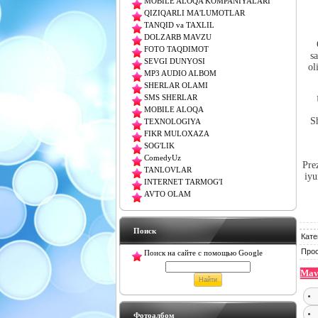
MOBILE ALOQA KOMPANIYALARI
QIZIQARLI MA'LUMOTLAR
TANQID va TAXLIL
DOLZARB MAVZU
FOTO TAQDIMOT
s
SEVGI DUNYOSI
ol
MP3 AUDIO ALBOM
SHERLAR OLAMI
SMS SHERLAR
MOBILE ALOQA
S
TEXNOLOGIYA
FIKR MULOXAZA
SOG'LIK
ComedyUz
Pre
TANLOVLAR
iyu
INTERNET TARMOG'I
AVTO OLAM
Поиск
Кате
Про
Поиск на сайте с помощью Google
Mavz
Фотоалбом