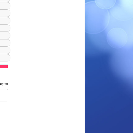
чириш