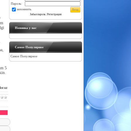
Пароль:
запомнить
Забыл пароль
|
Регистрация
y
am
lgi
Новинка у нас
.
Самое Популярное
a,
Самое Популярное
am 5
kin.
or.uz