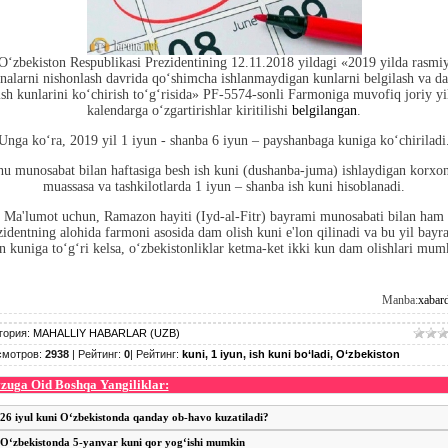
O‘zbekiston Respublikasi Prezidentining 12.11.2018 yildagi «2019 yilda rasmi
analarni nishonlash davrida qo‘shimcha ishlanmaydigan kunlarni belgilash va d
ish kunlarini ko‘chirish to‘g‘risida» PF-5574-sonli Farmoniga muvofiq joriy yi
kalendarga o‘zgartirishlar kiritilishi
belgilangan
.
Unga ko‘ra, 2019 yil 1 iyun - shanba 6 iyun – payshanbaga kuniga ko‘chiriladi
hu munosabat bilan haftasiga besh ish kuni (dushanba-juma) ishlaydigan korxon
muassasa va tashkilotlarda 1 iyun – shanba ish kuni hisoblanadi.
Ma'lumot uchun, Ramazon hayiti (Iyd-al-Fitr) bayrami munosabati bilan ham
zidentning alohida farmoni asosida dam olish kuni e'lon qilinadi va bu yil bayr
n kuniga to‘g‘ri kelsa, o‘zbekistonliklar ketma-ket ikki kun dam olishlari mum
Manba:
xabard
гория
:
MAHALLIY HABARLAR (UZB)
смотров
:
2938
|
Рейтинг
:
0
|
Рейтинг
:
kuni
,
1 iyun
,
ish kuni bo‘ladi
,
O‘zbekiston
uga Oid Boshqa Yangiliklar:
26 iyul kuni O‘zbekistonda qanday ob-havo kuzatiladi?
O‘zbekistonda 5-yanvar kuni qor yog‘ishi mumkin