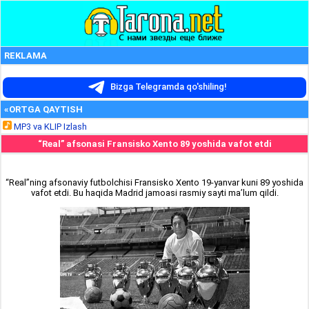
REKLAMA
Bizga Telegramda qo'shiling!
«ORTGA QAYTISH
MP3 va KLIP Izlash
“Real” afsonasi Fransisko Xento 89 yoshida vafot etdi
“Real”ning afsonaviy futbolchisi Fransisko Xento 19-yanvar kuni 89 yoshida
vafot etdi. Bu haqida Madrid jamoasi rasmiy sayti ma’lum qildi.