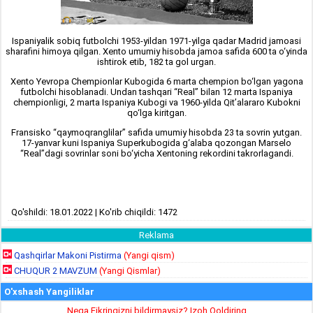
Ispaniyalik sobiq futbolchi 1953-yildan 1971-yilga qadar Madrid jamoasi
sharafini himoya qilgan. Xento umumiy hisobda jamoa safida 600 ta o‘yinda
ishtirok etib, 182 ta gol urgan.
Xento Yevropa Chempionlar Kubogida 6 marta chempion bo‘lgan yagona
futbolchi hisoblanadi. Undan tashqari “Real” bilan 12 marta Ispaniya
chempionligi, 2 marta Ispaniya Kubogi va 1960-yilda Qit’alararo Kubokni
qo‘lga kiritgan.
Fransisko “qaymoqranglilar” safida umumiy hisobda 23 ta sovrin yutgan.
17-yanvar kuni Ispaniya Superkubogida g‘alaba qozongan Marselo
“Real”dagi sovrinlar soni bo‘yicha Xentoning rekordini takrorlagandi.
Qo'shildi: 18.01.2022 | Ko'rib chiqildi: 1472
Reklama
Qashqirlar Makoni Pistirma
(Yangi qism)
CHUQUR 2 MAVZUM
(Yangi Qismlar)
O'xshash Yangiliklar
Nega Fikringizni bildirmaysiz? Izoh Qoldiring