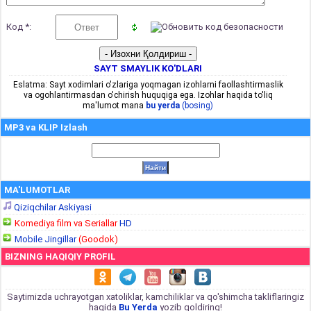
Код *:
SAYT SMAYLIK KO'DLARI
Eslatma: Sayt xodimlari o'zlariga yoqmagan izohlarni faollashtirmaslik
va ogohlantirmasdan o'chirish huquqiga ega. Izohlar haqida to'liq
ma'lumot mana
bu yerda
(bosing)
MP3 va KLIP Izlash
MA'LUMOTLAR
Qiziqchilar Askiyasi
Komediya film va Seriallar
HD
Mobile Jingillar
(Goodok)
BIZNING HAQIQIY PROFIL
Saytimizda uchrayotgan xatoliklar, kamchiliklar va qo'shimcha takliflaringiz
haqida
Bu Yerda
yozib qoldiring!