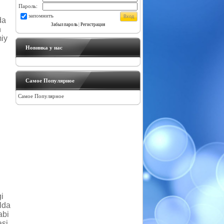
Пароль:
запомнить
da
Забыл пароль
|
Регистрация
n
iy
Новинка у нас
Самое Популярное
Самое Популярное
i
ilda
abi
asi