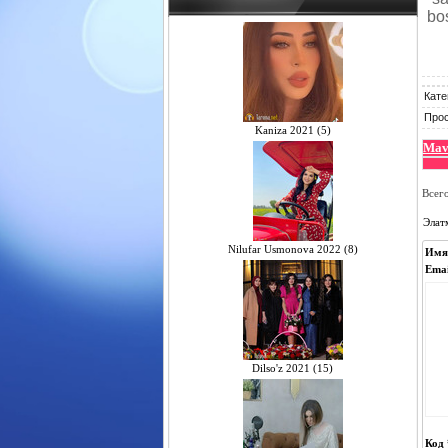
bos
Кате
Про
Kaniza 2021 (5)
Mavz
Всег
Элат
Nilufar Usmonova 2022 (8)
Имя
Emai
Dilso'z 2021 (15)
Код 