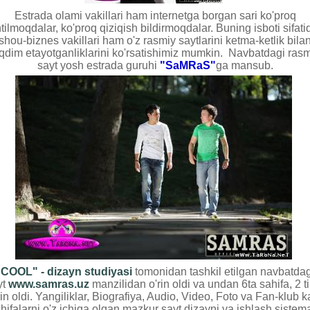
Estrada olami vakillari ham internetga borgan sari ko'proq
ntilmoqdalar, ko'proq qiziqish bildirmoqdalar. Buning isboti sifati
shou-biznes vakillari ham o'z rasmiy saytlarini ketma-ketlik bila
qdim etayotganliklarini ko'rsatishimiz mumkin.
Navbatdagi rasm
sayt yosh estrada guruhi
"SaMRaS"
ga mansub.
"COOL" - dizayn studiyasi
tomonidan tashkil etilgan navbatdag
yt
www.samras.uz
manzilidan o'rin oldi va undan 6ta sahifa, 2 t
rin oldi. Yangiliklar, Biografiya, Audio, Video, Foto va Fan-klub k
hifalarni o'z ichiga olgan mazkur sayt dizayni va ishlash sistem