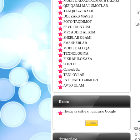
MOBILE ALOQA KOMPANIYALARI
QIZIQARLI MA'LUMOTLAR
TANQID va TAXLIL
i
DOLZARB MAVZU
FOTO TAQDIMOT
ta
SEVGI DUNYOSI
MP3 AUDIO ALBOM
SHERLAR OLAMI
SMS SHERLAR
MOBILE ALOQA
TEXNOLOGIYA
FIKR MULOXAZA
SOG'LIK
ComedyUz
TANLOVLAR
INTERNET TARMOG'I
AVTO OLAM
Поиск
Поиск на сайте с помощью Google
sa
o'
Фотоалбом
sa