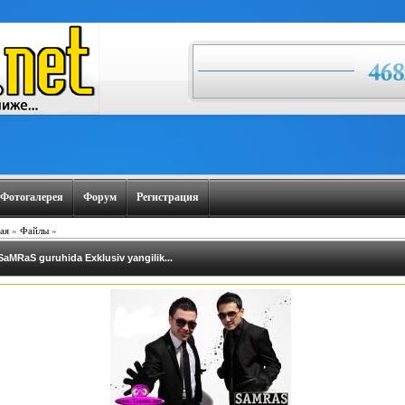
Фотогалерея
Форум
Регистрация
ая
»
Файлы
»
SaMRaS guruhida Exklusiv yangilik...