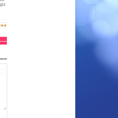
ngiz
чириш