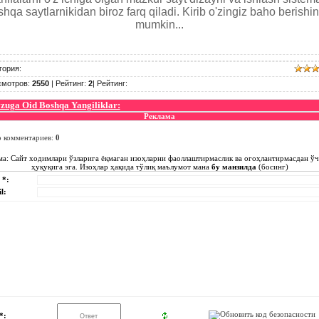
hqa saytlarnikidan biroz farq qiladi. Kirib o'zingiz baho berishi
mumkin...
гория
:
смотров
:
2550
|
Рейтинг
:
2
|
Рейтинг
:
uga Oid Boshqa Yangiliklar:
Реклама
о комментариев
:
0
ма: Сайт ходимлари ўзларига ёқмаган изоҳларни фаоллаштирмаслик ва огоҳлантирмасдан ў
ҳуқуқига эга. Изоҳлар ҳақида тўлиқ маълумот мана
бу манзилда
(босинг)
 *:
l:
*: