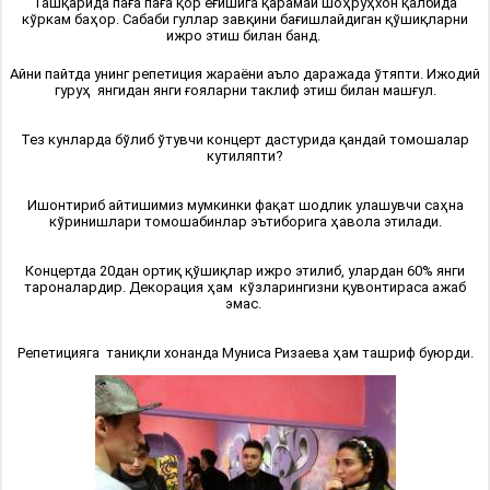
Ташқарида паға паға қор ёғишига қарамай Шоҳруҳхон қалбида
кўркам баҳор. Сабаби гуллар завқини бағишлайдиган қўшиқларни
ижро этиш билан банд.
Айни пайтда унинг репетиция жараёни аъло даражада ўтяпти. Ижодий
гуруҳ янгидан янги ғояларни таклиф этиш билан машғул.
Тез кунларда бўлиб ўтувчи концерт дастурида қандай томошалар
кутиляпти?
Ишонтириб айтишимиз мумкинки фақат шодлик улашувчи саҳна
кўринишлари томошабинлар эътиборига ҳавола этилади.
Концертда 20дан ортиқ қўшиқлар ижро этилиб, улардан 60% янги
тароналардир. Декорация ҳам кўзларингизни қувонтираса ажаб
эмас.
Репетицияга таниқли хонанда Муниса Ризаева ҳам ташриф буюрди.