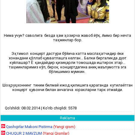
Нима учун? саволига бизда ҳам ҳозирча жавоб йўқ. Аммо бир нечта
таҳминлар бор.
Эҳтимол концерт дастури бўйича катта маслаҳатчидир ёки
хонандани қўллаб қувватлашга келган... Балки биргаликда дуэт
куйлашар? Ё қандайдир қизиқарли томошада иштирок этар...
таҳминларимиз кўп, бироқ концертдагина аниқ маълумотга эга
бўлишимиз мумкин.
Шоҳруҳхоннинг тиним билмай ижод қилишига қараганда кутилаётган
концерт қувончи билан анчагача юракларни тарк этмайди.
Qo'shildi: 08.02.2014 | Ko'rib chiqildi: 5578
Reklama
Qashqirlar Makoni Pistirma
(Yangi qism)
CHUQUR 2 MAVZUM
(Yangi Qismlar)