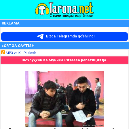
REKLAMA
Bizga Telegramda qo'shiling!
«ORTGA QAYTISH
MP3 va KLIP Izlash
Шоҳруҳхон ва Муниса Ризаева репетицияда.