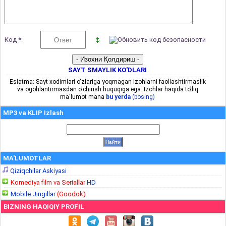
Код *:
SAYT SMAYLIK KO'DLARI
Eslatma: Sayt xodimlari o'zlariga yoqmagan izohlarni faollashtirmaslik
va ogohlantirmasdan o'chirish huquqiga ega. Izohlar haqida to'liq
ma'lumot mana
bu yerda
(bosing)
MP3 va KLIP Izlash
MA'LUMOTLAR
Qiziqchilar Askiyasi
Komediya film va Seriallar
HD
Mobile Jingillar
(Goodok)
BIZNING HAQIQIY PROFIL