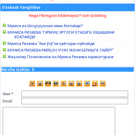
O'xshash Yangiliklar
Nega Fikringizni bildirmaysiz? Izoh Qoldiring
Муниса ва Шоҳруҳхонни нима боғлайди?
МУНИСА РИЗАЕВА ТУРМУШ УРТОГИ ОТАСИГА УХШАШИНИ
ХОХЛАЙДИ
Муниса Ризаева "Аха-ўхў"ни қайтадан куйлайди
МУНИСА РИЗАЕВА:РАЙҲОН УЧУН ЖОНИ БЕРИШГА ТАЙЁР!"
Жаҳонгир Позилжонов ва Муниса Ризаева карикатураси
Barcha Izohlar
:
0
Имя *:
Email: