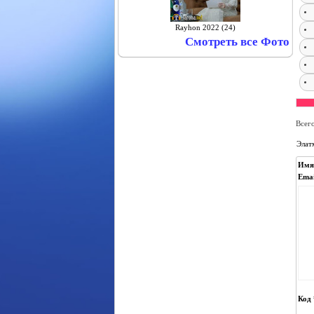
Rayhon 2022 (24)
Смотреть все Фото
Всег
Элат
Имя
Emai
Код 