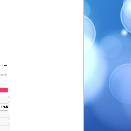
un.uz
t etdi