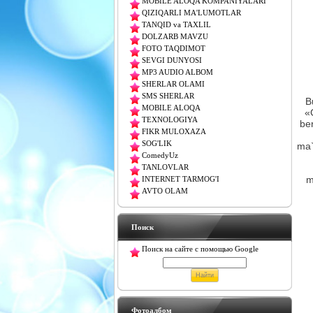
MOBILE ALOQA KOMPANIYALARI
QIZIQARLI MA'LUMOTLAR
TANQID va TAXLIL
DOLZARB MAVZU
FOTO TAQDIMOT
SEVGI DUNYOSI
MP3 AUDIO ALBOM
SHERLAR OLAMI
SMS SHERLAR
B
MOBILE ALOQA
«G
TEXNOLOGIYA
ber
FIKR MULOXAZA
SOG'LIK
ma`
ComedyUz
TANLOVLAR
m
INTERNET TARMOG'I
AVTO OLAM
Поиск
Поиск на сайте с помощью Google
Фотоалбом