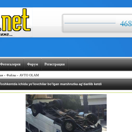
Фотогалерея
Форум
Регистрация
ая
»
Файлы
»
AVTO OLAM
Toshkentda ichida yo'lovchilar bo'lgan marshrutka ag'darilib ketdi