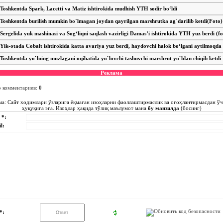
Toshkentda Spark, Lacetti va Matiz ishtirokida mudhish YTH sodir bo‘ldi
Toshkentda burilish mumkin bo`lmagan joydan qayrilgan marshrutka ag`darilib ketdi(Foto)
Sergelida yuk mashinasi va Sog‘liqni saqlash vazirligi Damas’i ishtirokida YTH yuz berdi (fo
Yik-otada Cobalt ishtirokida katta avariya yuz berdi, haydovchi halok bo‘lgani aytilmoqda
Toshkentda yo`lning muzlagani oqibatida yo`lovchi tashuvchi marshrut yo`ldan chiqib ketdi
Реклама
о комментариев
:
0
ма: Сайт ходимлари ўзларига ёқмаган изоҳларни фаоллаштирмаслик ва огоҳлантирмасдан ў
ҳуқуқига эга. Изоҳлар ҳақида тўлиқ маълумот мана
бу манзилда
(босинг)
 *:
l:
*: