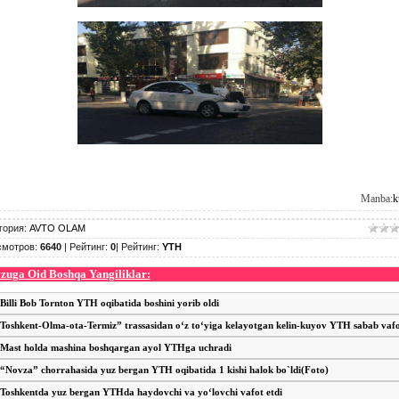
Manba:
k
гория
:
AVTO OLAM
смотров
:
6640
|
Рейтинг
:
0
|
Рейтинг
:
YTH
uga Oid Boshqa Yangiliklar:
Billi Bob Tornton YTH oqibatida boshini yorib oldi
Toshkent-Olma-ota-Termiz” trassasidan o‘z to‘yiga kelayotgan kelin-kuyov YTH sabab vafo
Mast holda mashina boshqargan ayol YTHga uchradi
“Novza” chorrahasida yuz bergan YTH oqibatida 1 kishi halok bo`ldi(Foto)
Toshkentda yuz bergan YTHda haydovchi va yo‘lovchi vafot etdi