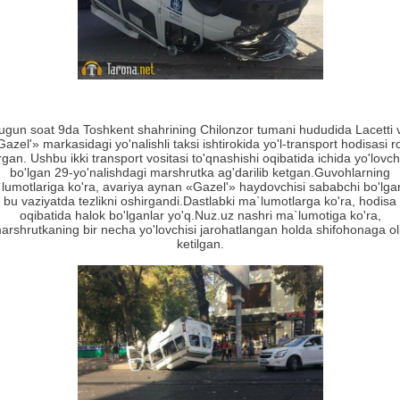
ugun soat 9da Toshkent shahrining Chilonzor tumani hududida Lacetti 
azel'» markasidagi yo'nalishli taksi ishtirokida yo'l-transport hodisasi r
gan. Ushbu ikki transport vositasi to'qnashishi oqibatida ichida yo'lovch
bo'lgan 29-yo'nalishdagi marshrutka ag'darilib ketgan.Guvohlarning
lumotlariga ko'ra, avariya aynan «Gazel'» haydovchisi sababchi bo'lga
bu vaziyatda tezlikni oshirgandi.Dastlabki ma`lumotlarga ko'ra, hodisa
oqibatida halok bo'lganlar yo'q.Nuz.uz nashri ma`lumotiga ko'ra,
arshrutkaning bir necha yo'lovchisi jarohatlangan holda shifohonaga ol
ketilgan.