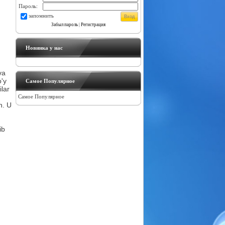
Пароль:
запомнить
Забыл пароль
|
Регистрация
Новинка у нас
va
o'y
Самое Популярное
ilar
Самое Популярное
n. U
ib