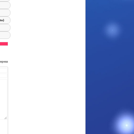
to)
чириш