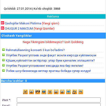
Qo'shildi: 27.01.2014 | Ko'rib chiqildi: 3868
Reklama
Qashqirlar Makoni Pistirma
(Yangi qism)
CHUQUR 2 MAVZUM
(Yangi Qismlar)
O'xshash Yangiliklar
Nega Fikringizni bildirmaysiz? Izoh Qoldiring
Rahmatullaevning konserti 3 kun bo'ladimi?
Улуғбек Раҳматуллаев энди фақат жонли ижрода куйламоқчи
Қўшиқ куйлаётган актёрлар: улар буни қанчалик эплашяпти?
Улуғбек Раҳматуллаевнинг ижодида яна бир янгилик!
Ўзбек шоу-бизнесида хитлар яратиш бобида супер юлдуз!
Barcha Izohlar
:
0
Имя *:
Email: