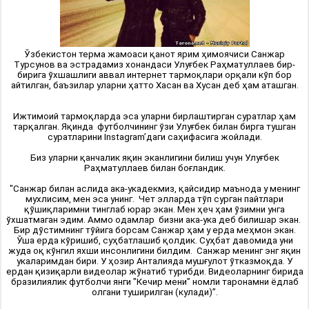
Ўзбекистон терма жамоаси қанот ярим ҳимоячиси Санжар
Турсунов ва эстрадамиз хонандаси Улуғбек Раҳматуллаев бир-
бирига ўхшашлиги аввал интернет тармоқлари орқали кўп бор
айтилган, баъзилар уларни ҳатто Хасан ва Хусан деб ҳам аташган.
Ижтимоий тармоқларда эса уларни бирлаштирган суратлар ҳам
тарқалган. Яқинда футболчининг ўзи Улуғбек билан бирга тушган
суратларини Instagram’даги саҳифасига жойлади.
Биз уларни қанчалик яқин эканлигини билиш учун Улуғбек
Раҳматуллаев билан боғландик.
"Санжар билан аслида ака-укадекмиз, қайсидир маънода у менинг
мухлисим, мен эса унинг. Чет элларда тўп сурган пайтлари
қўшиқларимни тинглаб юрар экан. Мен ҳеч ҳам ўзимни унга
ўхшатмаган эдим. Аммо одамлар бизни ака-ука деб билишар экан.
Бир дўстимнинг тўйига борсам Санжар ҳам у ерда меҳмон экан.
Ўша ерда кўришиб, суҳбатлашиб қолдик. Суҳбат давомида уни
жуда оқ кўнгил яхши инсонлигини билдим. Санжар менинг энг яқин
укаларимдан бири. У ҳозир Анталияда мушғулот ўтказмоқда. У
ердан қизиқарли видеолар жўнатиб турибди. Видеоларнинг бирида
бразилиялик футболчи янги "Кечир мени” номли таронамни ёдлаб
олгани туширилган (кулади)”.