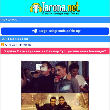
REKLAMA
Bizga Telegramda qo'shiling!
«ORTGA QAYTISH
MP3 va KLIP Izlash
Улуғбек Раҳматуллаев ва Санжар Турсуновни нима боғлайди?