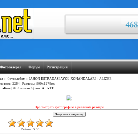
Фотогалерея
Форум
Регистрация
ая
»
Фотоальбом
»
JAHON ESTRADASI AYOL XONANDALARI
» ALIZEE
мотров: 2284 | Размеры: 900x1278px
и
:
alizee
|
Жойлашган бўлим
:
ALIZEE
Просмотреть фотографию в реальном размере
Рейтинг
:
5.0
/
1