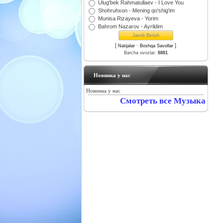
Ulug'bek Rahmatullaev - I Love You
Shohruhxon - Mening qo'shig'im
Munisa Rizayeva - Yorim
Bahrom Nazarov - Ayrildim
[
·
]
Natijalar
Boshqa Savollar
Barcha ovozlar:
8881
Новинка у нас
Новинка у нас
Смотреть все Музыка