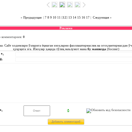
« Предыдущая
|
7
8
9
10
11
[
12
]
13
14
15
16
17
|
Следующая »
Реклама
о комментариев
:
0
ма: Сайт ходимлари ўзларига ёқмаган изоҳларни фаоллаштирмаслик ва огоҳлантирмасдан ў
ҳуқуқига эга. Изоҳлар ҳақида тўлиқ маълумот мана
бу манзилда
(босинг)
 *:
l:
*: