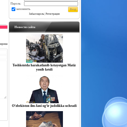
Пароль:
запомнить
Забыл пароль
|
Регистрация
Новости сайта
чириш
Toshkentda harakatlanib ketayotgan Matiz
yonib ketdi
O‘zbekiston ilm-fani og‘ir judolikka uchradi