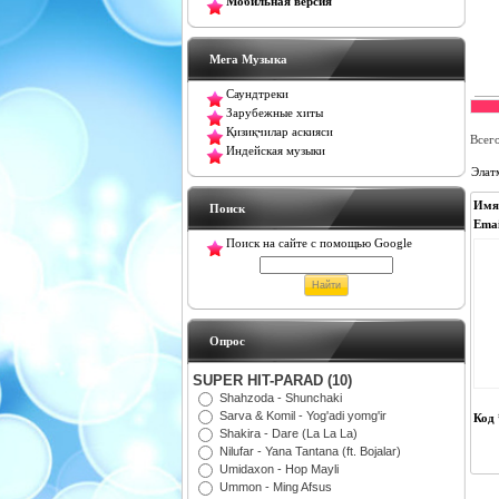
Мобильная версия
Мега Музыка
Саундтреки
Зарубежные хиты
Қизиқчилар аскияси
Всег
Индейская музыки
Элат
Имя
Поиск
Emai
Поиск на сайте с помощью Google
Oпрос
SUPER HIT-PARAD (10)
Shahzoda - Shunchaki
Sarva & Komil - Yog'adi yomg'ir
Код 
Shakira - Dare (La La La)
Nilufar - Yana Tantana (ft. Bojalar)
Umidaxon - Hop Mayli
Ummon - Ming Afsus