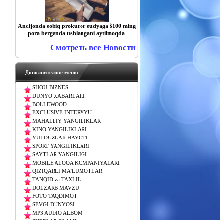
Andijonda sobiq prokuror sudyaga $100 ming
pora berganda ushlangani aytilmoqda
Смотреть все Новости
Дополнителное меню
SHOU-BIZNES
DUNYO XABARLARI
BOLLEWOOD
EXCLUSIVE INTERVYU
MAHALLIY YANGILIKLAR
KINO YANGILIKLARI
YULDUZLAR HAYOTI
SPORT YANGILIKLARI
SAYTLAR YANGILIGI
MOBILE ALOQA KOMPANIYALARI
QIZIQARLI MA'LUMOTLAR
TANQID va TAXLIL
DOLZARB MAVZU
FOTO TAQDIMOT
SEVGI DUNYOSI
MP3 AUDIO ALBOM