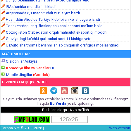
Dunyo okeanlaridagi harorat rekord darajaga yetdi
IBA o‘smirlar mundialini tikladi
Argentinada 6,1 magnitudali zilzila yuz berdi
Husniddin Aliqulov Turkiya klubi bilan kelishuvga erishdi
Toshkentdagi eng ifloslangan kanallar nomi ma’lum bo‘ldi
Qozog‘iston O‘zbekiston orqali mahsulot eksport qilmoqchi
Gruziyadagi ko‘chki qurbonlari soni 11 kishiga yetdi
UzAuto shartnoma berishni ishlab chiqarish grafigiga moslashtiradi
MA'LUMOTLAR
Qiziqchilar Askiyasi
Komediya film va Seriallar
HD
Mobile Jingillar
(Goodok)
BIZNING HAQIQIY PROFIL
Saytimizda uchrayotgan xatoliklar, kamchiliklar va qo'shimcha takliflaringiz
haqida
Bu Yerda
yozib qoldiring!
Biz bilan aloqa
|
A'zo bo'lish
Tarona.Net © 2011-2026 |
Web version