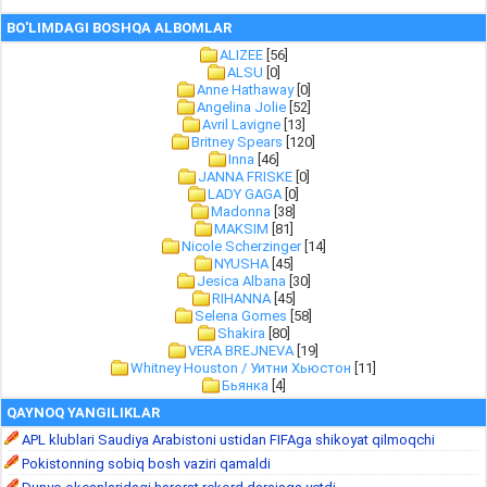
BO'LIMDAGI BOSHQA ALBOMLAR
ALIZEE
[56]
ALSU
[0]
Anne Hathaway
[0]
Angelina Jolie
[52]
Avril Lavigne
[13]
Britney Spears
[120]
Inna
[46]
JANNA FRISKE
[0]
LADY GAGA
[0]
Madonna
[38]
MAKSIM
[81]
Nicole Scherzinger
[14]
NYUSHA
[45]
Jesica Albana
[30]
RIHANNA
[45]
Selena Gomes
[58]
Shakira
[80]
VERA BREJNEVA
[19]
Whitney Houston / Уитни Хьюстон
[11]
Бьянка
[4]
QAYNOQ YANGILIKLAR
APL klublari Saudiya Arabistoni ustidan FIFAga shikoyat qilmoqchi
Pokistonning sobiq bosh vaziri qamaldi