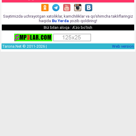
Saytimizda uchrayotgan xatoliklar, kamchiliklar va qo'shimcha takliflaringiz
haqida
Bu Yerda
yozib qoldiring!
Biz bilan aloqa
|
A'zo bo'lish
Tarona.Net © 2011-2026 |
Web version