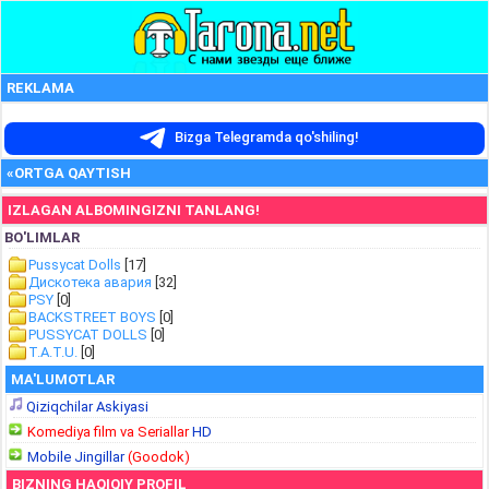
REKLAMA
Bizga Telegramda qo'shiling!
«ORTGA QAYTISH
IZLAGAN ALBOMINGIZNI TANLANG!
BO'LIMLAR
Pussycat Dolls
[17]
Дискотека авария
[32]
PSY
[0]
BACKSTREET BOYS
[0]
PUSSYCAT DOLLS
[0]
T.A.T.U.
[0]
MA'LUMOTLAR
Qiziqchilar Askiyasi
Komediya film va Seriallar
HD
Mobile Jingillar
(Goodok)
BIZNING HAQIQIY PROFIL