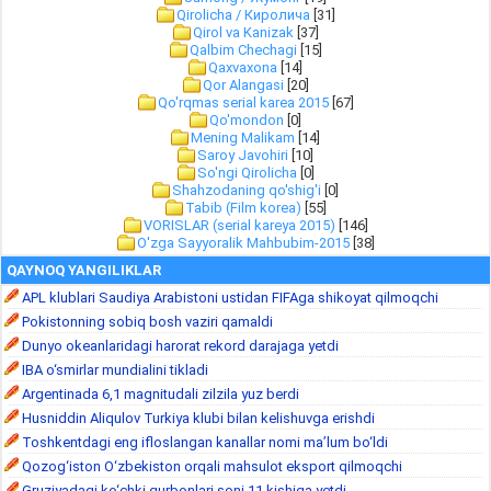
Qirolicha / Киролича
[31]
Qirol va Kanizak
[37]
Qalbim Chechagi
[15]
Qaxvaxona
[14]
Qor Alangasi
[20]
Qo'rqmas serial karea 2015
[67]
Qo'mondon
[0]
Mening Malikam
[14]
Saroy Javohiri
[10]
So'ngi Qirolicha
[0]
Shahzodaning qo'shig'i
[0]
Tabib (Film korea)
[55]
VORISLAR (serial kareya 2015)
[146]
O'zga Sayyoralik Mahbubim-2015
[38]
QAYNOQ YANGILIKLAR
APL klublari Saudiya Arabistoni ustidan FIFAga shikoyat qilmoqchi
Pokistonning sobiq bosh vaziri qamaldi
Dunyo okeanlaridagi harorat rekord darajaga yetdi
IBA o‘smirlar mundialini tikladi
Argentinada 6,1 magnitudali zilzila yuz berdi
Husniddin Aliqulov Turkiya klubi bilan kelishuvga erishdi
Toshkentdagi eng ifloslangan kanallar nomi ma’lum bo‘ldi
Qozog‘iston O‘zbekiston orqali mahsulot eksport qilmoqchi
Gruziyadagi ko‘chki qurbonlari soni 11 kishiga yetdi