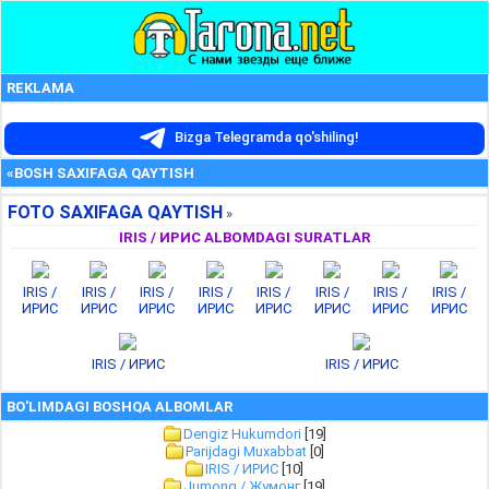
REKLAMA
Bizga Telegramda qo'shiling!
«BOSH SAXIFAGA QAYTISH
FOTO SAXIFAGA QAYTISH
»
IRIS / ИРИС ALBOMDAGI SURATLAR
IRIS /
IRIS /
IRIS /
IRIS /
IRIS /
IRIS /
IRIS /
IRIS /
ИРИС
ИРИС
ИРИС
ИРИС
ИРИС
ИРИС
ИРИС
ИРИС
IRIS / ИРИС
IRIS / ИРИС
BO'LIMDAGI BOSHQA ALBOMLAR
Dengiz Hukumdori
[19]
Parijdagi Muxabbat
[0]
IRIS / ИРИС
[10]
Jumong / Жумонг
[19]