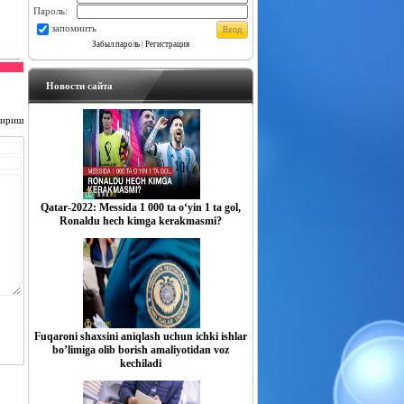
Пароль:
запомнить
Забыл пароль
|
Регистрация
Новости сайта
чириш
Qatar-2022: Messida 1 000 ta o‘yin 1 ta gol,
Ronaldu hech kimga kerakmasmi?
Fuqaroni shaxsini aniqlash uchun ichki ishlar
boʼlimiga olib borish amaliyotidan voz
kechiladi