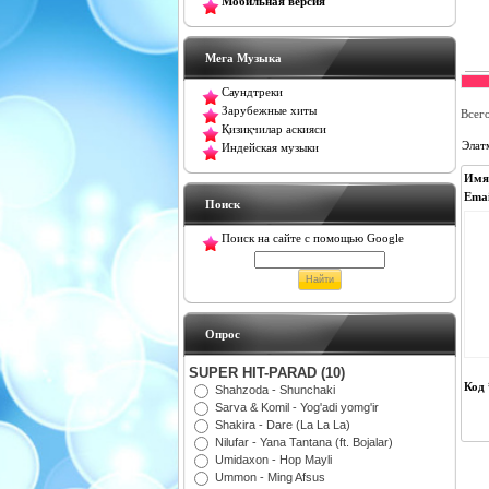
Мобильная версия
Мега Музыка
Саундтреки
Зарубежные хиты
Всег
Қизиқчилар аскияси
Элат
Индейская музыки
Имя
Emai
Поиск
Поиск на сайте с помощью Google
Oпрос
SUPER HIT-PARAD (10)
Код 
Shahzoda - Shunchaki
Sarva & Komil - Yog'adi yomg'ir
Shakira - Dare (La La La)
Nilufar - Yana Tantana (ft. Bojalar)
Umidaxon - Hop Mayli
Ummon - Ming Afsus