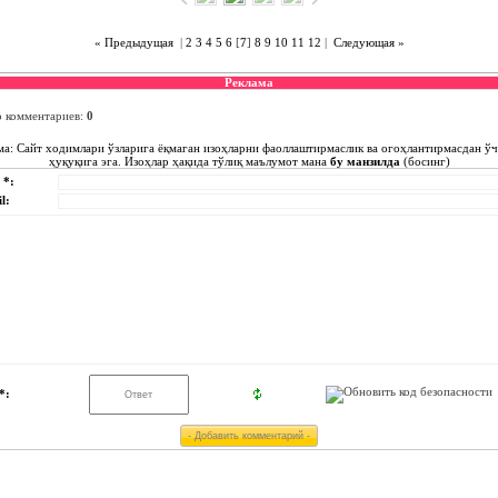
« Предыдущая
|
2
3
4
5
6
[
7
]
8
9
10
11
12
|
Следующая »
Реклама
о комментариев
:
0
ма: Сайт ходимлари ўзларига ёқмаган изоҳларни фаоллаштирмаслик ва огоҳлантирмасдан ў
ҳуқуқига эга. Изоҳлар ҳақида тўлиқ маълумот мана
бу манзилда
(босинг)
 *:
l:
*: