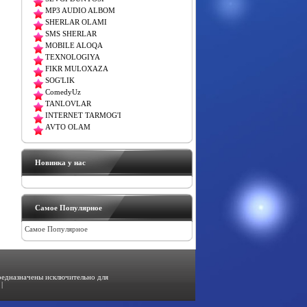
MP3 AUDIO ALBOM
SHERLAR OLAMI
SMS SHERLAR
MOBILE ALOQA
TEXNOLOGIYA
FIKR MULOXAZA
SOG'LIK
ComedyUz
TANLOVLAR
INTERNET TARMOG'I
AVTO OLAM
Новинка у нас
Самое Популярное
Самое Популярное
предназначены исключительно для
|