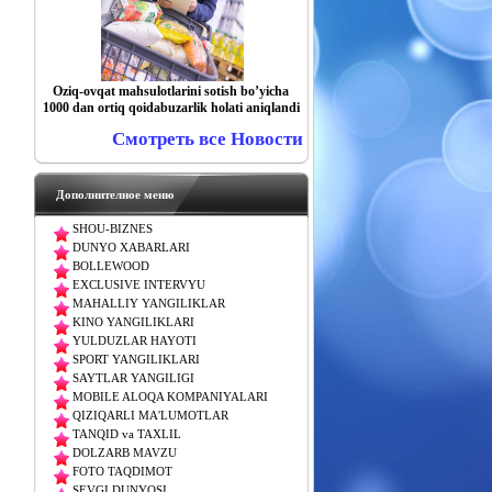
Oziq-ovqat mahsulotlarini sotish boʼyicha
1000 dan ortiq qoidabuzarlik holati aniqlandi
Смотреть все Новости
Дополнителное меню
SHOU-BIZNES
DUNYO XABARLARI
BOLLEWOOD
EXCLUSIVE INTERVYU
MAHALLIY YANGILIKLAR
KINO YANGILIKLARI
YULDUZLAR HAYOTI
SPORT YANGILIKLARI
SAYTLAR YANGILIGI
MOBILE ALOQA KOMPANIYALARI
QIZIQARLI MA'LUMOTLAR
TANQID va TAXLIL
DOLZARB MAVZU
FOTO TAQDIMOT
SEVGI DUNYOSI