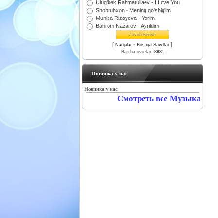
Ulug'bek Rahmatullaev - I Love You
Shohruhxon - Mening qo'shig'im
Munisa Rizayeva - Yorim
Bahrom Nazarov - Ayrildim
[
·
]
Natijalar
Boshqa Savollar
Barcha ovozlar:
8881
Новинка у нас
Новинка у нас
Смотреть все Музыка