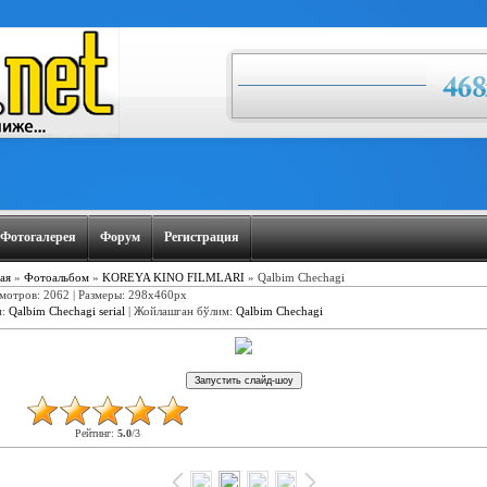
Фотогалерея
Форум
Регистрация
ая
»
Фотоальбом
»
KOREYA KINO FILMLARI
» Qalbim Chechagi
мотров: 2062 | Размеры: 298x460px
и
:
Qalbim Chechagi serial
|
Жойлашган бўлим
:
Qalbim Chechagi
Рейтинг
:
5.0
/
3