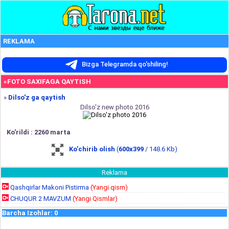
REKLAMA
Bizga Telegramda qo'shiling!
«FOTO SAXIFAGA QAYTISH
»
Dilso'z ga qaytish
Dilso'z new photo 2016
Ko'rildi : 2260 marta
Ko'chirib olish
(
600x399
/ 148.6 Kb)
Reklama
Qashqirlar Makoni Pistirma
(Yangi qism)
CHUQUR 2 MAVZUM
(Yangi Qismlar)
Barcha Izohlar
:
0