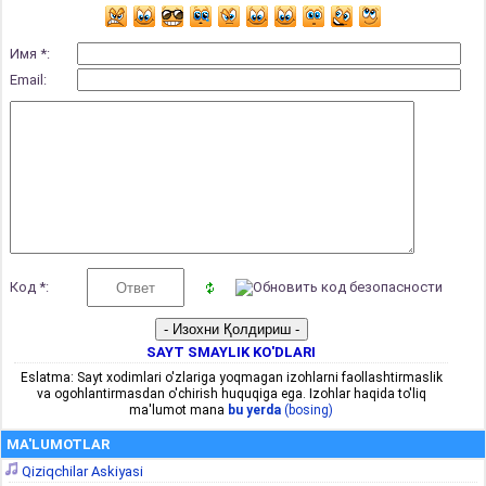
Имя *:
Email:
Код *:
SAYT SMAYLIK KO'DLARI
Eslatma: Sayt xodimlari o'zlariga yoqmagan izohlarni faollashtirmaslik
va ogohlantirmasdan o'chirish huquqiga ega. Izohlar haqida to'liq
ma'lumot mana
bu yerda
(bosing)
MA'LUMOTLAR
Qiziqchilar Askiyasi