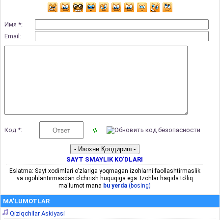
Имя *:
Email:
Код *:
SAYT SMAYLIK KO'DLARI
Eslatma: Sayt xodimlari o'zlariga yoqmagan izohlarni faollashtirmaslik
va ogohlantirmasdan o'chirish huquqiga ega. Izohlar haqida to'liq
ma'lumot mana
bu yerda
(bosing)
MA'LUMOTLAR
Qiziqchilar Askiyasi