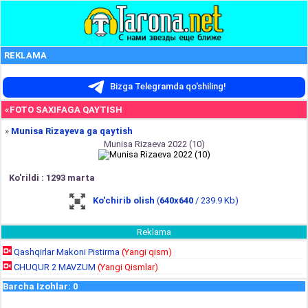
REKLAMA
Bizga Telegramda qo'shiling!
«FOTO SAXIFAGA QAYTISH
»
Munisa Rizayeva ga qaytish
Munisa Rizaeva 2022 (10)
Ko'rildi : 1293 marta
Ko'chirib olish
(
640x640
/ 239.9 Kb)
Reklama
Qashqirlar Makoni Pistirma
(Yangi qism)
CHUQUR 2 MAVZUM
(Yangi Qismlar)
Barcha Izohlar
:
0