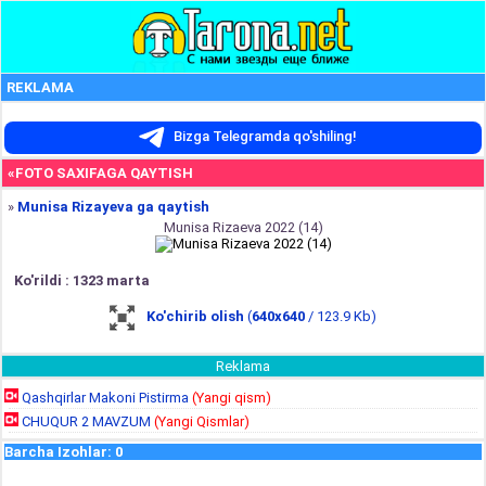
REKLAMA
Bizga Telegramda qo'shiling!
«FOTO SAXIFAGA QAYTISH
»
Munisa Rizayeva ga qaytish
Munisa Rizaeva 2022 (14)
Ko'rildi : 1323 marta
Ko'chirib olish
(
640x640
/ 123.9 Kb)
Reklama
Qashqirlar Makoni Pistirma
(Yangi qism)
CHUQUR 2 MAVZUM
(Yangi Qismlar)
Barcha Izohlar
:
0