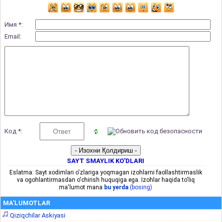
Имя *:
Email:
Код *:
SAYT SMAYLIK KO'DLARI
Eslatma: Sayt xodimlari o'zlariga yoqmagan izohlarni faollashtirmaslik
va ogohlantirmasdan o'chirish huquqiga ega. Izohlar haqida to'liq
ma'lumot mana
bu yerda
(bosing)
MA'LUMOTLAR
Qiziqchilar Askiyasi