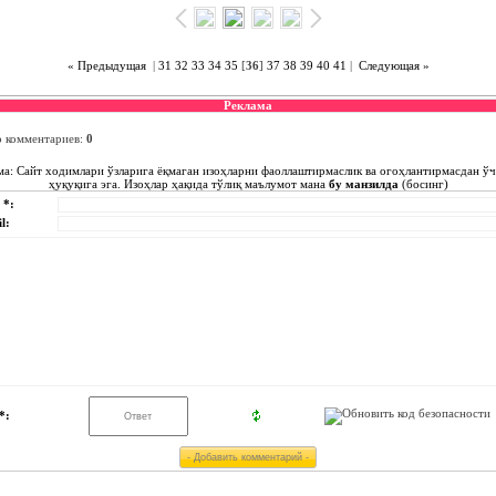
« Предыдущая
|
31
32
33
34
35
[
36
]
37
38
39
40
41
|
Следующая »
Реклама
о комментариев
:
0
ма: Сайт ходимлари ўзларига ёқмаган изоҳларни фаоллаштирмаслик ва огоҳлантирмасдан ў
ҳуқуқига эга. Изоҳлар ҳақида тўлиқ маълумот мана
бу манзилда
(босинг)
 *:
l:
*: