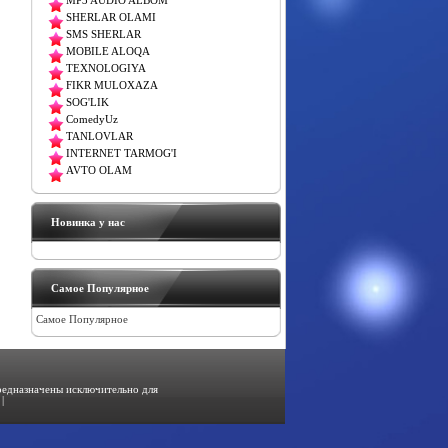
MP3 AUDIO ALBOM
SHERLAR OLAMI
SMS SHERLAR
MOBILE ALOQA
TEXNOLOGIYA
FIKR MULOXAZA
SOG'LIK
ComedyUz
TANLOVLAR
INTERNET TARMOG'I
AVTO OLAM
Новинка у нас
Самое Популярное
Самое Популярное
предназначены исключительно для
|