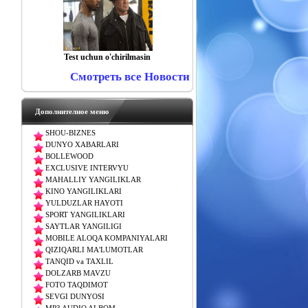
Test uchun o'chirilmasin
Смотреть все Новости
Дополнителное меню
SHOU-BIZNES
DUNYO XABARLARI
BOLLEWOOD
EXCLUSIVE INTERVYU
MAHALLIY YANGILIKLAR
KINO YANGILIKLARI
YULDUZLAR HAYOTI
SPORT YANGILIKLARI
SAYTLAR YANGILIGI
MOBILE ALOQA KOMPANIYALARI
QIZIQARLI MA'LUMOTLAR
TANQID va TAXLIL
DOLZARB MAVZU
FOTO TAQDIMOT
SEVGI DUNYOSI