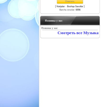
[
·
]
Natijalar
Boshqa Savollar
Barcha ovozlar:
6556
Новинка у нас
Новинка у нас
Смотреть все Музыка