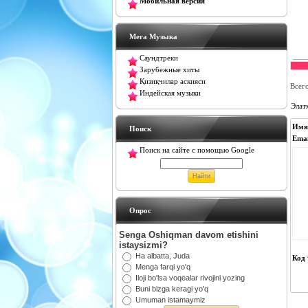
Мобильная версия
Мега Музыка
Саундтреки
Зарубежные хиты
Қизиқчилар аскияси
Всег
Индейская музыки
Элат
Имя
Поиск
Emai
Поиск на сайте с помощью Google
Oпрос
Senga Oshiqman davom etishini
istaysizmi?
Ha albatta, Juda
Код 
Menga farqi yo'q
Iloji bo'lsa voqealar rivojini yozing
Buni bizga keragi yo'q
Umuman istamaymiz