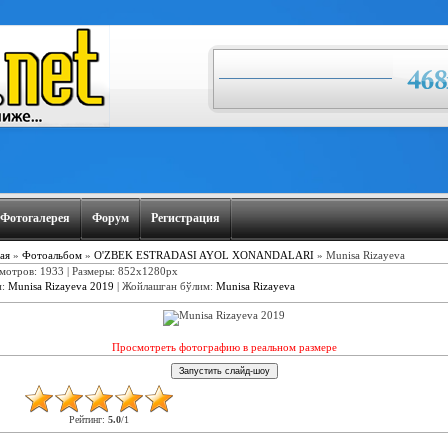
Фотогалерея
Форум
Регистрация
ая
»
Фотоальбом
»
O'ZBEK ESTRADASI AYOL XONANDALARI
» Munisa Rizayeva
мотров: 1933 | Размеры: 852x1280px
и
:
Munisa Rizayeva 2019
|
Жойлашган бўлим
:
Munisa Rizayeva
Просмотреть фотографию в реальном размере
Рейтинг
:
5.0
/
1