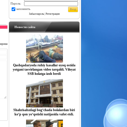
Пароль:
запомнить
Забыл пароль
|
Регистрация
Новости сайта
чириш
Qashqadaryoda ruhiy kasallar oyoq ostida
yotgani tasvirlangan video tarqaldi. Viloyat
SSB holatga izoh berdi
Shahrisabzdagi bog‘chada bolalardan biri
ko‘p qon yo‘qotishi natijasida vafot etdi.