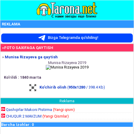
REKLAMA
Bizga Telegramda qo'shiling!
«FOTO SAXIFAGA QAYTISH
»
Munisa Rizayeva ga qaytish
Munisa Rizayeva 2019
Ko'rildi : 1840 marta
Ko'chirib olish
(
950x1280
/ 398.4 Kb)
Reklama
Qashqirlar Makoni Pistirma
(Yangi qism)
CHUQUR 2 MAVZUM
(Yangi Qismlar)
Barcha Izohlar
:
0