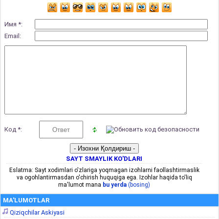
Имя *:
Email:
Код *:
SAYT SMAYLIK KO'DLARI
Eslatma: Sayt xodimlari o'zlariga yoqmagan izohlarni faollashtirmaslik
va ogohlantirmasdan o'chirish huquqiga ega. Izohlar haqida to'liq
ma'lumot mana
bu yerda
(bosing)
MA'LUMOTLAR
Qiziqchilar Askiyasi